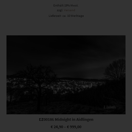
Enthält 19% Mwst.
zzgl.
Versand
Lieferzeit: ca. 10 Werktage
Dieses Produkt weist mehrere Varianten auf. Die Optionen können auf der Produktseite gewählt werden
EZ00186 Midnight in Aidlingen
€
24,90
–
€
999,00