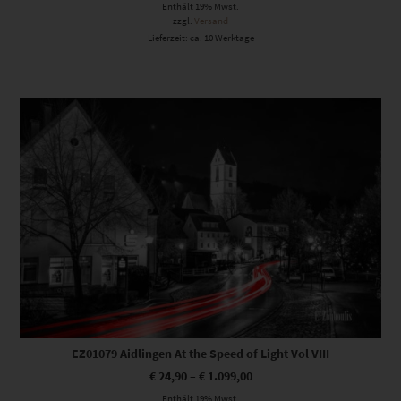
Enthält 19% Mwst.
zzgl.
Versand
Lieferzeit: ca. 10 Werktage
Dieses Produkt weist mehrere Varianten auf. Die Optionen können auf der Produktseite gewählt werden
EZ01079 Aidlingen At the Speed of Light Vol VIII
€
24,90
–
€
1.099,00
Enthält 19% Mwst.