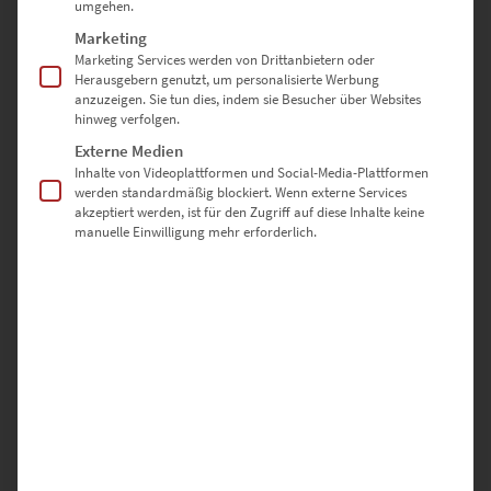
umgehen.
Lieferzeit: ca. 10 Werktage
Marketing
Marketing Services werden von Drittanbietern oder
Herausgebern genutzt, um personalisierte Werbung
Dieses Produkt weist mehrere Varianten auf. Die Optionen können auf der Produktseite gewählt werden
anzuzeigen. Sie tun dies, indem sie Besucher über Websites
hinweg verfolgen.
Externe Medien
Inhalte von Videoplattformen und Social-Media-Plattformen
werden standardmäßig blockiert. Wenn externe Services
akzeptiert werden, ist für den Zugriff auf diese Inhalte keine
manuelle Einwilligung mehr erforderlich.
EZ01076 Aidlingen At the Speed of Light Vol V
€
24,90
–
€
1.099,00
Enthält 19% Mwst.
zzgl.
Versand