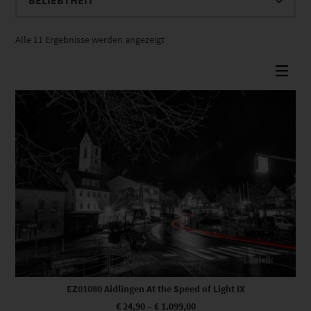
Nach
Alle 11 Ergebnisse werden angezeigt
Beliebtheit
sortiert
Dieses Produkt weist mehrere Varianten auf. Die Optionen können auf der Produktseite gewählt werden
EZ01080 Aidlingen At the Speed of Light IX
€
24,90
–
€
1.099,00