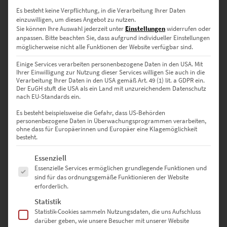
zzgl.
Versand
Es besteht keine Verpflichtung, in die Verarbeitung Ihrer Daten
Lieferzeit: ca. 10 Werktage
einzuwilligen, um dieses Angebot zu nutzen.
Sie können Ihre Auswahl jederzeit unter
Einstellungen
widerrufen oder
anpassen.
Bitte beachten Sie, dass aufgrund individueller Einstellungen
Dieses Produkt weist mehrere Varianten auf. Die Optionen können auf der Produktseite gewählt werden
möglicherweise nicht alle Funktionen der Website verfügbar sind.
Einige Services verarbeiten personenbezogene Daten in den USA. Mit
Ihrer Einwilligung zur Nutzung dieser Services willigen Sie auch in die
Verarbeitung Ihrer Daten in den USA gemäß Art. 49 (1) lit. a GDPR ein.
Der EuGH stuft die USA als ein Land mit unzureichendem Datenschutz
nach EU-Standards ein.
Es besteht beispielsweise die Gefahr, dass US-Behörden
personenbezogene Daten in Überwachungsprogrammen verarbeiten,
ohne dass für Europäerinnen und Europäer eine Klagemöglichkeit
besteht.
Es folgt eine Liste der Service-Gruppen, für die eine Einwilligung erte
Essenziell
Essenzielle Services ermöglichen grundlegende Funktionen und
sind für das ordnungsgemäße Funktionieren der Website
erforderlich.
EZ01077 Aidlingen At the Speed of Light Vol VI
Statistik
€
24,90
–
€
1.099,00
Statistik-Cookies sammeln Nutzungsdaten, die uns Aufschluss
Enthält 19% Mwst.
darüber geben, wie unsere Besucher mit unserer Website
zzgl.
Versand