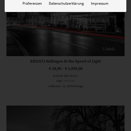
Präferenzen
Datenschutzerklärung
Impressum
EZ01072 Aidlingen At the Speed of Light
€
24,90
–
€
1.099,00
Enthält 19% Mwst.
zzgl.
Versand
Lieferzeit: ca. 10 Werktage
Dieses Produkt weist mehrere Varianten auf. Die Optionen können auf der Produktseite gewählt werden