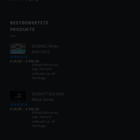
BESTBEWERTETE
PRODUKTE
EZ00001 Moby
Dick Vol II
–
€
24,90
€
999,00
Bewertet mit
5.00
von 5
Enthält 19% Mwst.
zzgl.
Versand
Lieferzeit: ca. 10
Werktage
EZ00077 SLS AMG
Black Series
–
€
24,90
€
999,00
Bewertet mit
5.00
von 5
Enthält 19% Mwst.
zzgl.
Versand
Lieferzeit: ca. 10
Werktage