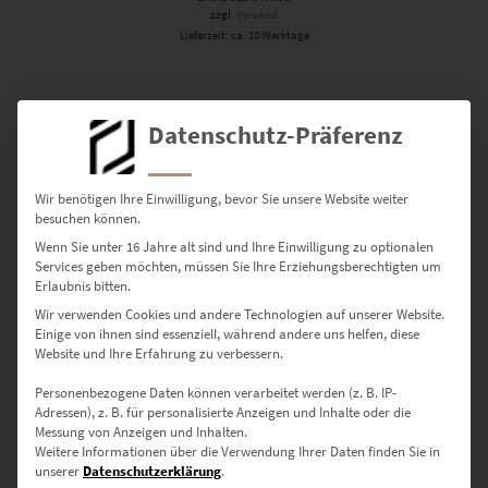
zzgl.
Versand
Lieferzeit: ca. 10 Werktage
Dieses Produkt weist mehrere Varianten auf. Die Optionen können auf der Produktseite gewählt werden
Datenschutz-Präferenz
Wir benötigen Ihre Einwilligung, bevor Sie unsere Website weiter
besuchen können.
Wenn Sie unter 16 Jahre alt sind und Ihre Einwilligung zu optionalen
Services geben möchten, müssen Sie Ihre Erziehungsberechtigten um
Erlaubnis bitten.
Wir verwenden Cookies und andere Technologien auf unserer Website.
Einige von ihnen sind essenziell, während andere uns helfen, diese
Website und Ihre Erfahrung zu verbessern.
Personenbezogene Daten können verarbeitet werden (z. B. IP-
Adressen), z. B. für personalisierte Anzeigen und Inhalte oder die
EZ01078 Aidlingen At the Speed of Light Vol VII
Messung von Anzeigen und Inhalten.
€
24,90
–
€
1.099,00
Weitere Informationen über die Verwendung Ihrer Daten finden Sie in
unserer
Datenschutzerklärung
.
Enthält 19% Mwst.