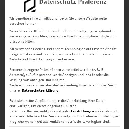
Datenschutz-Präferenz
Wir benötigen Ihre Einwilligung, bevor Sie unsere Website weiter
besuchen können.
Wenn Sie unter 16 Jahre alt sind und Ihre Einwilligung zu optionalen
Services geben möchten, müssen Sie Ihre Erziehungsberechtigten um
Erlaubnis bitten.
Wir verwenden Cookies und andere Technologien auf unserer Website.
Einige von ihnen sind essenziell, während andere uns helfen, diese
Website und Ihre Erfahrung zu verbessern.
Personenbezogene Daten können verarbeitet werden (z. B. IP-
EZ00407 GLE under the Bridge
Adressen), z. B. für personalisierte Anzeigen und Inhalte oder die
€
24,90
–
€
999,00
Messung von Anzeigen und Inhalten.
Weitere Informationen über die Verwendung Ihrer Daten finden Sie in
Enthält 19% Mwst.
unserer
Datenschutzerklärung
.
zzgl.
Versand
Lieferzeit: ca. 10 Werktage
Es besteht keine Verpflichtung, in die Verarbeitung Ihrer Daten
einzuwilligen, um dieses Angebot zu nutzen.
Sie können Ihre Auswahl jederzeit unter
Einstellungen
widerrufen oder
anpassen.
Bitte beachten Sie, dass aufgrund individueller Einstellungen
möglicherweise nicht alle Funktionen der Website verfügbar sind.
Dein Mercedes Wandbild. Hier findest Du hochwertige Fotografien,