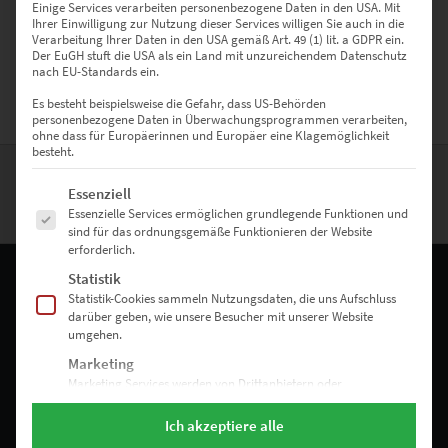
Einige Services verarbeiten personenbezogene Daten in den USA. Mit
die von Mercedes Fahrzeugen entstanden sind und als Wandbild
Ihrer Einwilligung zur Nutzung dieser Services willigen Sie auch in die
online bestellt werden können – z.B. als Leinwand auf Keilrahmen,
Verarbeitung Ihrer Daten in den USA gemäß Art. 49 (1) lit. a GDPR ein.
als Poster oder auch hinter Acrylglas. Viel Spaß beim Aussuchen.
Der EuGH stuft die USA als ein Land mit unzureichendem Datenschutz
nach EU-Standards ein.
Es besteht beispielsweise die Gefahr, dass US-Behörden
personenbezogene Daten in Überwachungsprogrammen verarbeiten,
ohne dass für Europäerinnen und Europäer eine Klagemöglichkeit
besteht.
Es folgt eine Liste der Service-Gruppen, für die eine Einwilligung erte
Essenziell
Essenzielle Services ermöglichen grundlegende Funktionen und
sind für das ordnungsgemäße Funktionieren der Website
erforderlich.
Statistik
Statistik-Cookies sammeln Nutzungsdaten, die uns Aufschluss
darüber geben, wie unsere Besucher mit unserer Website
RECHTLICHES
umgehen.
Marketing
Impressum
Marketing Services werden von Drittanbietern oder
Herausgebern genutzt, um personalisierte Werbung
Allgemeine Geschäftsbedingungen
anzuzeigen. Sie tun dies, indem sie Besucher über Websites
Ich akzeptiere alle
hinweg verfolgen.