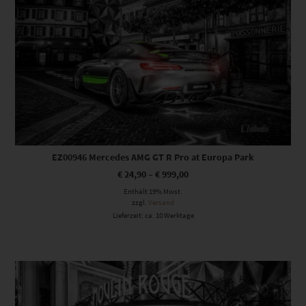
EZ00946 Mercedes AMG GT R Pro at Europa Park
€
24,90
–
€
999,00
Enthält 19% Mwst.
zzgl.
Versand
Lieferzeit: ca. 10 Werktage
Dieses Produkt weist mehrere Varianten auf. Die Optionen können auf der Produktseite gewählt werden