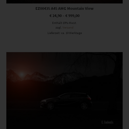
EZ00435 A45 AMG Mountain View
€
24,90
–
€
999,00
Enthält 19% Mwst.
zzgl.
Versand
Lieferzeit: ca. 10 Werktage
Dieses Produkt weist mehrere Varianten auf. Die Optionen können auf der Produktseite gewählt werden