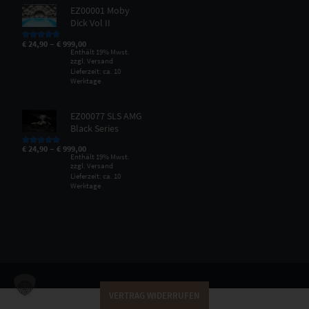
EZ00001 Moby
Dick Vol II
–
€
24,90
€
999,00
Bewertet mit
5.00
von 5
Enthält 19% Mwst.
zzgl.
Versand
Lieferzeit: ca. 10
Werktage
EZ00077 SLS AMG
Black Series
–
€
24,90
€
999,00
Bewertet mit
5.00
von 5
Enthält 19% Mwst.
zzgl.
Versand
Lieferzeit: ca. 10
Werktage
VERTRAG WIDERRUFEN