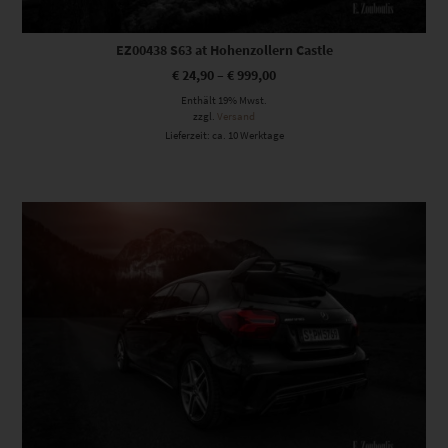
EZ00438 S63 at Hohenzollern Castle
€
24,90
–
€
999,00
Enthält 19% Mwst.
zzgl.
Versand
Lieferzeit: ca. 10 Werktage
Dieses Produkt weist mehrere Varianten auf. Die Optionen können auf der Produktseite gewählt werden