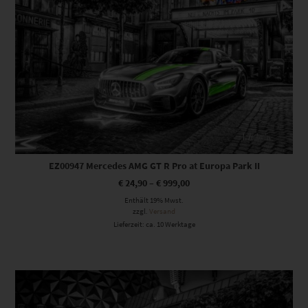
EZ00947 Mercedes AMG GT R Pro at Europa Park II
€
24,90
–
€
999,00
Enthält 19% Mwst.
zzgl.
Versand
Lieferzeit: ca. 10 Werktage
Dieses Produkt weist mehrere Varianten auf. Die Optionen können auf der Produktseite gewählt werden