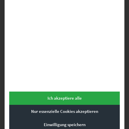
EZ00598 Welcome to the Dark Side II
€
24,90
–
€
999,00
Enthält 19% Mwst.
zzgl.
Versand
Lieferzeit: ca. 10 Werktage
Dieses Produkt weist mehrere Varianten auf. Die Optionen können auf der Produktseite gewählt werden
Ich akzeptiere alle
Nur essenzielle Cookies akzeptieren
Einwilligung speichern