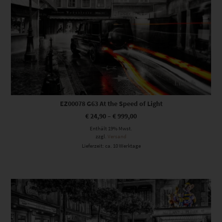
EZ00078 G63 At the Speed of Light
€
24,90
–
€
999,00
Enthält 19% Mwst.
zzgl.
Versand
Lieferzeit: ca. 10 Werktage
Dieses Produkt weist mehrere Varianten auf. Die Optionen können auf der Produktseite gewählt werden