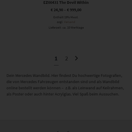
EZ00431 The Devil Within
€
24,90
–
€
999,00
Enthält 19% Mwst.
zzgl.
Versand
Lieferzeit: ca. 10 Werktage
1
2
Dein Mercedes Wandbild. Hier findest Du hochwertige Fotografien,
die von Mercedes Fahrzeugen entstanden sind und als Wandbild
online bestellt werden können – z.B. als Leinwand auf Keilrahmen,
als Poster oder auch hinter Acrylglas. Viel Spaß beim Aussuchen.