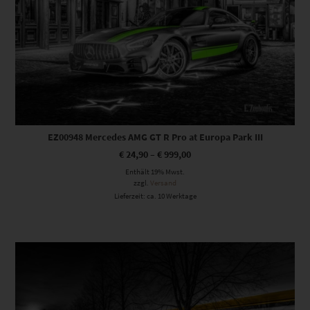
EZ00948 Mercedes AMG GT R Pro at Europa Park III
€
24,90
–
€
999,00
Enthält 19% Mwst.
zzgl.
Versand
Lieferzeit: ca. 10 Werktage
Dieses Produkt weist mehrere Varianten auf. Die Optionen können auf der Produktseite gewählt werden