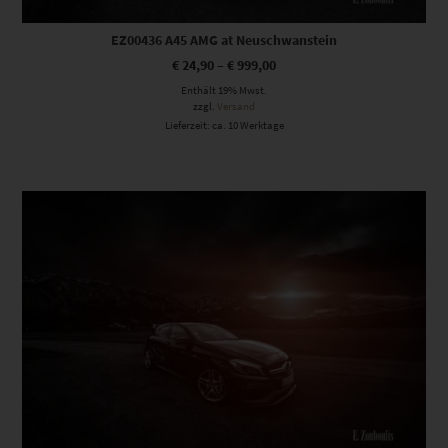
EZ00436 A45 AMG at Neuschwanstein
€
24,90
–
€
999,00
Enthält 19% Mwst.
zzgl.
Versand
Lieferzeit: ca. 10 Werktage
Dieses Produkt weist mehrere Varianten auf. Die Optionen können auf der Produktseite gewählt werden