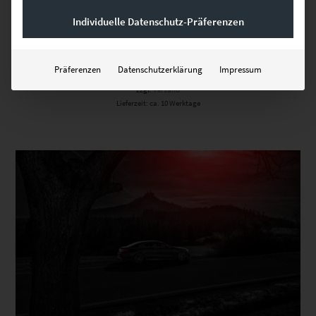
Individuelle Datenschutz-Präferenzen
EZ00439 Come to the Dark Side
€
24,90
–
€
999,00
Präferenzen
Datenschutzerklärung
Impressum
Enthält 19% Mwst.
zzgl.
Versand
Lieferzeit: ca. 10 Werktage
Dieses Produkt weist mehrere Varianten auf. Die Optionen können auf der Produktseite gewählt werden