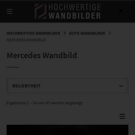
Springe
zum
0
Inhalt
HOCHWERTIGE WANDBILDER
AUTO WANDBILDER
MERCEDES WANDBILD
Mercedes Wandbild
Nach
Ergebnisse 1 – 24 von 47 werden angezeigt
Beliebtheit
sortiert
Dieses Produkt weist mehrere Varianten auf. Die Optionen können auf der Produktseite gewählt werden