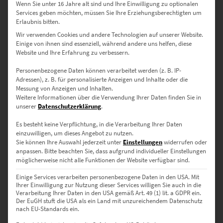
Wenn Sie unter 16 Jahre alt sind und Ihre Einwilligung zu optionalen
Services geben möchten, müssen Sie Ihre Erziehungsberechtigten um
Erlaubnis bitten.
Wir verwenden Cookies und andere Technologien auf unserer Website.
Einige von ihnen sind essenziell, während andere uns helfen, diese
Website und Ihre Erfahrung zu verbessern.
Personenbezogene Daten können verarbeitet werden (z. B. IP-
Adressen), z. B. für personalisierte Anzeigen und Inhalte oder die
EZ00597 Welcome to the Dark Side
Messung von Anzeigen und Inhalten.
Weitere Informationen über die Verwendung Ihrer Daten finden Sie in
€
24,90
–
€
999,00
unserer
Datenschutzerklärung
.
Enthält 19% Mwst.
zzgl.
Versand
Es besteht keine Verpflichtung, in die Verarbeitung Ihrer Daten
Lieferzeit: ca. 10 Werktage
einzuwilligen, um dieses Angebot zu nutzen.
Sie können Ihre Auswahl jederzeit unter
Einstellungen
widerrufen oder
anpassen.
Bitte beachten Sie, dass aufgrund individueller Einstellungen
möglicherweise nicht alle Funktionen der Website verfügbar sind.
Dieses Produkt weist mehrere Varianten auf. Die Optionen können auf der Produktseite gewählt werden
Einige Services verarbeiten personenbezogene Daten in den USA. Mit
Ihrer Einwilligung zur Nutzung dieser Services willigen Sie auch in die
Verarbeitung Ihrer Daten in den USA gemäß Art. 49 (1) lit. a GDPR ein.
Der EuGH stuft die USA als ein Land mit unzureichendem Datenschutz
nach EU-Standards ein.