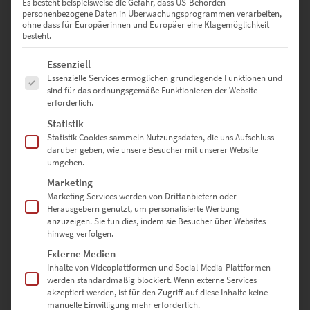
Es besteht beispielsweise die Gefahr, dass US-Behörden
personenbezogene Daten in Überwachungsprogrammen verarbeiten,
ohne dass für Europäerinnen und Europäer eine Klagemöglichkeit
besteht.
Es folgt eine Liste der Service-Gruppen, für die eine Einwilligung erte
Essenziell
Essenzielle Services ermöglichen grundlegende Funktionen und
sind für das ordnungsgemäße Funktionieren der Website
erforderlich.
EZ00432 A45 AMG at Black Forest
Statistik
€
24,90
–
€
999,00
Statistik-Cookies sammeln Nutzungsdaten, die uns Aufschluss
darüber geben, wie unsere Besucher mit unserer Website
Enthält 19% Mwst.
zzgl.
Versand
umgehen.
Lieferzeit: ca. 10 Werktage
Marketing
Marketing Services werden von Drittanbietern oder
Herausgebern genutzt, um personalisierte Werbung
Dieses Produkt weist mehrere Varianten auf. Die Optionen können auf der Produktseite gewählt werden
anzuzeigen. Sie tun dies, indem sie Besucher über Websites
hinweg verfolgen.
Externe Medien
Inhalte von Videoplattformen und Social-Media-Plattformen
werden standardmäßig blockiert. Wenn externe Services
akzeptiert werden, ist für den Zugriff auf diese Inhalte keine
manuelle Einwilligung mehr erforderlich.