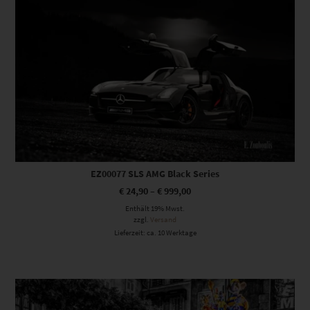
EZ00077 SLS AMG Black Series
€
24,90
–
€
999,00
Enthält 19% Mwst.
zzgl.
Versand
Lieferzeit: ca. 10 Werktage
Dieses Produkt weist mehrere Varianten auf. Die Optionen können auf der Produktseite gewählt werden