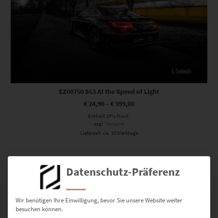
EZ00750 S63 At the Speed of Light
€
24,90
–
€
999,00
Enthält 19% Mwst.
zzgl.
Versand
Lieferzeit: ca. 10 Werktage
Dieses Produkt weist mehrere Varianten auf. Die Optionen können auf der Produktseite gewählt werden
Datenschutz-Präferenz
Wir benötigen Ihre Einwilligung, bevor Sie unsere Website weiter
besuchen können.