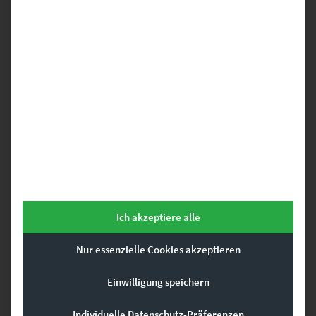
EZ00953 Mercedes 280 SE at Europa Park IV
€
24,90
–
€
999,00
Enthält 19% Mwst.
zzgl.
Versand
Lieferzeit: ca. 10 Werktage
Ich akzeptiere alle
Nur essenzielle Cookies akzeptieren
Einwilligung speichern
Dein Mercedes Wandbild. Hier findest Du hochwertige Fotografien,
die von Mercedes Fahrzeugen entstanden sind und als Wandbild
online bestellt werden können – z.B. als Leinwand auf Keilrahmen,
Individuelle Datenschutz-Präferenzen