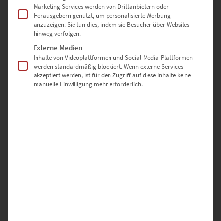
Marketing Services werden von Drittanbietern oder
Herausgebern genutzt, um personalisierte Werbung
anzuzeigen. Sie tun dies, indem sie Besucher über Websites
hinweg verfolgen.
Externe Medien
Inhalte von Videoplattformen und Social-Media-Plattformen
werden standardmäßig blockiert. Wenn externe Services
akzeptiert werden, ist für den Zugriff auf diese Inhalte keine
manuelle Einwilligung mehr erforderlich.
EZ00954 Mercedes 280 SE at Europa Park V
€
24,90
–
€
999,00
Enthält 19% Mwst.
zzgl.
Versand
Lieferzeit: ca. 10 Werktage
Dieses Produkt weist mehrere Varianten auf. Die Optionen können auf der Produktseite gewählt werden