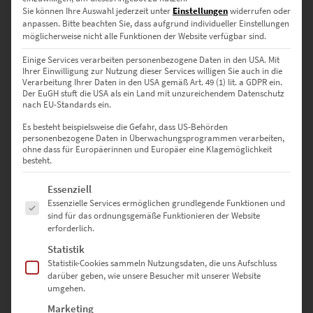
Sie können Ihre Auswahl jederzeit unter
Einstellungen
widerrufen oder
anpassen.
Bitte beachten Sie, dass aufgrund individueller Einstellungen
möglicherweise nicht alle Funktionen der Website verfügbar sind.
Einige Services verarbeiten personenbezogene Daten in den USA. Mit
Ihrer Einwilligung zur Nutzung dieser Services willigen Sie auch in die
Verarbeitung Ihrer Daten in den USA gemäß Art. 49 (1) lit. a GDPR ein.
Der EuGH stuft die USA als ein Land mit unzureichendem Datenschutz
nach EU-Standards ein.
Es besteht beispielsweise die Gefahr, dass US-Behörden
personenbezogene Daten in Überwachungsprogrammen verarbeiten,
ohne dass für Europäerinnen und Europäer eine Klagemöglichkeit
besteht.
EZ00950 Mercedes 280 SE at Europa Park
€
24,90
–
€
999,00
Es folgt eine Liste der Service-Gruppen, für die eine Einwilligung erte
Essenziell
Enthält 19% Mwst.
Essenzielle Services ermöglichen grundlegende Funktionen und
zzgl.
Versand
sind für das ordnungsgemäße Funktionieren der Website
Lieferzeit: ca. 10 Werktage
erforderlich.
Statistik
Statistik-Cookies sammeln Nutzungsdaten, die uns Aufschluss
Dieses Produkt weist mehrere Varianten auf. Die Optionen können auf der Produktseite gewählt werden
darüber geben, wie unsere Besucher mit unserer Website
umgehen.
Marketing