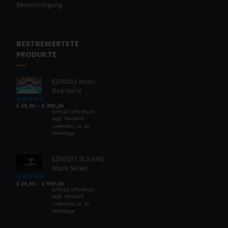
Bestellvorgang
BESTBEWERTETE
PRODUKTE
EZ00001 Moby
Dick Vol II
–
€
24,90
€
999,00
Bewertet mit
5.00
von 5
Enthält 19% Mwst.
zzgl.
Versand
Lieferzeit: ca. 10
Werktage
EZ00077 SLS AMG
Black Series
–
€
24,90
€
999,00
Bewertet mit
5.00
von 5
Enthält 19% Mwst.
zzgl.
Versand
Lieferzeit: ca. 10
Werktage