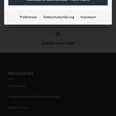
als Poster oder auch hinter Acrylglas. Viel Spaß beim Aussuchen.
Präferenzen
Datenschutzerklärung
Impressum
ZURÜCK NACH OBEN
RECHTLICHES
Impressum
Allgemeine Geschäftsbedingungen
Datenschutz