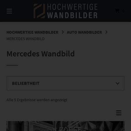
Springe
zum
0
Inhalt
HOCHWERTIGE WANDBILDER
AUTO WANDBILDER
MERCEDES WANDBILD
Mercedes Wandbild
Nach
Alle 5 Ergebnisse werden angezeigt
Beliebtheit
sortiert
Dieses Produkt weist mehrere Varianten auf. Die Optionen können auf der Produktseite gewählt werden