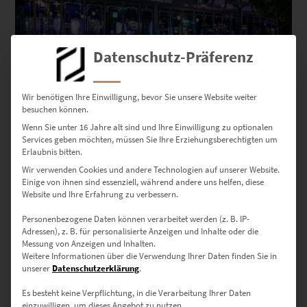
Datenschutz-Präferenz
Wir benötigen Ihre Einwilligung, bevor Sie unsere Website weiter
besuchen können.
Wenn Sie unter 16 Jahre alt sind und Ihre Einwilligung zu optionalen
Services geben möchten, müssen Sie Ihre Erziehungsberechtigten um
Erlaubnis bitten.
EZ00952 Mercedes 280 SE at Europa Park III
Wir verwenden Cookies und andere Technologien auf unserer Website.
€
24,90
–
€
999,00
Einige von ihnen sind essenziell, während andere uns helfen, diese
Website und Ihre Erfahrung zu verbessern.
Enthält 19% Mwst.
zzgl.
Versand
Personenbezogene Daten können verarbeitet werden (z. B. IP-
Lieferzeit: ca. 10 Werktage
Adressen), z. B. für personalisierte Anzeigen und Inhalte oder die
Messung von Anzeigen und Inhalten.
Weitere Informationen über die Verwendung Ihrer Daten finden Sie in
Dieses Produkt weist mehrere Varianten auf. Die Optionen können auf der Produktseite gewählt werden
unserer
Datenschutzerklärung
.
Es besteht keine Verpflichtung, in die Verarbeitung Ihrer Daten
einzuwilligen, um dieses Angebot zu nutzen.