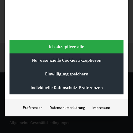
bestellt werden können – z.B. als
Leinwand auf Keilrahmen
, als
Poster
oder auch hinter
Acrylglas
. Viel Spaß beim Aussuchen Deines
Wandbilds mit Oldtimer.
Ich akzeptiere alle
Nur essenzielle Cookies akzeptieren
Einwilligung speichern
Individuelle Datenschutz-Präferenzen
RECHTLICHES
Präferenzen
Datenschutzerklärung
Impressum
Impressum
Allgemeine Geschäftsbedingungen