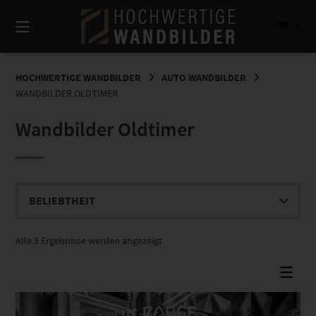
Springe
zum
0
Inhalt
HOCHWERTIGE WANDBILDER
AUTO WANDBILDER
WANDBILDER OLDTIMER
Wandbilder Oldtimer
Nach
Alle 3 Ergebnisse werden angezeigt
Beliebtheit
sortiert
Dieses Produkt weist mehrere Varianten auf. Die Optionen können auf der Produktseite gewählt werden