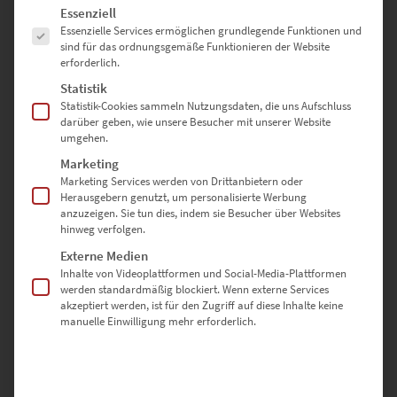
Es folgt eine Liste der Service-Gruppen, für die eine Einwilligung erte
Essenziell
Essenzielle Services ermöglichen grundlegende Funktionen und
sind für das ordnungsgemäße Funktionieren der Website
erforderlich.
Statistik
Statistik-Cookies sammeln Nutzungsdaten, die uns Aufschluss
darüber geben, wie unsere Besucher mit unserer Website
umgehen.
Marketing
Marketing Services werden von Drittanbietern oder
Herausgebern genutzt, um personalisierte Werbung
EZ00844 Corvette C1 at Rathaus Böblingen
anzuzeigen. Sie tun dies, indem sie Besucher über Websites
€
24,90
–
€
999,00
hinweg verfolgen.
Enthält 19% Mwst.
Externe Medien
zzgl.
Versand
Inhalte von Videoplattformen und Social-Media-Plattformen
Lieferzeit: ca. 10 Werktage
werden standardmäßig blockiert. Wenn externe Services
akzeptiert werden, ist für den Zugriff auf diese Inhalte keine
manuelle Einwilligung mehr erforderlich.
Oldtimer Wandbilder. Hier findest Du hochwertige Fotografien, die
von Oldtimer Autos entstanden sind und als Wandbild online