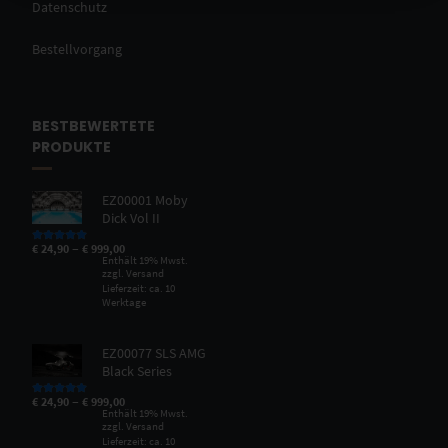
Datenschutz
Bestellvorgang
BESTBEWERTETE
PRODUKTE
EZ00001 Moby
Dick Vol II
–
€
24,90
€
999,00
Bewertet mit
5.00
von 5
Enthält 19% Mwst.
zzgl.
Versand
Lieferzeit: ca. 10
Werktage
EZ00077 SLS AMG
Black Series
–
€
24,90
€
999,00
Bewertet mit
5.00
von 5
Enthält 19% Mwst.
zzgl.
Versand
Lieferzeit: ca. 10