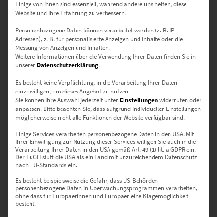
Einige von ihnen sind essenziell, während andere uns helfen, diese
Website und Ihre Erfahrung zu verbessern.
Personenbezogene Daten können verarbeitet werden (z. B. IP-
Adressen), z. B. für personalisierte Anzeigen und Inhalte oder die
Messung von Anzeigen und Inhalten.
Weitere Informationen über die Verwendung Ihrer Daten finden Sie in
unserer
Datenschutzerklärung
.
Es besteht keine Verpflichtung, in die Verarbeitung Ihrer Daten
einzuwilligen, um dieses Angebot zu nutzen.
Sie können Ihre Auswahl jederzeit unter
Einstellungen
widerrufen oder
anpassen.
Bitte beachten Sie, dass aufgrund individueller Einstellungen
EZ00843 Corvette C1 An American Dream
möglicherweise nicht alle Funktionen der Website verfügbar sind.
€
24,90
–
€
999,00
Einige Services verarbeiten personenbezogene Daten in den USA. Mit
Enthält 19% Mwst.
Ihrer Einwilligung zur Nutzung dieser Services willigen Sie auch in die
zzgl.
Versand
Verarbeitung Ihrer Daten in den USA gemäß Art. 49 (1) lit. a GDPR ein.
Der EuGH stuft die USA als ein Land mit unzureichendem Datenschutz
Lieferzeit: ca. 10 Werktage
nach EU-Standards ein.
Es besteht beispielsweise die Gefahr, dass US-Behörden
personenbezogene Daten in Überwachungsprogrammen verarbeiten,
Dieses Produkt weist mehrere Varianten auf. Die Optionen können auf der Produktseite gewählt werden
ohne dass für Europäerinnen und Europäer eine Klagemöglichkeit
besteht.