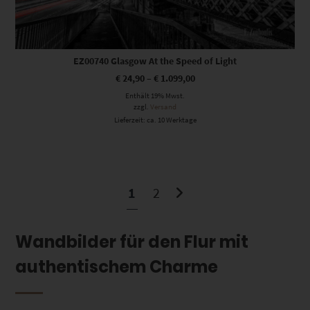
EZ00740 Glasgow At the Speed of Light
€
24,90
–
€
1.099,00
Enthält 19% Mwst.
zzgl.
Versand
Lieferzeit: ca. 10 Werktage
1
2
Wandbilder für den Flur mit
authentischem Charme