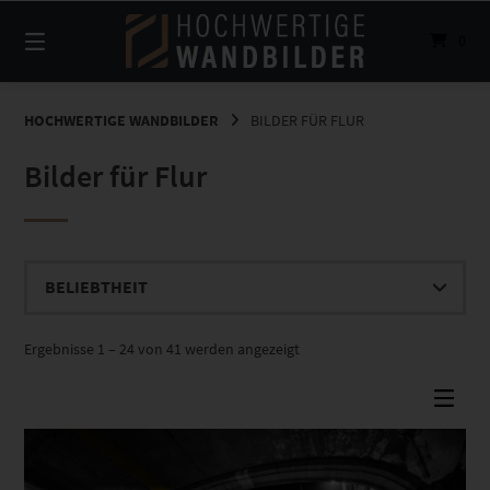
Springe
zum
0
Inhalt
HOCHWERTIGE WANDBILDER
BILDER FÜR FLUR
Bilder für Flur
Nach
Ergebnisse 1 – 24 von 41 werden angezeigt
Beliebtheit
sortiert
Dieses Produkt weist mehrere Varianten auf. Die Optionen können auf der Produktseite gewählt werden