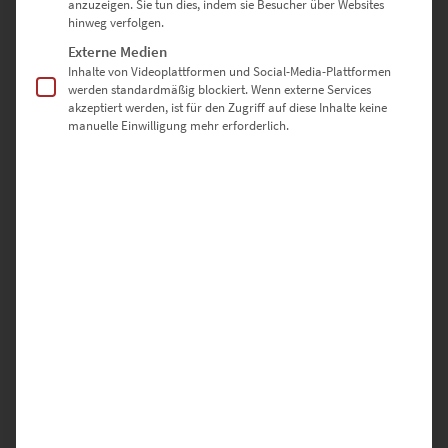
Lieferzeit: ca. 10 Werktage
anzuzeigen. Sie tun dies, indem sie Besucher über Websites
hinweg verfolgen.
Externe Medien
Dieses Produkt weist mehrere Varianten auf. Die Optionen können auf der Produktseite gewählt werden
Inhalte von Videoplattformen und Social-Media-Plattformen
werden standardmäßig blockiert. Wenn externe Services
akzeptiert werden, ist für den Zugriff auf diese Inhalte keine
manuelle Einwilligung mehr erforderlich.
EZ00933 Hamburg Brücken des Lichts
€
24,90
–
€
1.099,00
Enthält 19% Mwst.
zzgl.
Versand
Lieferzeit: ca. 10 Werktage