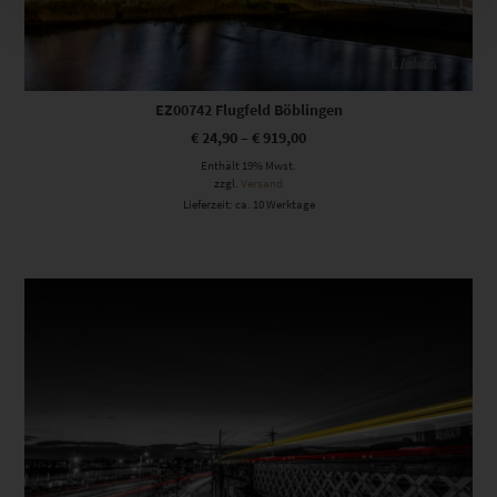
EZ00742 Flugfeld Böblingen
€
24,90
–
€
919,00
Enthält 19% Mwst.
zzgl.
Versand
Lieferzeit: ca. 10 Werktage
Dieses Produkt weist mehrere Varianten auf. Die Optionen können auf der Produktseite gewählt werden