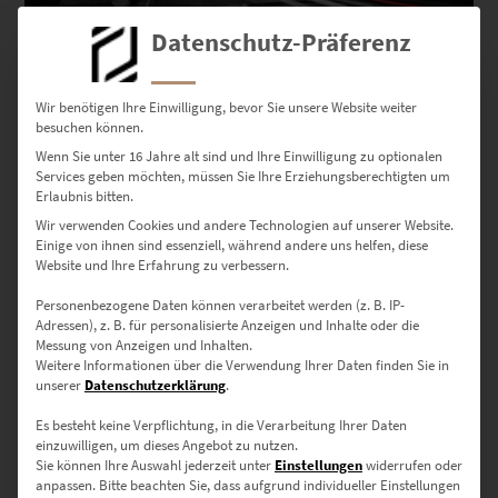
Datenschutz-Präferenz
EZ00973 Brooksbrücke Hamburg At the Speed of Light
Wir benötigen Ihre Einwilligung, bevor Sie unsere Website weiter
€
24,90
–
€
1.099,00
besuchen können.
Enthält 19% Mwst.
zzgl.
Versand
Wenn Sie unter 16 Jahre alt sind und Ihre Einwilligung zu optionalen
Services geben möchten, müssen Sie Ihre Erziehungsberechtigten um
Lieferzeit: ca. 10 Werktage
Erlaubnis bitten.
Wir verwenden Cookies und andere Technologien auf unserer Website.
Einige von ihnen sind essenziell, während andere uns helfen, diese
Dieses Produkt weist mehrere Varianten auf. Die Optionen können auf der Produktseite gewählt werden
Website und Ihre Erfahrung zu verbessern.
Personenbezogene Daten können verarbeitet werden (z. B. IP-
Adressen), z. B. für personalisierte Anzeigen und Inhalte oder die
Messung von Anzeigen und Inhalten.
Weitere Informationen über die Verwendung Ihrer Daten finden Sie in
unserer
Datenschutzerklärung
.
Es besteht keine Verpflichtung, in die Verarbeitung Ihrer Daten
einzuwilligen, um dieses Angebot zu nutzen.
Sie können Ihre Auswahl jederzeit unter
Einstellungen
widerrufen oder
anpassen.
Bitte beachten Sie, dass aufgrund individueller Einstellungen