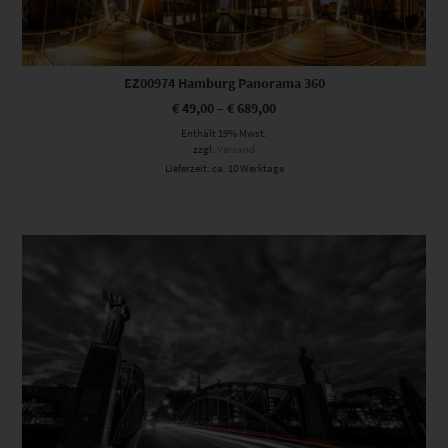
EZ00974 Hamburg Panorama 360
€
49,00
–
€
689,00
Enthält 19% Mwst.
zzgl.
Versand
Lieferzeit: ca. 10 Werktage
Dieses Produkt weist mehrere Varianten auf. Die Optionen können auf der Produktseite gewählt werden