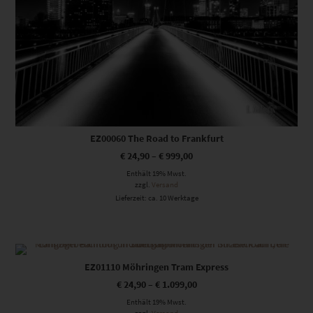
EZ00060 The Road to Frankfurt
€
24,90
–
€
999,00
Enthält 19% Mwst.
zzgl.
Versand
Lieferzeit: ca. 10 Werktage
Dieses Produkt weist mehrere Varianten auf. Die Optionen können auf der Produktseite gewählt werden
EZ01110 Möhringen Tram Express
€
24,90
–
€
1.099,00
Enthält 19% Mwst.