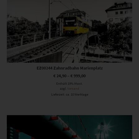
EZ00244 Zahnradbahn Marienplatz
€
24,90
–
€
999,00
Enthält 19% Mwst.
zzgl.
Versand
Lieferzeit: ca. 10 Werktage
Dieses Produkt weist mehrere Varianten auf. Die Optionen können auf der Produktseite gewählt werden