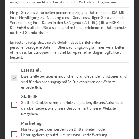
möglicherweise nicht alle Funktionen der Website verfügbar sind.
Einige Services verarbeiten personenbezogene Daten in den USA. Mit
Ihrer Einwilligung zur Nutzung dieser Services willigen Sie auch in die
EZ00964 Ponte Vittorio Emanuele Roma
Verarbeitung Ihrer Daten in den USA gemäß Art. 49 (1) lit. a GDPR ein.
€
24,90
–
€
1.099,00
Der EuGH stuft die USA als ein Land mit unzureichendem Datenschutz
nach EU-Standards ein.
Enthält 19% Mwst.
zzgl.
Versand
Es besteht beispielsweise die Gefahr, dass US-Behörden
Lieferzeit: ca. 10 Werktage
personenbezogene Daten in Überwachungsprogrammen verarbeiten,
ohne dass für Europäerinnen und Europäer eine Klagemöglichkeit
besteht.
Dieses Produkt weist mehrere Varianten auf. Die Optionen können auf der Produktseite gewählt werden
Es folgt eine Liste der Service-Gruppen, für die eine Einwilligung erte
Essenziell
Essenzielle Services ermöglichen grundlegende Funktionen und
sind für das ordnungsgemäße Funktionieren der Website
erforderlich.
Statistik
Statistik-Cookies sammeln Nutzungsdaten, die uns Aufschluss
darüber geben, wie unsere Besucher mit unserer Website
EZ00972 Hamburg Panorama Jungfernbrücke
umgehen.
€
49,00
–
€
689,00
Marketing
Marketing Services werden von Drittanbietern oder
Enthält 19% Mwst.
zzgl.
Versand
Herausgebern genutzt, um personalisierte Werbung