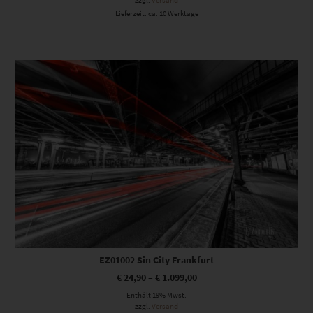
zzgl.
Versand
Lieferzeit: ca. 10 Werktage
Dieses Produkt weist mehrere Varianten auf. Die Optionen können auf der Produktseite gewählt werden
EZ01002 Sin City Frankfurt
€
24,90
–
€
1.099,00
Enthält 19% Mwst.
zzgl.
Versand