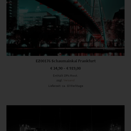
EZ00176 Schaumainkai Frankfurt
€
24,90
–
€
919,00
Enthält 19% Mwst.
zzgl.
Versand
Lieferzeit: ca. 10 Werktage
Dieses Produkt weist mehrere Varianten auf. Die Optionen können auf der Produktseite gewählt werden