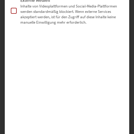
Externe Medien
Inhalte von Videoplattformen und Social-Media-Plattformen
Grand Canyon 360,
werden standardmäßig blockiert. Wenn externe Services
Bodensee Überlingen,
akzeptiert werden, ist für den Zugriff auf diese Inhalte keine
Hohenheim Fields und
manuelle Einwilligung mehr erforderlich.
Home of the Gods.
Die
Panorama-Bilder
entfalten nicht nur eine harmonische Wirkung
,
sondern sind auch stilistisch
sowie ästhetisch
eine Punktlandung.
Denn das längliche Format ist vorteilhaft für schmale und lange
Flure.
Wandbilder für den Flur bei
hochwertige-wandbilder.de
kaufen
Der Flur ist die Schwelle vom Außenbereich zu den Innenräumen.
Den Aspekt unterstreichen Wandbilder von hochwertige-
wandbilder.de, auf denen man Brücken, Straßenzüge oder
Verkehrsmittel entdeckt. Wenn dir der Gedanke gefällt, lohnt sich
ein Blick auf unsere
Foto-Serie At the Speed of Light
. Die