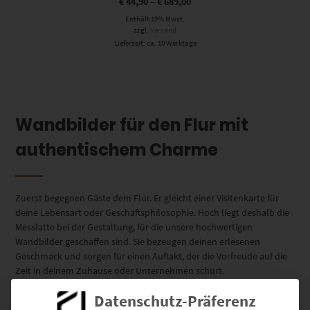
€
44,90
–
€
689,00
Enthält 19% Mwst.
zzgl.
Versand
Lieferzeit: ca. 10 Werktage
Wandbilder für den Flur mit
authentischem Charme
Zuerst begegnen Gäste dem Flur. Er gleicht einer Visitenkarte für
deine Lebensart oder Geschäftsphilosophie. Hoch liegt deshalb die
Messlatte bei der Gestaltung, für die unsere hochwertigen
Wandbilder geschaffen sind. Sie bezeugen deinen erlesenen
Geschmack und sorgen für einen Auftakt, der die Vorfreude auf die
Zeit in deinem Zuhause oder Unternehmen schürt.
Datenschutz-Präferenz
Hoch sympathisch – Wandbilder