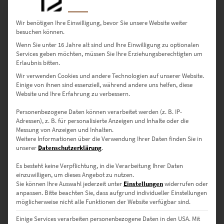
mit persönlichem Touch
Wir benötigen Ihre Einwilligung, bevor Sie unsere Website weiter
besuchen können.
Wenn Sie unter 16 Jahre alt sind und Ihre Einwilligung zu optionalen
Wer einen Flur betritt, sucht unbewusst nach Anhaltspunkten, die
Services geben möchten, müssen Sie Ihre Erziehungsberechtigten um
etwas über den Lifestyle der Bewohner verraten. Wird der Wunsch
Erlaubnis bitten.
erfüllt, fühlen sich Gäste wohler. In modernen Wohnungen bietet
Wir verwenden Cookies und andere Technologien auf unserer Website.
der Eingangsbereich oft wenig Platz für Möbel, auf denen man
Einige von ihnen sind essenziell, während andere uns helfen, diese
Accessoires drapieren kann. Die gelungene Alternative sind Bilder
Website und Ihre Erfahrung zu verbessern.
für den engen Flur, die deine Vorlieben pfiffig aufgreifen.
Personenbezogene Daten können verarbeitet werden (z. B. IP-
Adressen), z. B. für personalisierte Anzeigen und Inhalte oder die
Das Poster vom Stuttgarter Kunstmuseum lässt erahnen, dass du
Messung von Anzeigen und Inhalten.
keine Vernissage verpasst. Die rote Telefonzelle bezeugt, wie gern
Weitere Informationen über die Verwendung Ihrer Daten finden Sie in
du Wochenenden in London verbringst. Wähle passend zu den
unserer
Datenschutzerklärung
.
Beispielen Acrylglas- oder
Leinwandbilder
für den Eingangsbereich
mit persönlichem Bezug aus, um für einen sympathischen Empfang
Es besteht keine Verpflichtung, in die Verarbeitung Ihrer Daten
zu sorgen.
einzuwilligen, um dieses Angebot zu nutzen.
Sie können Ihre Auswahl jederzeit unter
Einstellungen
widerrufen oder
anpassen.
Bitte beachten Sie, dass aufgrund individueller Einstellungen
Bilder für den schmalen Flur mit
möglicherweise nicht alle Funktionen der Website verfügbar sind.
Galerie-Charakter
Einige Services verarbeiten personenbezogene Daten in den USA. Mit