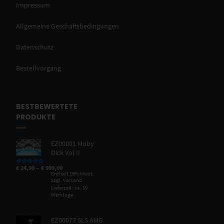
Impressum
Allgemeine Geschäftsbedingungen
Datenschutz
Bestellvorgang
BESTBEWERTETE
PRODUKTE
EZ00001 Moby
Dick Vol II
–
€
24,90
€
999,00
Bewertet mit
5.00
von 5
Enthält 19% Mwst.
zzgl.
Versand
Lieferzeit: ca. 10
Werktage
EZ00077 SLS AMG