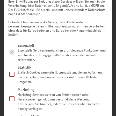
Ihrer Einwilligung zur Nutzung dieser Services willigen Sie auch in die
Verarbeitung Ihrer Daten in den USA gemäß Art. 49 (1) lit. a GDPR ein.
Der EuGH stuft die USA als ein Land mit unzureichendem Datenschutz
nach EU-Standards ein.
Wer Kunstwerke mit imposanten Dimensionen würdigen möchte,
benötigt einen größeren Abstand für die Betrachtung. Die Freiheit
Es besteht beispielsweise die Gefahr, dass US-Behörden
gewährt die Architektur im Eingangsbereich meist nicht. Besser
personenbezogene Daten in Überwachungsprogrammen verarbeiten,
ohne dass für Europäerinnen und Europäer eine Klagemöglichkeit
geeignet sind deshalb kleinformatige Bilder für den schmalen Flur.
besteht.
Wenn du dafür eine Serie wählst und die Exemplare im identischen
Abstand aufhängst, wirkt das Szenario modern und großzügig.
Es folgt eine Liste der Service-Gruppen, für die eine Einwilligung erte
Essenziell
Inspirierend sind unsere
quadratischen Fotokunstwerke
, die
Essenzielle Services ermöglichen grundlegende Funktionen und
Metropolen-Highlights als kleine Planeten inszenieren.
sind für das ordnungsgemäße Funktionieren der Website
erforderlich.
Quellen der Ruhe – idyllische
Statistik
Statistik-Cookies sammeln Nutzungsdaten, die uns Aufschluss
Bilder für den Eingangsbereich
darüber geben, wie unsere Besucher mit unserer Website
umgehen.
Marketing
Der Berufsalltag ist genauso hektisch wie die City.
Willkommen ist
Marketing Services werden von Drittanbietern oder
ein harmonisierendes Kontrastprogramm, sobald man das
Herausgebern genutzt, um personalisierte Werbung
Zuhause betritt. Den Wunsch erfüllen dir Wandbilder für den Flur
anzuzeigen. Sie tun dies, indem sie Besucher über Websites
hinweg verfolgen.
mit harmonischen Naturansichten.
In unserem Portfolio entdeckst
du für die Gestaltungsidee beispielsweise die Fotokunstwerke: