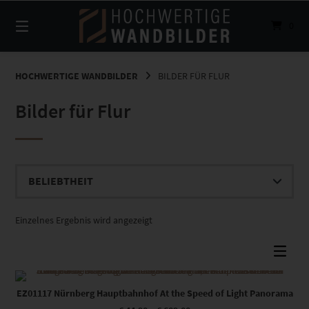
Springe
zum
0
Inhalt
HOCHWERTIGE WANDBILDER
BILDER FÜR FLUR
Bilder für Flur
Einzelnes Ergebnis wird angezeigt
Dieses Produkt weist mehrere Varianten auf. Die Optionen können auf der Produktseite gewählt werden
EZ01117 Nürnberg Hauptbahnhof At the Speed of Light Panorama