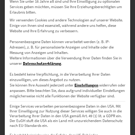
Wenn Sie unter 16 Jahre alt sind und Ihre Einwilligung zu optionalen
Dieses Produkt weist mehrere Varianten auf. Die Optionen können auf der Produktseite gewählt werden
Services geben möchten, müssen Sie Ihre Erziehungsberechtigten um
Erlaubnis bitten.
Wir verwenden Cookies und andere Technologien auf unserer Website.
Einige von ihnen sind essenziell, während andere uns helfen, diese
Website und Ihre Erfahrung zu verbessern.
Personenbezogene Daten können verarbeitet werden (z. B. IP-
Adressen), z. B. für personalisierte Anzeigen und Inhalte oder die
Messung von Anzeigen und Inhalten.
Weitere Informationen über die Verwendung Ihrer Daten finden Sie in
unserer
Datenschutzerklärung
.
Es besteht keine Verpflichtung, in die Verarbeitung Ihrer Daten
einzuwilligen, um dieses Angebot zu nutzen.
Sie können Ihre Auswahl jederzeit unter
Einstellungen
widerrufen oder
EZ01083 Bonn Quirinusplatz At the Speed of Light
anpassen.
Bitte beachten Sie, dass aufgrund individueller Einstellungen
€
24,90
–
€
1.099,00
möglicherweise nicht alle Funktionen der Website verfügbar sind.
Enthält 19% Mwst.
Einige Services verarbeiten personenbezogene Daten in den USA. Mit
zzgl.
Versand
Ihrer Einwilligung zur Nutzung dieser Services willigen Sie auch in die
Lieferzeit: ca. 10 Werktage
Verarbeitung Ihrer Daten in den USA gemäß Art. 49 (1) lit. a GDPR ein.
Der EuGH stuft die USA als ein Land mit unzureichendem Datenschutz
nach EU-Standards ein.