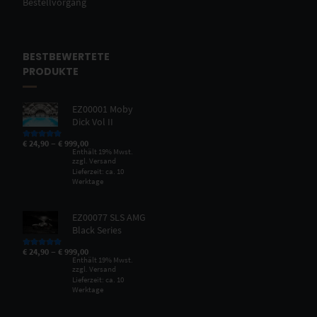
Bestellvorgang
BESTBEWERTETE
PRODUKTE
EZ00001 Moby
Dick Vol II
–
€
24,90
€
999,00
Bewertet mit
5.00
von 5
Enthält 19% Mwst.
zzgl.
Versand
Lieferzeit: ca. 10
Werktage
EZ00077 SLS AMG
Black Series
–
€
24,90
€
999,00
Bewertet mit
5.00
von 5
Enthält 19% Mwst.
zzgl.
Versand
Lieferzeit: ca. 10
Werktage