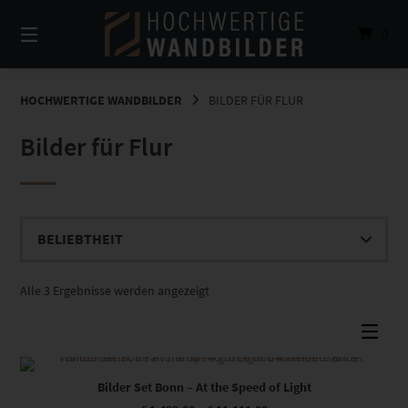
Springe
zum
0
Inhalt
HOCHWERTIGE WANDBILDER
BILDER FÜR FLUR
Bilder für Flur
Nach
Alle 3 Ergebnisse werden angezeigt
Beliebtheit
sortiert
Dieses Produkt weist mehrere Varianten auf. Die Optionen können auf der Produktseite gewählt werden
Bilder Set Bonn – At the Speed of Light