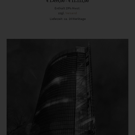
€
1.499,00
–
€
11.111,00
Enthält 19% Mwst.
zzgl.
Versand
Lieferzeit: ca. 14 Werktage
Dieses Produkt weist mehrere Varianten auf. Die Optionen können auf der Produktseite gewählt werden