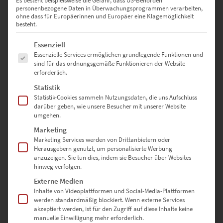
Es besteht beispielsweise die Gefahr, dass US-Behörden
personenbezogene Daten in Überwachungsprogrammen verarbeiten,
ohne dass für Europäerinnen und Europäer eine Klagemöglichkeit
Wandbilder für den Flur mit
besteht.
authentischem Charme
Es folgt eine Liste der Service-Gruppen, für die eine Einwilligung erte
Essenziell
Essenzielle Services ermöglichen grundlegende Funktionen und
sind für das ordnungsgemäße Funktionieren der Website
erforderlich.
Zuerst begegnen Gäste dem Flur. Er gleicht einer Visitenkarte für
deine Lebensart oder Geschäftsphilosophie. Hoch liegt deshalb die
Statistik
Messlatte bei der Gestaltung, für die unsere hochwertigen
Statistik-Cookies sammeln Nutzungsdaten, die uns Aufschluss
darüber geben, wie unsere Besucher mit unserer Website
Wandbilder geschaffen sind. Sie bezeugen deinen erlesenen
umgehen.
Geschmack und sorgen für einen Auftakt, der die Vorfreude auf die
Zeit in deinem Zuhause oder Unternehmen schürt.
Marketing
Marketing Services werden von Drittanbietern oder
Herausgebern genutzt, um personalisierte Werbung
Hoch sympathisch – Wandbilder
anzuzeigen. Sie tun dies, indem sie Besucher über Websites
hinweg verfolgen.
mit persönlichem Touch
Externe Medien
Inhalte von Videoplattformen und Social-Media-Plattformen
werden standardmäßig blockiert. Wenn externe Services
Wer einen Flur betritt, sucht unbewusst nach Anhaltspunkten, die
akzeptiert werden, ist für den Zugriff auf diese Inhalte keine
etwas über den Lifestyle der Bewohner verraten. Wird der Wunsch
manuelle Einwilligung mehr erforderlich.