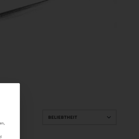
en,
d