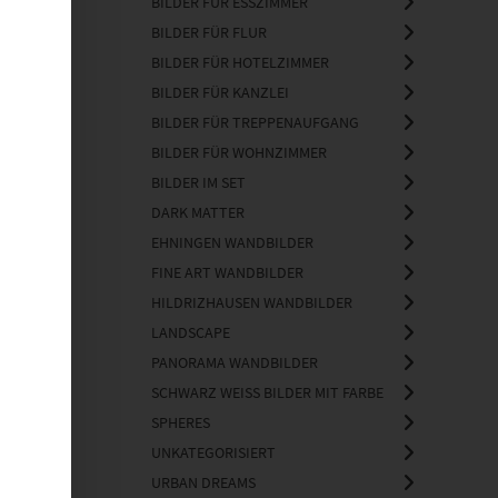
BILDER FÜR ESSZIMMER
BILDER FÜR FLUR
BILDER FÜR HOTELZIMMER
BILDER FÜR KANZLEI
BILDER FÜR TREPPENAUFGANG
BILDER FÜR WOHNZIMMER
BILDER IM SET
DARK MATTER
EHNINGEN WANDBILDER
FINE ART WANDBILDER
HILDRIZHAUSEN WANDBILDER
LANDSCAPE
PANORAMA WANDBILDER
SCHWARZ WEISS BILDER MIT FARBE
SPHERES
UNKATEGORISIERT
URBAN DREAMS