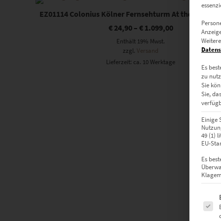
essenzi
EZ01114 Colonius Kölner Fernsehturm At the Speed of
Persone
€
24,90
–
€
1.099,00
Anzeige
Weitere
Enthält 19% Mwst.
Datens
zzgl.
Versand
Lieferzeit: ca. 10 Werktage
Es best
zu nutz
Sie kön
Sie, da
verfügb
Einige 
Nutzung
49 (1) 
EU-Stan
Es best
Überwa
Klagemö
Es fol