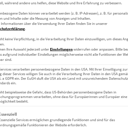
ell, während andere uns helfen, diese Website und Ihre Erfahrung zu verbessern.
 Light
nbezogene Daten können verarbeitet werden (z. B. IP-Adressen), z. B. für personalis
n und Inhalte oder die Messung von Anzeigen und Inhalten.
 Informationen über die Verwendung Ihrer Daten finden Sie in unserer
chutzerklärung
.
eht keine Verpflichtung, in die Verarbeitung Ihrer Daten einzuwilligen, um dieses An
en.
nen Ihre Auswahl jederzeit unter
Einstellungen
widerrufen oder anpassen.
Bitte b
ss aufgrund individueller Einstellungen möglicherweise nicht alle Funktionen der We
ar sind.
Services verarbeiten personenbezogene Daten in den USA. Mit Ihrer Einwilligung zur
 dieser Services willigen Sie auch in die Verarbeitung Ihrer Daten in den USA gemäß
lit. a GDPR ein. Der EuGH stuft die USA als ein Land mit unzureichendem Datenschut
dards ein.
eht beispielsweise die Gefahr, dass US-Behörden personenbezogene Daten in
chungsprogrammen verarbeiten, ohne dass für Europäerinnen und Europäer eine
glichkeit besteht.
gt eine Liste der Service-Gruppen, für die eine Einwilligung erteil
Essenziell
Essenzielle Services ermöglichen grundlegende Funktionen und sind für das
ordnungsgemäße Funktionieren der Website erforderlich.