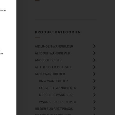
sere
PRODUKTKATEGORIEN
AIDLINGEN WANDBILDER
g
ALTDORF WANDBILDER
lte
ANGEBOT BILDER
AT THE SPEED OF LIGHT
AUTO WANDBILDER
BMW WANDBILDER
CORVETTE WANDBILDER
MERCEDES WANDBILD
WANDBILDER OLDTIMER
BILDER FÜR ARZTPRAXIS