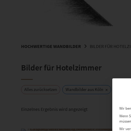
HOCHWERTIGE WANDBILDER
BILDER FÜR HOTELZ
Bilder für Hotelzimmer
×
Alles zurücksetzen
Wandbilder aus Köln
Wir ben
Einzelnes Ergebnis wird angezeigt
Wenn Si
müssen 
Dieses Produkt weist mehrere Varianten auf. Die Optionen können auf der Produktseite gewählt werden
Wir ver