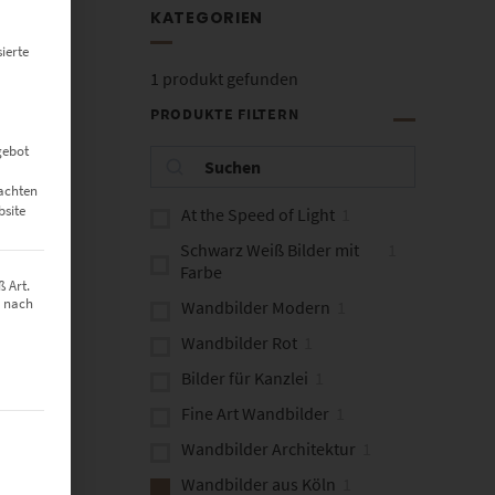
KATEGORIEN
ierte
1
produkt gefunden
PRODUKTE FILTERN
gebot
eachten
bsite
At the Speed of Light
1
Schwarz Weiß Bilder mit
1
Farbe
 Art.
z nach
Wandbilder Modern
1
Wandbilder Rot
1
Bilder für Kanzlei
1
Fine Art Wandbilder
1
t werden kann. Die erste Service-Gruppe ist essenziell und kann nich
Wandbilder Architektur
1
Wandbilder aus Köln
1