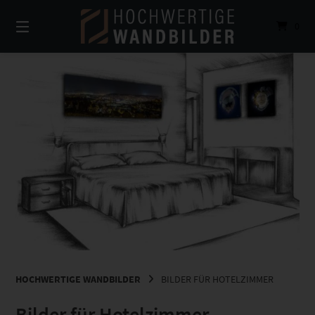
Springe
zum
0
Inhalt
HOCHWERTIGE WANDBILDER
BILDER FÜR HOTELZIMMER
Bilder für Hotelzimmer