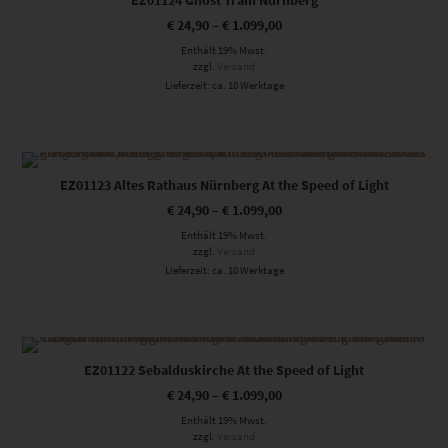
EZ01124 Ghost Tram Nürnberg
€
24,90
–
€
1.099,00
Enthält 19% Mwst.
zzgl.
Versand
Lieferzeit: ca. 10 Werktage
Dieses Produkt weist mehrere Varianten auf. Die Optionen können auf der Produktseite gewählt werden
EZ01123 Altes Rathaus Nürnberg At the Speed of Light
€
24,90
–
€
1.099,00
Enthält 19% Mwst.
zzgl.
Versand
Lieferzeit: ca. 10 Werktage
Dieses Produkt weist mehrere Varianten auf. Die Optionen können auf der Produktseite gewählt werden
EZ01122 Sebalduskirche At the Speed of Light
€
24,90
–
€
1.099,00
Enthält 19% Mwst.
zzgl.
Versand