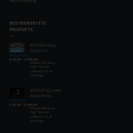
Bestellvorgang
BESTBEWERTETE
PRODUKTE
EZ00001 Moby
Dick Vol II
–
€
24,90
€
999,00
Bewertet mit
5.00
von 5
Enthält 19% Mwst.
zzgl.
Versand
Lieferzeit: ca. 10
Werktage
EZ00077 SLS AMG
Black Series
–
€
24,90
€
999,00
Bewertet mit
5.00
von 5
Enthält 19% Mwst.
zzgl.
Versand
Lieferzeit: ca. 10
Werktage