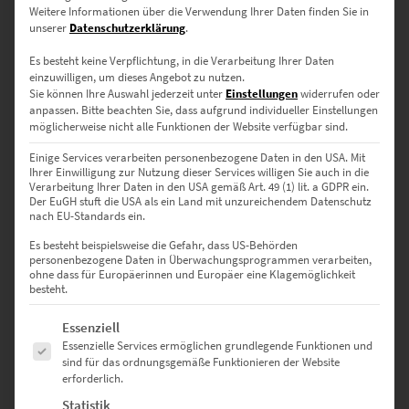
Weitere Informationen über die Verwendung Ihrer Daten finden Sie in
EZ01119 Nürnberg Bahnhofstraße At the Speed of Light
unserer
Datenschutzerklärung
.
€
24,90
–
€
1.099,00
Es besteht keine Verpflichtung, in die Verarbeitung Ihrer Daten
Enthält 19% Mwst.
einzuwilligen, um dieses Angebot zu nutzen.
zzgl.
Versand
Sie können Ihre Auswahl jederzeit unter
Einstellungen
widerrufen oder
Lieferzeit: ca. 10 Werktage
anpassen.
Bitte beachten Sie, dass aufgrund individueller Einstellungen
möglicherweise nicht alle Funktionen der Website verfügbar sind.
Einige Services verarbeiten personenbezogene Daten in den USA. Mit
Dieses Produkt weist mehrere Varianten auf. Die Optionen können auf der Produktseite gewählt werden
Ihrer Einwilligung zur Nutzung dieser Services willigen Sie auch in die
Verarbeitung Ihrer Daten in den USA gemäß Art. 49 (1) lit. a GDPR ein.
EZ01118 Nürnberg Hauptbahnhof At the Speed of Light Vol III
Der EuGH stuft die USA als ein Land mit unzureichendem Datenschutz
nach EU-Standards ein.
€
24,90
–
€
1.099,00
Enthält 19% Mwst.
Es besteht beispielsweise die Gefahr, dass US-Behörden
zzgl.
Versand
personenbezogene Daten in Überwachungsprogrammen verarbeiten,
Lieferzeit: ca. 10 Werktage
ohne dass für Europäerinnen und Europäer eine Klagemöglichkeit
besteht.
Es folgt eine Liste der Service-Gruppen, für die eine Einwilligung erte
Essenziell
Dieses Produkt weist mehrere Varianten auf. Die Optionen können auf der Produktseite gewählt werden
Essenzielle Services ermöglichen grundlegende Funktionen und
sind für das ordnungsgemäße Funktionieren der Website
EZ01116 Nürnberg Hauptbahnhof At the Speed of Light Vol II
erforderlich.
€
24,90
–
€
1.099,00
Statistik