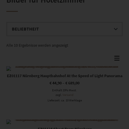
Nach
Alle 10 Ergebnisse werden angezeigt
Beliebtheit
sortiert
Dieses Produkt weist mehrere Varianten auf. Die Optionen können auf der Produktseite gewählt werden
EZ01117 Nürnberg Hauptbahnhof At the Speed of Light Panorama
€
44,90
–
€
689,00
Enthält 19% Mwst.
zzgl.
Versand
Lieferzeit: ca. 10 Werktage
Dieses Produkt weist mehrere Varianten auf. Die Optionen können auf der Produktseite gewählt werden