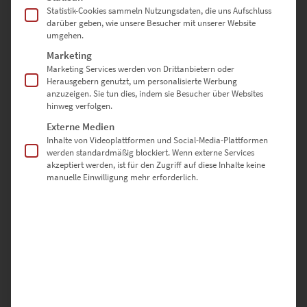
Enthält 19% Mwst.
Statistik-Cookies sammeln Nutzungsdaten, die uns Aufschluss
zzgl.
Versand
darüber geben, wie unsere Besucher mit unserer Website
Lieferzeit: ca. 10 Werktage
umgehen.
Marketing
Marketing Services werden von Drittanbietern oder
Dieses Produkt weist mehrere Varianten auf. Die Optionen können auf der Produktseite gewählt werden
Herausgebern genutzt, um personalisierte Werbung
EZ01115 Nürnberg Hauptbahnhof At the Speed of Light
anzuzeigen. Sie tun dies, indem sie Besucher über Websites
hinweg verfolgen.
€
24,90
–
€
1.099,00
Externe Medien
Enthält 19% Mwst.
zzgl.
Versand
Inhalte von Videoplattformen und Social-Media-Plattformen
Lieferzeit: ca. 10 Werktage
werden standardmäßig blockiert. Wenn externe Services
akzeptiert werden, ist für den Zugriff auf diese Inhalte keine
manuelle Einwilligung mehr erforderlich.
Bilder für das Hotelzimmer mit
unverwechselbarem Flair
Du betrittst den Raum und fühlst dich sofort pudelwohl. Wenn jetzt