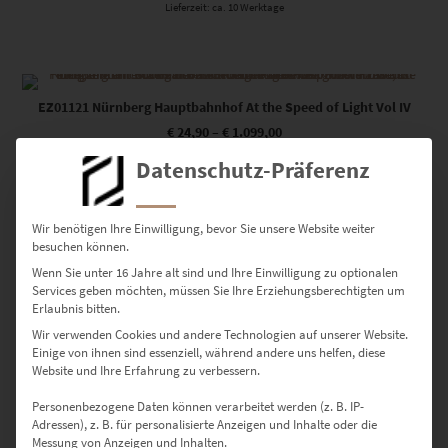
Lieferzeit: ca. 10 Werktage
Dieses Produkt weist mehrere Varianten auf. Die Optionen können auf der Produktseite gewählt werden
EZ01121 Nürnberg Hauptbahnhof At the Speed of Light Vol IV
€
24,90
–
€
1.099,00
Enthält 19% Mwst.
Datenschutz-Präferenz
zzgl.
Versand
Lieferzeit: ca. 10 Werktage
Wir benötigen Ihre Einwilligung, bevor Sie unsere Website weiter
besuchen können.
Dieses Produkt weist mehrere Varianten auf. Die Optionen können auf der Produktseite gewählt werden
Wenn Sie unter 16 Jahre alt sind und Ihre Einwilligung zu optionalen
Services geben möchten, müssen Sie Ihre Erziehungsberechtigten um
EZ01120 Nürnberg Frauentor At the Speed of Light
Erlaubnis bitten.
€
24,90
–
€
1.099,00
Wir verwenden Cookies und andere Technologien auf unserer Website.
Enthält 19% Mwst.
Einige von ihnen sind essenziell, während andere uns helfen, diese
zzgl.
Versand
Website und Ihre Erfahrung zu verbessern.
Lieferzeit: ca. 10 Werktage
Personenbezogene Daten können verarbeitet werden (z. B. IP-
Adressen), z. B. für personalisierte Anzeigen und Inhalte oder die
Dieses Produkt weist mehrere Varianten auf. Die Optionen können auf der Produktseite gewählt werden
Messung von Anzeigen und Inhalten.