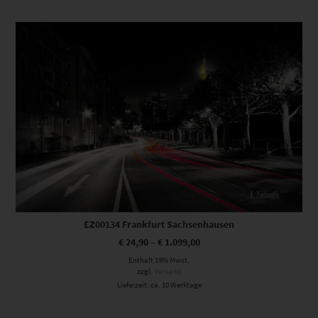
Dieses Produkt weist mehrere Varianten auf. Die Optionen können auf der Produktseite gewählt werden
EZ00134 Frankfurt Sachsenhausen
€
24,90
–
€
1.099,00
Enthält 19% Mwst.
zzgl.
Versand
Lieferzeit: ca. 10 Werktage