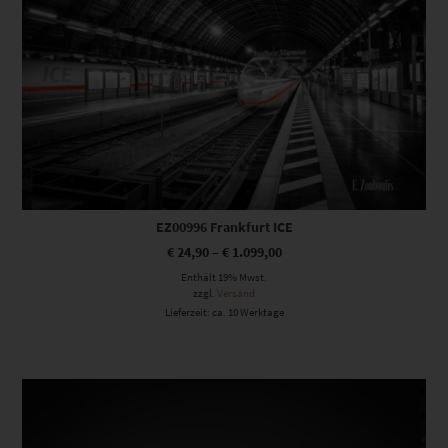
EZ00996 Frankfurt ICE
€
24,90
–
€
1.099,00
Enthält 19% Mwst.
zzgl.
Versand
Lieferzeit: ca. 10 Werktage