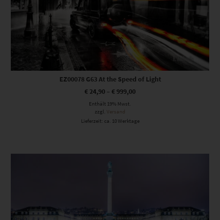
EZ00078 G63 At the Speed of Light
€
24,90
–
€
999,00
Enthält 19% Mwst.
zzgl.
Versand
Lieferzeit: ca. 10 Werktage
Dieses Produkt weist mehrere Varianten auf. Die Optionen können auf der Produktseite gewählt werden