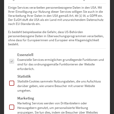
Einige Services verarbeiten personenbezogene Daten in den USA. Mit
Ihrer Einwilligung zur Nutzung dieser Services willigen Sie auch in die
Verarbeitung Ihrer Daten in den USA gemäß Art. 49 (1) lit. a GDPR ein.
Der EuGH stuft die USA als ein Land mit unzureichendem Datenschutz
nach EU-Standards ein.
Mercedes Vision EQS als Poster bestellen
Es besteht beispielsweise die Gefahr, dass US-Behörden
personenbezogene Daten in Überwachungsprogrammen verarbeiten,
€
49,90
ohne dass für Europäerinnen und Europäer eine Klagemöglichkeit
Enthält 19% Mwst.
besteht.
zzgl.
Versand
Lieferzeit: ca. 10 Werktage
Es folgt eine Liste der Service-Gruppen, für die eine Einwilligung erte
Essenziell
Essenzielle Services ermöglichen grundlegende Funktionen und
sind für das ordnungsgemäße Funktionieren der Website
Dieses Produkt weist mehrere Varianten auf. Die Optionen können auf der Produktseite gewählt werden
erforderlich.
Statistik
Statistik-Cookies sammeln Nutzungsdaten, die uns Aufschluss
darüber geben, wie unsere Besucher mit unserer Website
umgehen.
Marketing
Marketing Services werden von Drittanbietern oder
Herausgebern genutzt, um personalisierte Werbung
anzuzeigen. Sie tun dies, indem sie Besucher über Websites