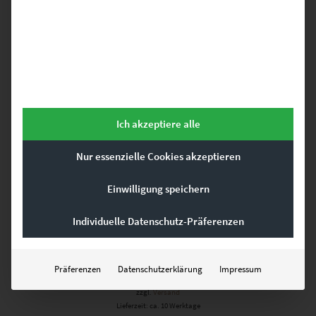
Dieses Produkt weist mehrere Varianten auf. Die Optionen können auf der Produktseite gewählt werden
Ich akzeptiere alle
Nur essenzielle Cookies akzeptieren
Einwilligung speichern
Individuelle Datenschutz-Präferenzen
EZ00441 S63 Stuttgart Skyline
€
24,90
–
€
999,00
Präferenzen
Datenschutzerklärung
Impressum
Enthält 19% Mwst.
zzgl.
Versand
Lieferzeit: ca. 10 Werktage