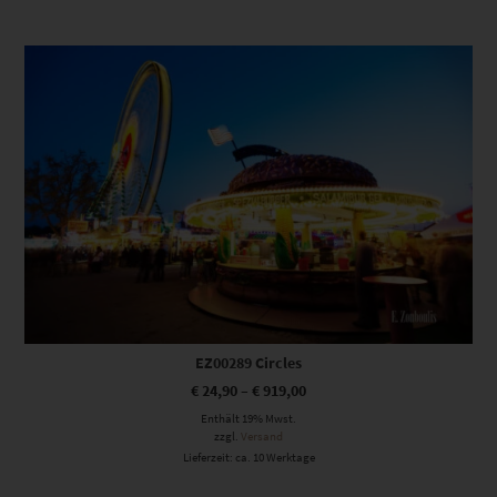
Dieses Produkt weist mehrere Varianten auf. Die Optionen können auf der Produktseite gewählt werden
EZ00289 Circles
€
24,90
–
€
919,00
Enthält 19% Mwst.
zzgl.
Versand
Lieferzeit: ca. 10 Werktage