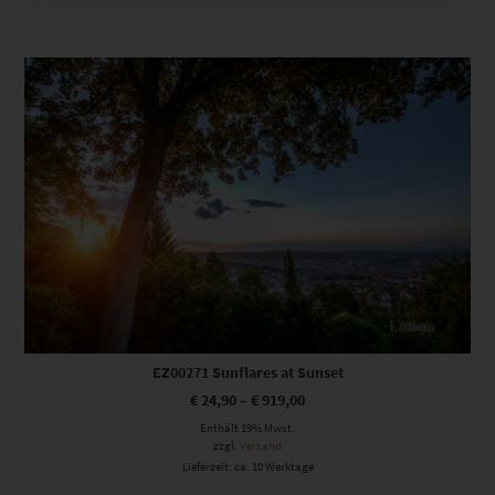
Dieses Produkt weist mehrere Varianten auf. Die Optionen können auf der Produktseite gewählt werden
EZ00271 Sunflares at Sunset
€
24,90
–
€
919,00
Enthält 19% Mwst.
zzgl.
Versand
Lieferzeit: ca. 10 Werktage