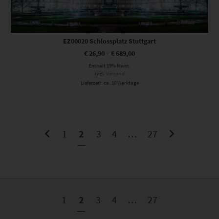
EZ00020 Schlossplatz Stuttgart
€
26,90
–
€
689,00
Enthält 19% Mwst.
zzgl.
Versand
Lieferzeit: ca. 10 Werktage
1
2
3
4
…
27
1
2
3
4
…
27