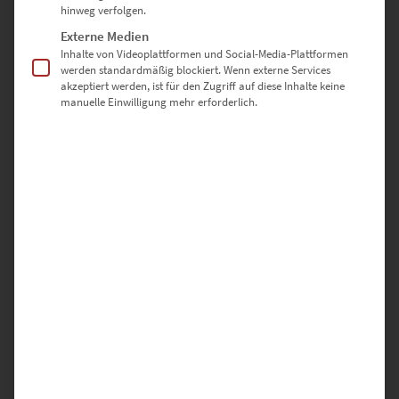
hinweg verfolgen.
Externe Medien
Inhalte von Videoplattformen und Social-Media-Plattformen
werden standardmäßig blockiert. Wenn externe Services
akzeptiert werden, ist für den Zugriff auf diese Inhalte keine
EZ00963 Mercedes Vision EQS at Europa Park
manuelle Einwilligung mehr erforderlich.
€
24,90
–
€
999,00
Enthält 19% Mwst.
zzgl.
Versand
Lieferzeit: ca. 10 Werktage
Dieses Produkt weist mehrere Varianten auf. Die Optionen können auf der Produktseite gewählt werden