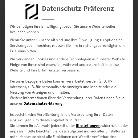
Datenschutz-Präferenz
Wir benötigen Ihre Einwilligung, bevor Sie unsere Website weiter
besuchen können.
München Friedensengel als Poster bestellen
Wenn Sie unter 16 Jahre alt sind und Ihre Einwilligung zu optionalen
Services geben möchten, müssen Sie Ihre Erziehungsberechtigten um
€
99,00
Erlaubnis bitten.
Enthält 19% Mwst.
Wir verwenden Cookies und andere Technologien auf unserer Website.
zzgl.
Versand
Einige von ihnen sind essenziell, während andere uns helfen, diese
Lieferzeit: ca. 10 Werktage
Website und Ihre Erfahrung zu verbessern.
Personenbezogene Daten können verarbeitet werden (z. B. IP-
Adressen), z. B. für personalisierte Anzeigen und Inhalte oder die
Messung von Anzeigen und Inhalten.
Weitere Informationen über die Verwendung Ihrer Daten finden Sie in
unserer
Datenschutzerklärung
.
Es besteht keine Verpflichtung, in die Verarbeitung Ihrer Daten
einzuwilligen, um dieses Angebot zu nutzen.
Sie können Ihre Auswahl jederzeit unter
Einstellungen
widerrufen oder
anpassen.
Bitte beachten Sie, dass aufgrund individueller Einstellungen
möglicherweise nicht alle Funktionen der Website verfügbar sind.