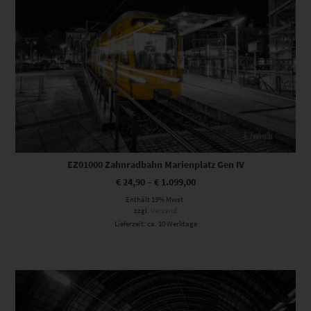
EZ01000 Zahnradbahn Marienplatz Gen IV
€
24,90
–
€
1.099,00
Enthält 19% Mwst.
zzgl.
Versand
Lieferzeit: ca. 10 Werktage
Dieses Produkt weist mehrere Varianten auf. Die Optionen können auf der Produktseite gewählt werden