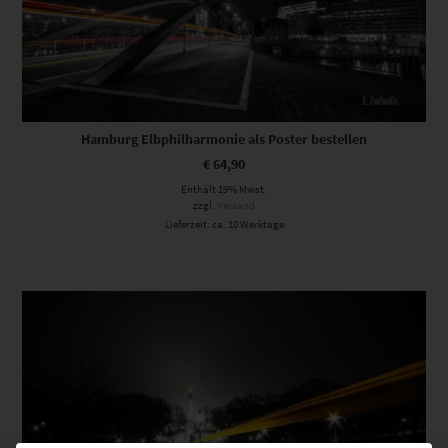
Hamburg Elbphilharmonie als Poster bestellen
€
64,90
Enthält 19% Mwst.
zzgl.
Versand
Lieferzeit: ca. 10 Werktage