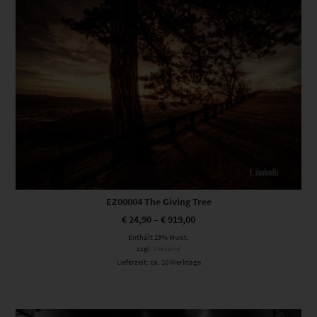
EZ00004 The Giving Tree
€
24,90
–
€
919,00
Enthält 19% Mwst.
zzgl.
Versand
Lieferzeit: ca. 10 Werktage
Dieses Produkt weist mehrere Varianten auf. Die Optionen können auf der Produktseite gewählt werden