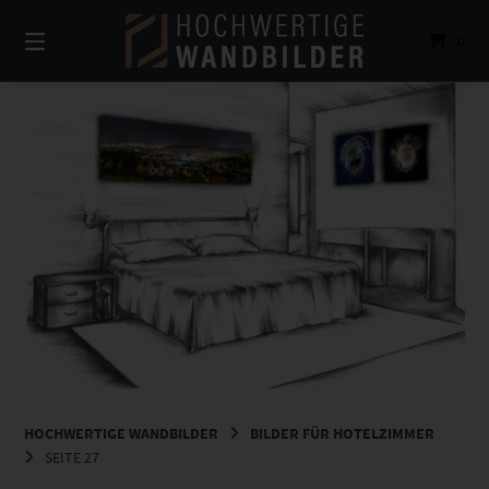
Springe
zum
0
Inhalt
HOCHWERTIGE WANDBILDER
BILDER FÜR HOTELZIMMER
SEITE 27