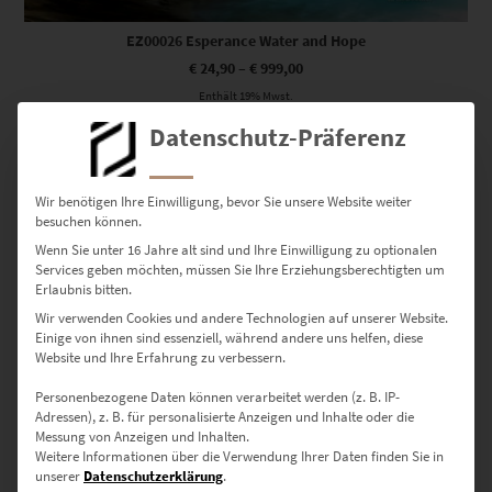
EZ00026 Esperance Water and Hope
€
24,90
–
€
999,00
Enthält 19% Mwst.
zzgl.
Versand
Datenschutz-Präferenz
Lieferzeit: ca. 10 Werktage
Wir benötigen Ihre Einwilligung, bevor Sie unsere Website weiter
Dieses Produkt weist mehrere Varianten auf. Die Optionen können auf der Produktseite gewählt werden
besuchen können.
Wenn Sie unter 16 Jahre alt sind und Ihre Einwilligung zu optionalen
Services geben möchten, müssen Sie Ihre Erziehungsberechtigten um
Erlaubnis bitten.
Wir verwenden Cookies und andere Technologien auf unserer Website.
Einige von ihnen sind essenziell, während andere uns helfen, diese
Website und Ihre Erfahrung zu verbessern.
Personenbezogene Daten können verarbeitet werden (z. B. IP-
Adressen), z. B. für personalisierte Anzeigen und Inhalte oder die
Messung von Anzeigen und Inhalten.
Weitere Informationen über die Verwendung Ihrer Daten finden Sie in
unserer
Datenschutzerklärung
.