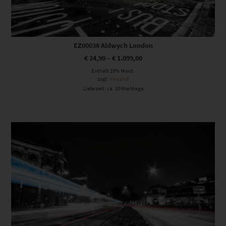
EZ00038 Aldwych London
€
24,90
–
€
1.099,00
Enthält 19% Mwst.
zzgl.
Versand
Lieferzeit: ca. 10 Werktage
Dieses Produkt weist mehrere Varianten auf. Die Optionen können auf der Produktseite gewählt werden