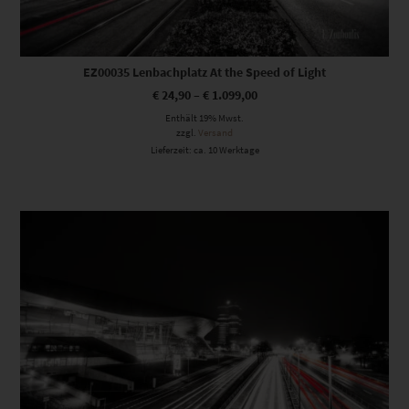
EZ00035 Lenbachplatz At the Speed of Light
€
24,90
–
€
1.099,00
Enthält 19% Mwst.
zzgl.
Versand
Lieferzeit: ca. 10 Werktage
Dieses Produkt weist mehrere Varianten auf. Die Optionen können auf der Produktseite gewählt werden