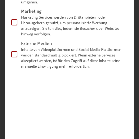
umgehen.
EZ00024 Prism Westminster Bridge
Marketing
€
24,90
–
€
1.099,00
Marketing Services werden von Drittanbietern oder
Enthält 19% Mwst.
Herausgebern genutzt, um personalisierte Werbung
zzgl.
Versand
anzuzeigen. Sie tun dies, indem sie Besucher über Websites
Lieferzeit: ca. 10 Werktage
hinweg verfolgen.
Externe Medien
Inhalte von Videoplattformen und Social-Media-Plattformen
Dieses Produkt weist mehrere Varianten auf. Die Optionen können auf der Produktseite gewählt werden
werden standardmäßig blockiert. Wenn externe Services
akzeptiert werden, ist für den Zugriff auf diese Inhalte keine
manuelle Einwilligung mehr erforderlich.
EZ00023 Heslach City Lights
€
26,90
–
€
689,00
Enthält 19% Mwst.