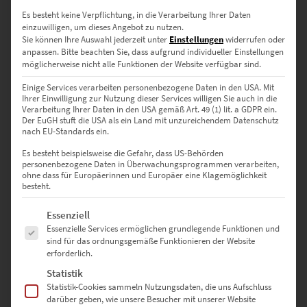
Es besteht keine Verpflichtung, in die Verarbeitung Ihrer Daten
EZ00025 Big Ben London
einzuwilligen, um dieses Angebot zu nutzen.
€
24,90
–
€
1.099,00
Sie können Ihre Auswahl jederzeit unter
Einstellungen
widerrufen oder
anpassen.
Bitte beachten Sie, dass aufgrund individueller Einstellungen
Enthält 19% Mwst.
möglicherweise nicht alle Funktionen der Website verfügbar sind.
zzgl.
Versand
Lieferzeit: ca. 10 Werktage
Einige Services verarbeiten personenbezogene Daten in den USA. Mit
Ihrer Einwilligung zur Nutzung dieser Services willigen Sie auch in die
Verarbeitung Ihrer Daten in den USA gemäß Art. 49 (1) lit. a GDPR ein.
Der EuGH stuft die USA als ein Land mit unzureichendem Datenschutz
Dieses Produkt weist mehrere Varianten auf. Die Optionen können auf der Produktseite gewählt werden
nach EU-Standards ein.
Es besteht beispielsweise die Gefahr, dass US-Behörden
personenbezogene Daten in Überwachungsprogrammen verarbeiten,
ohne dass für Europäerinnen und Europäer eine Klagemöglichkeit
besteht.
Es folgt eine Liste der Service-Gruppen, für die eine Einwilligung erte
Essenziell
Essenzielle Services ermöglichen grundlegende Funktionen und
sind für das ordnungsgemäße Funktionieren der Website
erforderlich.
Statistik
Statistik-Cookies sammeln Nutzungsdaten, die uns Aufschluss
darüber geben, wie unsere Besucher mit unserer Website