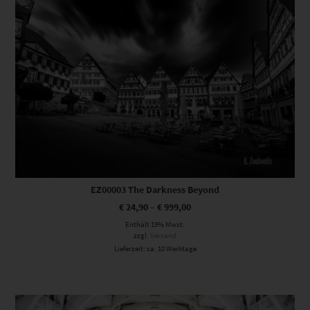
EZ00003 The Darkness Beyond
€
24,90
–
€
999,00
Enthält 19% Mwst.
zzgl.
Versand
Lieferzeit: ca. 10 Werktage
Dieses Produkt weist mehrere Varianten auf. Die Optionen können auf der Produktseite gewählt werden