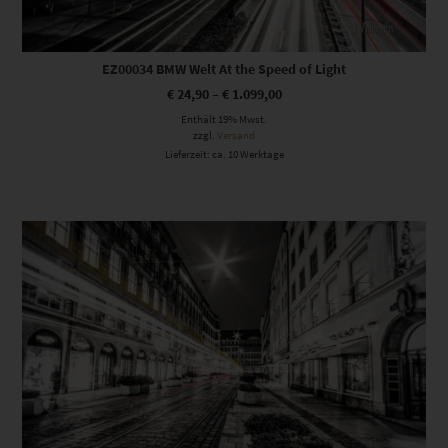
EZ00034 BMW Welt At the Speed of Light
€
24,90
–
€
1.099,00
Enthält 19% Mwst.
zzgl.
Versand
Lieferzeit: ca. 10 Werktage
Dieses Produkt weist mehrere Varianten auf. Die Optionen können auf der Produktseite gewählt werden