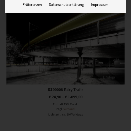
Präferenzen
Datenschutzerklärung
Impressum
Dieses Produkt weist mehrere Varianten auf. Die Optionen können auf der Produktseite gewählt werden
EZ00008 Fairy Trails
€
24,90
–
€
1.099,00
Enthält 19% Mwst.
zzgl.
Versand
Lieferzeit: ca. 10 Werktage