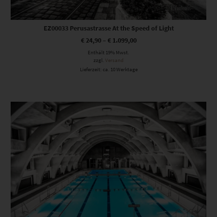
EZ00033 Perusastrasse At the Speed of Light
€
24,90
–
€
1.099,00
Enthält 19% Mwst.
zzgl.
Versand
Lieferzeit: ca. 10 Werktage
Dieses Produkt weist mehrere Varianten auf. Die Optionen können auf der Produktseite gewählt werden