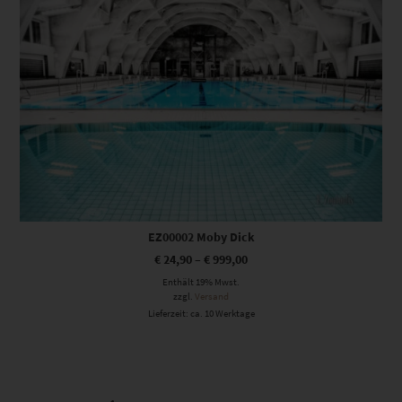
EZ00002 Moby Dick
€
24,90
–
€
999,00
Enthält 19% Mwst.
zzgl.
Versand
Lieferzeit: ca. 10 Werktage