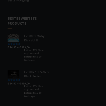
Bestellvorgang
BESTBEWERTETE
PRODUKTE
EZ00001 Moby
Dick Vol II
–
€
24,90
€
999,00
Bewertet mit
5.00
von 5
Enthält 19% Mwst.
zzgl.
Versand
Lieferzeit: ca. 10
Werktage
EZ00077 SLS AMG
Black Series
–
€
24,90
€
999,00
Bewertet mit
5.00
von 5
Enthält 19% Mwst.
zzgl.
Versand
Lieferzeit: ca. 10
Werktage