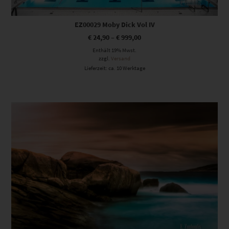
EZ00029 Moby Dick Vol IV
€
24,90
–
€
999,00
Enthält 19% Mwst.
zzgl.
Versand
Lieferzeit: ca. 10 Werktage
Dieses Produkt weist mehrere Varianten auf. Die Optionen können auf der Produktseite gewählt werden