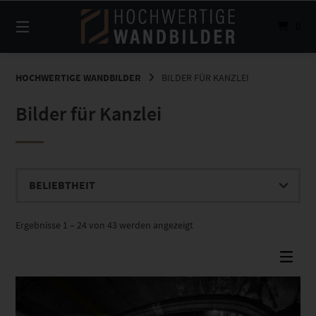
Springe
zum
0
Inhalt
HOCHWERTIGE WANDBILDER
BILDER FÜR KANZLEI
Bilder für Kanzlei
Nach
Ergebnisse 1 – 24 von 43 werden angezeigt
Beliebtheit
sortiert
Dieses Produkt weist mehrere Varianten auf. Die Optionen können auf der Produktseite gewählt werden