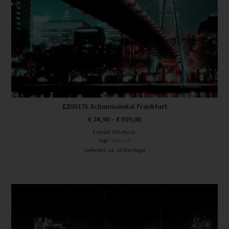
EZ00176 Schaumainkai Frankfurt
€
24,90
–
€
919,00
Enthält 19% Mwst.
zzgl.
Versand
Lieferzeit: ca. 10 Werktage
Dieses Produkt weist mehrere Varianten auf. Die Optionen können auf der Produktseite gewählt werden