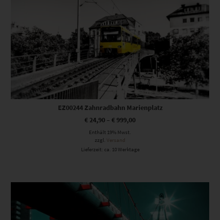
EZ00244 Zahnradbahn Marienplatz
€
24,90
–
€
999,00
Enthält 19% Mwst.
zzgl.
Versand
Lieferzeit: ca. 10 Werktage
Dieses Produkt weist mehrere Varianten auf. Die Optionen können auf der Produktseite gewählt werden