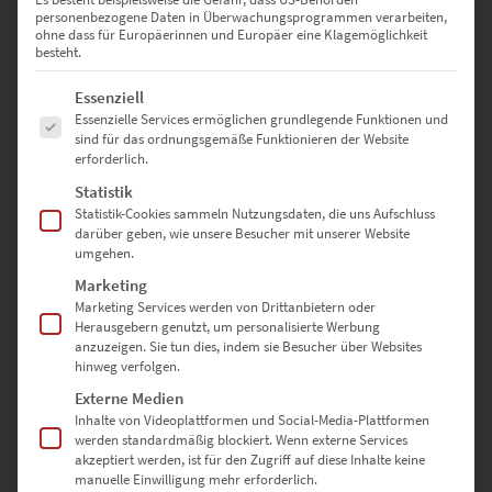
personenbezogene Daten in Überwachungsprogrammen verarbeiten,
€
24,90
–
€
1.099,00
ohne dass für Europäerinnen und Europäer eine Klagemöglichkeit
Enthält 19% Mwst.
besteht.
zzgl.
Versand
Lieferzeit: ca. 10 Werktage
Es folgt eine Liste der Service-Gruppen, für die eine Einwilligung erte
Essenziell
Essenzielle Services ermöglichen grundlegende Funktionen und
sind für das ordnungsgemäße Funktionieren der Website
Dieses Produkt weist mehrere Varianten auf. Die Optionen können auf der Produktseite gewählt werden
erforderlich.
Statistik
Statistik-Cookies sammeln Nutzungsdaten, die uns Aufschluss
darüber geben, wie unsere Besucher mit unserer Website
umgehen.
Marketing
Marketing Services werden von Drittanbietern oder
Herausgebern genutzt, um personalisierte Werbung
anzuzeigen. Sie tun dies, indem sie Besucher über Websites
hinweg verfolgen.
Externe Medien
Inhalte von Videoplattformen und Social-Media-Plattformen
werden standardmäßig blockiert. Wenn externe Services
akzeptiert werden, ist für den Zugriff auf diese Inhalte keine
EZ00964 Ponte Vittorio Emanuele Roma
manuelle Einwilligung mehr erforderlich.