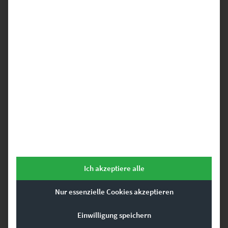
EZ00765 The Lion’s Gate
€
24,90
–
€
1.099,00
Enthält 19% Mwst.
zzgl.
Versand
Lieferzeit: ca. 10 Werktage
Dieses Produkt weist mehrere Varianten auf. Die Optionen können auf der Produktseite gewählt werden
Ich akzeptiere alle
Nur essenzielle Cookies akzeptieren
Einwilligung speichern