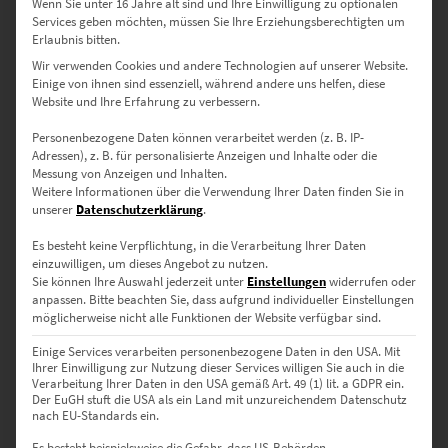
Wenn Sie unter 16 Jahre alt sind und Ihre Einwilligung zu optionalen
EZ00974 Hamburg Panorama 360
Services geben möchten, müssen Sie Ihre Erziehungsberechtigten um
€
49,00
–
€
689,00
Erlaubnis bitten.
Enthält 19% Mwst.
Wir verwenden Cookies und andere Technologien auf unserer Website.
zzgl.
Versand
Einige von ihnen sind essenziell, während andere uns helfen, diese
Lieferzeit: ca. 10 Werktage
Website und Ihre Erfahrung zu verbessern.
Personenbezogene Daten können verarbeitet werden (z. B. IP-
Dieses Produkt weist mehrere Varianten auf. Die Optionen können auf der Produktseite gewählt werden
Adressen), z. B. für personalisierte Anzeigen und Inhalte oder die
Messung von Anzeigen und Inhalten.
Weitere Informationen über die Verwendung Ihrer Daten finden Sie in
unserer
Datenschutzerklärung
.
Es besteht keine Verpflichtung, in die Verarbeitung Ihrer Daten
einzuwilligen, um dieses Angebot zu nutzen.
Sie können Ihre Auswahl jederzeit unter
Einstellungen
widerrufen oder
anpassen.
Bitte beachten Sie, dass aufgrund individueller Einstellungen
möglicherweise nicht alle Funktionen der Website verfügbar sind.
Einige Services verarbeiten personenbezogene Daten in den USA. Mit
Ihrer Einwilligung zur Nutzung dieser Services willigen Sie auch in die
Verarbeitung Ihrer Daten in den USA gemäß Art. 49 (1) lit. a GDPR ein.
Der EuGH stuft die USA als ein Land mit unzureichendem Datenschutz
nach EU-Standards ein.
EZ00973 Brooksbrücke Hamburg At the Speed of Light
Es besteht beispielsweise die Gefahr, dass US-Behörden