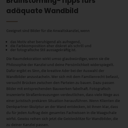
Brainstorming-Tipps fürs
adäquate Wandbild
Geeignet sind Bilder für die Anwaltskanzlei, wenn
das Motiv eher beruhigend als aufregend,
die Farbkomposition eher diskret als schrill und
der fotografische Stil aussagekräftig ist.
Die Raumdekoration wirkt umso glaubwürdiger, wenn sie die
Philosophie der Kanzlei und deine Persönlichkeit widerspiegelt.
Dafür ergibt es Sinn, die kreative Ader bei der Auswahl der
Wandbilder anzustacheln. Wer sich mit dem Familienrecht befasst,
versucht Brücken zwischen den Parteien zu bauen. Dazu passen
Bilder mit entsprechenden Bauwerken fabelhaft. Fotografisch
inszenierte Straßenkreuzungen verdeutlichen, dass viele Wege aus
einer juristisch prekären Situation herausführen. Wenn Klienten die
Denkpartner-Skulptur an der Wand entdecken, ist ihnen klar, dass
du für jeden Auftrag dein gesamtes Fachwissen in die Waagschale
wirfst. Gewiss reihen sich jetzt die Geistesblitze für Wandbilder, die
zu deiner Kanzlei passen.