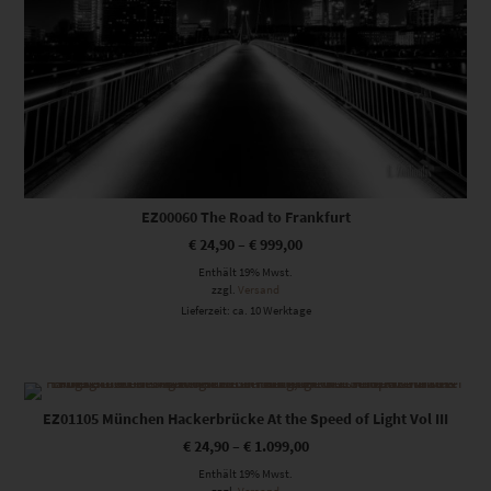
EZ00060 The Road to Frankfurt
€
24,90
–
€
999,00
Enthält 19% Mwst.
zzgl.
Versand
Lieferzeit: ca. 10 Werktage
Dieses Produkt weist mehrere Varianten auf. Die Optionen können auf der Produktseite gewählt werden
EZ01105 München Hackerbrücke At the Speed of Light Vol III
€
24,90
–
€
1.099,00
Enthält 19% Mwst.