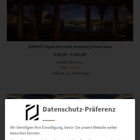
EZ00975 Speicherstadt Hamburg Panorama
€
49,00
–
€
689,00
Enthält 19% Mwst.
zzgl.
Versand
Lieferzeit: ca. 10 Werktage
Dieses Produkt weist mehrere Varianten auf. Die Optionen können auf der Produktseite gewählt werden
Datenschutz-Präferenz
Wir benötigen Ihre Einwilligung, bevor Sie unsere Website weiter
besuchen können.