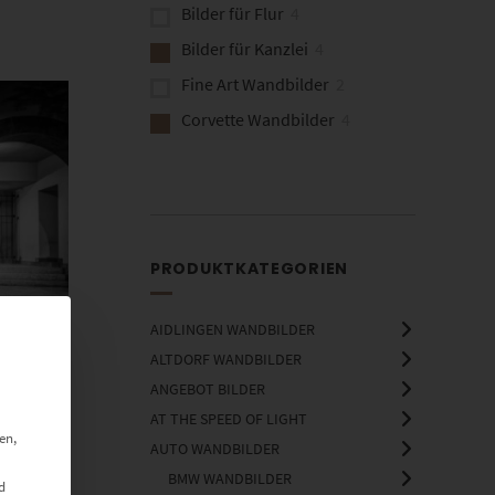
Bilder für Flur
4
Bilder für Kanzlei
4
Fine Art Wandbilder
2
Corvette Wandbilder
4
PRODUKTKATEGORIEN
AIDLINGEN WANDBILDER
ALTDORF WANDBILDER
ANGEBOT BILDER
AT THE SPEED OF LIGHT
en,
AUTO WANDBILDER
BMW WANDBILDER
d