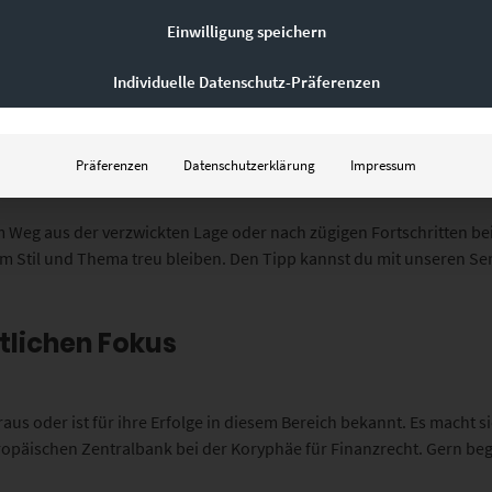
Einwilligung speichern
er Botschaft
Individuelle Datenschutz-Präferenzen
 der Kanzlei aufzuhängen. Klassische Schnappschüsse von Sehenswü
kunst übertroffen. Zurückhaltende Grautöne prägen unsere
Chroma
Präferenzen
Datenschutzerklärung
Impressum
ntegrieren eine Dynamik, die Hoffnung schürt.
m Weg aus der verzwickten Lage oder nach zügigen Fortschritten bei
em Stil und Thema treu bleiben. Den Tipp kannst du mit unseren Ser
lichen Fokus
raus oder ist für ihre Erfolge in diesem Bereich bekannt. Es macht
opäischen Zentralbank bei der Koryphäe für Finanzrecht. Gern beg