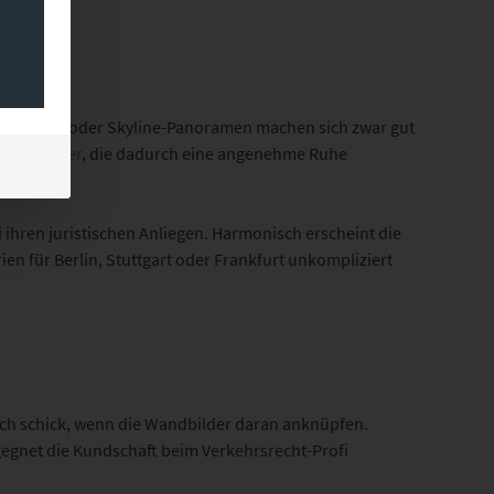
rdigkeiten oder Skyline-Panoramen machen sich zwar gut
key-Bilder
, die dadurch eine angenehme Ruhe
 ihren juristischen Anliegen. Harmonisch erscheint die
ien für Berlin, Stuttgart oder Frankfurt unkompliziert
 sich schick, wenn die Wandbilder daran anknüpfen.
egnet die Kundschaft beim Verkehrsrecht-Profi