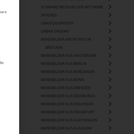
SCHWARZ WEISS BILDER MIT FARBE
sere
SPHERES
UNKATEGORISIERT
URBAN DREAMS
WANDBILDER ARCHITEKTUR
BRÜCKEN
WANDBILDER AUS AMSTERDAM
g
lte
WANDBILDER AUS BERLIN
WANDBILDER AUS BÖBLINGEN
WANDBILDER AUS BONN
WANDBILDER AUS DRESDEN
WANDBILDER AUS EDINBURGH
WANDBILDER AUS ESSLINGEN
WANDBILDER AUS FRANKFURT
WANDBILDER AUS GÄRTRINGEN
WANDBILDER AUS GLASGOW