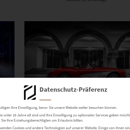
Dieses Produkt weist mehrere Varianten auf. Die Optionen können auf der Produktseite gewählt werden
Datenschutz-Präferenz
ötigen Ihre Einwilligung, bevor Sie unsere Website weiter besuchen können.
EZ00844 Corvette C1 at Rathaus Böblingen
e unter 16 Jahre alt sind und Ihre Einwilligung zu optionalen Services geben möcht
€
24,90
–
€
999,00
Sie Ihre Erziehungsberechtigten um Erlaubnis bitten.
Enthält 19% Mwst.
wenden Cookies und andere Technologien auf unserer Website. Einige von ihnen sin