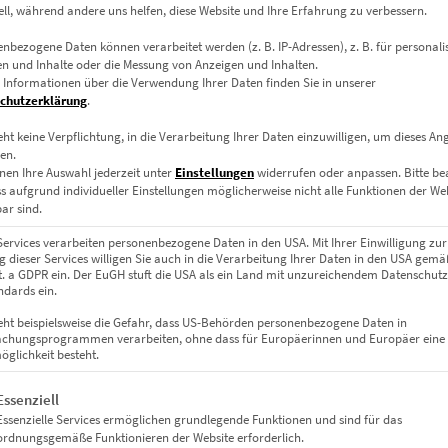
zzgl.
Versand
ell, während andere uns helfen, diese Website und Ihre Erfahrung zu verbessern.
Lieferzeit: ca. 10 Werktage
nbezogene Daten können verarbeitet werden (z. B. IP-Adressen), z. B. für personalis
n und Inhalte oder die Messung von Anzeigen und Inhalten.
 Informationen über die Verwendung Ihrer Daten finden Sie in unserer
chutzerklärung
.
eht keine Verpflichtung, in die Verarbeitung Ihrer Daten einzuwilligen, um dieses An
en.
nen Ihre Auswahl jederzeit unter
Einstellungen
widerrufen oder anpassen.
Bitte b
ss aufgrund individueller Einstellungen möglicherweise nicht alle Funktionen der We
ar sind.
Services verarbeiten personenbezogene Daten in den USA. Mit Ihrer Einwilligung zur
 dieser Services willigen Sie auch in die Verarbeitung Ihrer Daten in den USA gemäß
lit. a GDPR ein. Der EuGH stuft die USA als ein Land mit unzureichendem Datenschut
dards ein.
eht beispielsweise die Gefahr, dass US-Behörden personenbezogene Daten in
chungsprogrammen verarbeiten, ohne dass für Europäerinnen und Europäer eine
glichkeit besteht.
gt eine Liste der Service-Gruppen, für die eine Einwilligung erteil
Essenziell
Essenzielle Services ermöglichen grundlegende Funktionen und sind für das
ordnungsgemäße Funktionieren der Website erforderlich.