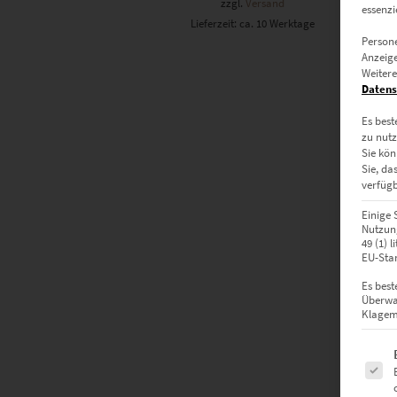
zzgl.
Versand
essenzi
Lieferzeit: ca. 10 Werktage
Persone
Anzeige
Weitere
Datens
Es best
zu nutz
Sie kön
Sie, da
verfügb
Einige 
Nutzung
49 (1) 
EU-Stan
Es best
Überwa
Klagemö
Es fol