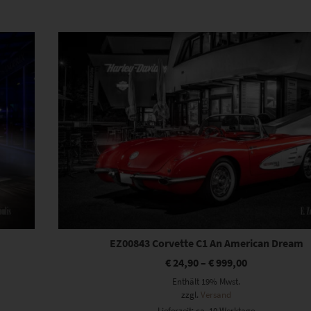
Dieses Produkt weist mehrere Varianten auf. Die Optionen können auf der Produktseite gewählt werden
EZ00843 Corvette C1 An American Dream
€
24,90
–
€
999,00
Enthält 19% Mwst.
zzgl.
Versand
Lieferzeit: ca. 10 Werktage