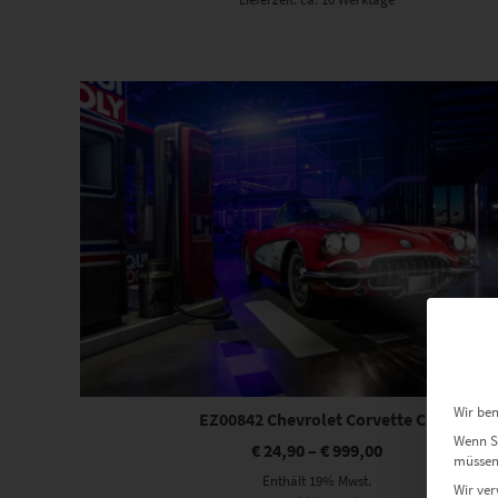
Dieses Produkt weist mehrere Varianten auf. Die Optionen können auf der Produktseite gewählt werden
Wir ben
EZ00842 Chevrolet Corvette C1
Wenn Si
€
24,90
–
€
999,00
müssen 
Enthält 19% Mwst.
Wir ver