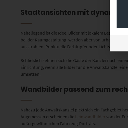
Stadtansichten mit dynamisch
Naheliegend ist die Idee, Bilder mit lokalem Bezug in
bei der Raumgestaltung, werden aber von urbaner Foto
ausstrahlen. Punktuelle Farbtupfer oder Lichtschweife i
Schließlich sehnen sich die Gäste der Kanzlei nach eine
Einrichtung, wenn alle Bilder für die Anwaltskanzlei ein
umsetzen.
Wandbilder passend zum recht
Nahezu jede Anwaltskanzlei pickt sich ein Fachgebiet he
Angemessen erscheinen die
Leinwandbilder
von der Eur
außergewöhnlichen Fahrzeug-Porträts.