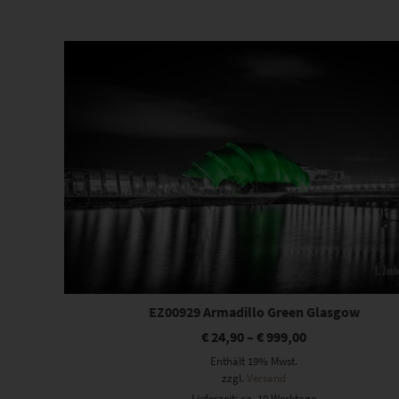
Beliebtheit
sortiert
Dieses Produkt weist mehrere Varianten auf. Die Optionen können auf der Produktseite gewählt werden
EZ00929 Armadillo Green Glasgow
€
24,90
–
€
999,00
Enthält 19% Mwst.
zzgl.
Versand
Lieferzeit: ca. 10 Werktage