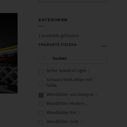
KATEGORIEN
2
produkte gefunden
PRODUKTE FILTERN
At the Speed of Light
1
Schwarz Weiß Bilder mit
2
Farbe
Wandbilder aus Glasgow
2
Wandbilder Modern
2
Wandbilder Rot
1
Wandbilder Gelb
1