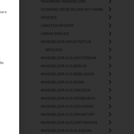
PANORAMA WANDBILDER
SCHWARZ WEISS BILDER MIT FARBE
sere
SPHERES
UNKATEGORISIERT
URBAN DREAMS
WANDBILDER ARCHITEKTUR
BRÜCKEN
g
WANDBILDER AUS AMSTERDAM
lte
WANDBILDER AUS BERLIN
WANDBILDER AUS BÖBLINGEN
WANDBILDER AUS BONN
WANDBILDER AUS DRESDEN
WANDBILDER AUS EDINBURGH
WANDBILDER AUS ESSLINGEN
WANDBILDER AUS FRANKFURT
WANDBILDER AUS GÄRTRINGEN
WANDBILDER AUS GLASGOW