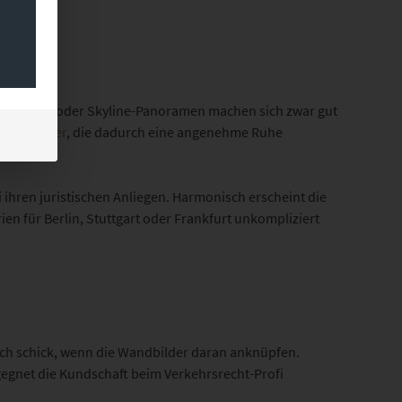
rdigkeiten oder Skyline-Panoramen machen sich zwar gut
key-Bilder
, die dadurch eine angenehme Ruhe
 ihren juristischen Anliegen. Harmonisch erscheint die
ien für Berlin, Stuttgart oder Frankfurt unkompliziert
 sich schick, wenn die Wandbilder daran anknüpfen.
egnet die Kundschaft beim Verkehrsrecht-Profi