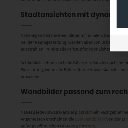
Stadtansichten mit dynamisch
Naheliegend ist die Idee, Bilder mit lokalem Bezug in
bei der Raumgestaltung, werden aber von urbaner Foto
ausstrahlen. Punktuelle Farbtupfer oder Lichtschweife i
Schließlich sehnen sich die Gäste der Kanzlei nach eine
Einrichtung, wenn alle Bilder für die Anwaltskanzlei ein
umsetzen.
Wandbilder passend zum recht
Nahezu jede Anwaltskanzlei pickt sich ein Fachgebiet he
Angemessen erscheinen die
Leinwandbilder
von der Eur
außergewöhnlichen Fahrzeug-Porträts.