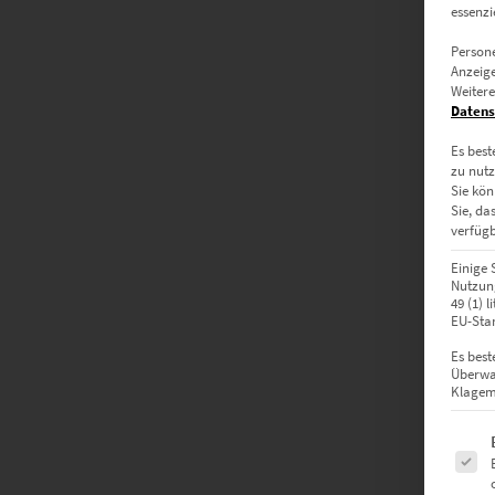
essenzi
Persone
Anzeige
Weitere
Datens
Es best
zu nutz
Sie kön
Sie, da
verfügb
Einige 
Nutzung
49 (1) 
EU-Stan
Es best
Überwa
Klagemö
Es fol