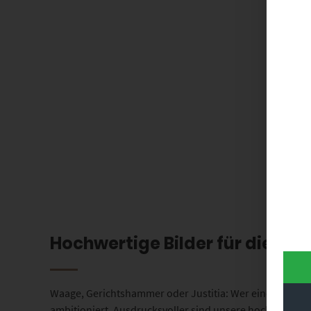
Hochwertige Bilder für die Kan
Waage, Gerichtshammer oder Justitia: Wer eine Kanzlei b
ambitioniert. Ausdrucksvoller sind unsere hochwertige