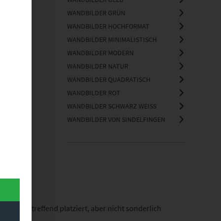
WANDBILDER GRÜN
WANDBILDER HOCHFORMAT
WANDBILDER MINIMALISTISCH
WANDBILDER MODERN
WANDBILDER NATUR
WANDBILDER QUADRATISCH
WANDBILDER ROT
WANDBILDER SCHWARZ WEISS
WANDBILDER VON SINDELFINGEN
 wirken treffend platziert, aber nicht sonderlich
st.