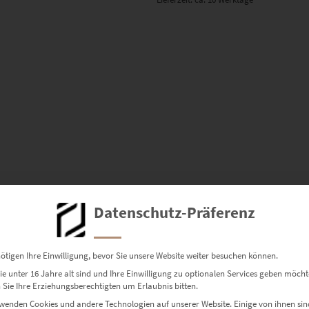
Datenschutz-Präferenz
ötigen Ihre Einwilligung, bevor Sie unsere Website weiter besuchen können.
e unter 16 Jahre alt sind und Ihre Einwilligung zu optionalen Services geben möcht
Sie Ihre Erziehungsberechtigten um Erlaubnis bitten.
wenden Cookies und andere Technologien auf unserer Website. Einige von ihnen sin