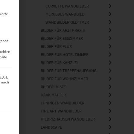
CORVETTE WANDBILDER
ierte
MERCEDES WANDBILD
WANDBILDER OLDTIMER
BILDER FÜR ARZTPRAXIS
BILDER FÜR ESSZIMMER
gebot
BILDER FÜR FLUR
eachten
BILDER FÜR HOTELZIMMER
bsite
BILDER FÜR KANZLEI
BILDER FÜR TREPPENAUFGANG
 Art.
BILDER FÜR WOHNZIMMER
z nach
BILDER IM SET
DARK MATTER
EHNINGEN WANDBILDER
FINE ART WANDBILDER
t werden kann. Die erste Service-Gruppe ist essenziell und kann nich
HILDRIZHAUSEN WANDBILDER
LANDSCAPE