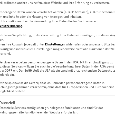
ell, während andere uns helfen, diese Website und Ihre Erfahrung zu verbessern.
nbezogene Daten können verarbeitet werden (z. B. IP-Adressen), z. B. für personalis
n und Inhalte oder die Messung von Anzeigen und Inhalten.
 Informationen über die Verwendung Ihrer Daten finden Sie in unserer
chutzerklärung
.
eht keine Verpflichtung, in die Verarbeitung Ihrer Daten einzuwilligen, um dieses An
en.
nen Ihre Auswahl jederzeit unter
Einstellungen
widerrufen oder anpassen.
Bitte b
ss aufgrund individueller Einstellungen möglicherweise nicht alle Funktionen der We
ar sind.
Services verarbeiten personenbezogene Daten in den USA. Mit Ihrer Einwilligung zur
 dieser Services willigen Sie auch in die Verarbeitung Ihrer Daten in den USA gemäß
lit. a GDPR ein. Der EuGH stuft die USA als ein Land mit unzureichendem Datenschut
dards ein.
eht beispielsweise die Gefahr, dass US-Behörden personenbezogene Daten in
chungsprogrammen verarbeiten, ohne dass für Europäerinnen und Europäer eine
glichkeit besteht.
gt eine Liste der Service-Gruppen, für die eine Einwilligung erteil
Essenziell
Essenzielle Services ermöglichen grundlegende Funktionen und sind für das
ordnungsgemäße Funktionieren der Website erforderlich.