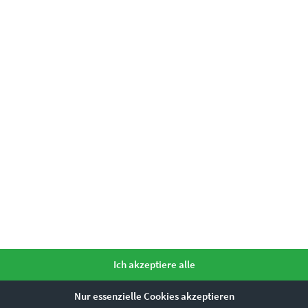
zlei
Ich akzeptiere alle
esucht, begegnet ähnlichen Dekorationsideen. Die beliebten Motive
Nur essenzielle Cookies akzeptieren
n Wandbilder, wenn du die Anwaltskanzlei modern gestalten möchte