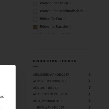
Wandbilder Grün
1
Wandbilder Minimalistisch
1
Bilder für Flur
2
Bilder für Kanzlei
2
Fine Art Wandbilder
2
Wandbilder Architektur
1
Brücken
1
PRODUKTKATEGORIEN
AIDLINGEN WANDBILDER
ALTDORF WANDBILDER
ANGEBOT BILDER
AT THE SPEED OF LIGHT
en,
AUTO WANDBILDER
d
BMW WANDBILDER