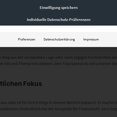
Einwilligung speichern
er Botschaft
Individuelle Datenschutz-Präferenzen
 der Kanzlei aufzuhängen. Klassische Schnappschüsse von Sehenswü
kunst übertroffen. Zurückhaltende Grautöne prägen unsere
Chroma
Präferenzen
Datenschutzerklärung
Impressum
ntegrieren eine Dynamik, die Hoffnung schürt.
m Weg aus der verzwickten Lage oder nach zügigen Fortschritten bei
em Stil und Thema treu bleiben. Den Tipp kannst du mit unseren Ser
lichen Fokus
raus oder ist für ihre Erfolge in diesem Bereich bekannt. Es macht
opäischen Zentralbank bei der Koryphäe für Finanzrecht. Gern beg