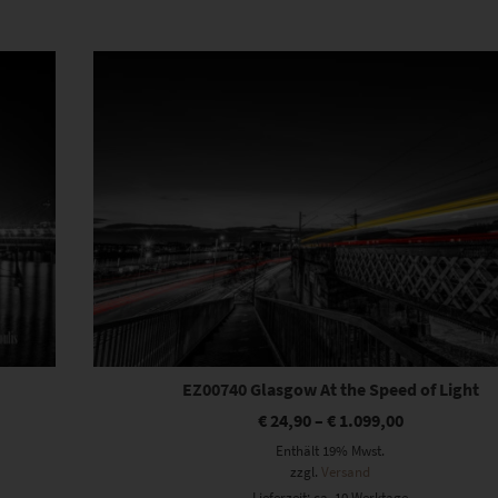
Dieses Produkt weist mehrere Varianten auf. Die Optionen können auf der Produktseite gewählt werden
EZ00740 Glasgow At the Speed of Light
€
24,90
–
€
1.099,00
Enthält 19% Mwst.
zzgl.
Versand
Lieferzeit: ca. 10 Werktage