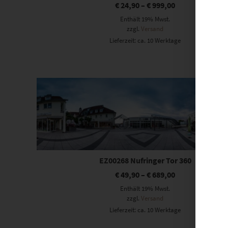
€
24,90
–
€
999,00
Enthält 19% Mwst.
zzgl.
Versand
Lieferzeit: ca. 10 Werktage
Dieses Produkt weist mehrere Varianten auf. Die Optionen können auf der Produktseite gewählt werden
EZ00268 Nufringer Tor 360
€
49,90
–
€
689,00
Enthält 19% Mwst.
zzgl.
Versand
Lieferzeit: ca. 10 Werktage