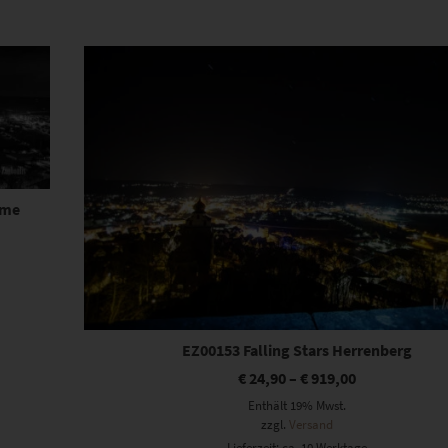
Dieses Produkt weist mehrere Varianten auf. Die Optionen können auf der Produktseite gewählt werden
ome
EZ00153 Falling Stars Herrenberg
€
24,90
–
€
919,00
Enthält 19% Mwst.
zzgl.
Versand
Lieferzeit: ca. 10 Werktage