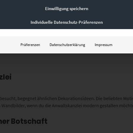
Einwilligung speichern
Individuelle Datenschutz-Präferenzen
Präferenzen
Datenschutzerklärung
Impressum
zlei
esucht, begegnet ähnlichen Dekorationsideen. Die beliebten Motive
n Wandbilder, wenn du die Anwaltskanzlei modern gestalten möchte
er Botschaft