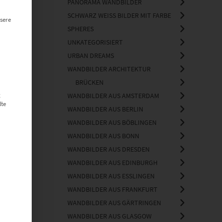
PANORAMA WANDBILDER
SCHWARZ WEISS BILDER MIT FARBE
sere
SPHERES
UNKATEGORISIERT
URBAN DREAMS
WANDBILDER ARCHITEKTUR
BRÜCKEN
g
WANDBILDER AUS AMSTERDAM
lte
WANDBILDER AUS BERLIN
WANDBILDER AUS BÖBLINGEN
WANDBILDER AUS BONN
WANDBILDER AUS DRESDEN
WANDBILDER AUS EDINBURGH
WANDBILDER AUS ESSLINGEN
WANDBILDER AUS FRANKFURT
WANDBILDER AUS GÄRTRINGEN
WANDBILDER AUS GLASGOW