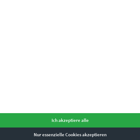
EZ00265 The Path to Herrenberg
€
24,90
–
€
1.099,00
Enthält 19% Mwst.
zzgl.
Versand
Lieferzeit: ca. 10 Werktage
Ich akzeptiere alle
Nur essenzielle Cookies akzeptieren