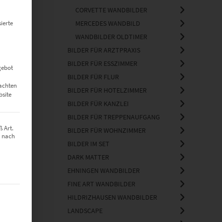
CORVETTE WANDBILDER
ierte
MERCEDES WANDBILD
WANDBILDER OLDTIMER
BILDER FÜR ARZTPRAXIS
BILDER FÜR ESSZIMMER
gebot
BILDER FÜR FLUR
eachten
BILDER FÜR HOTELZIMMER
bsite
BILDER FÜR KANZLEI
BILDER FÜR TREPPENAUFGANG
 Art.
BILDER FÜR WOHNZIMMER
z nach
BILDER IM SET
DARK MATTER
EHNINGEN WANDBILDER
FINE ART WANDBILDER
t werden kann. Die erste Service-Gruppe ist essenziell und kann nich
HILDRIZHAUSEN WANDBILDER
LANDSCAPE