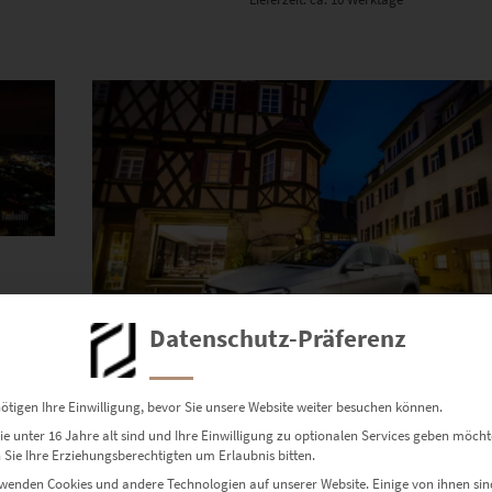
Dieses Produkt weist mehrere Varianten auf. Die Optionen können auf der Produktseite gewählt werden
Datenschutz-Präferenz
ötigen Ihre Einwilligung, bevor Sie unsere Website weiter besuchen können.
EZ00406 GLE Coupè in Herrenberg
e unter 16 Jahre alt sind und Ihre Einwilligung zu optionalen Services geben möcht
€
24,90
–
€
999,00
Sie Ihre Erziehungsberechtigten um Erlaubnis bitten.
Enthält 19% Mwst.
wenden Cookies und andere Technologien auf unserer Website. Einige von ihnen sin