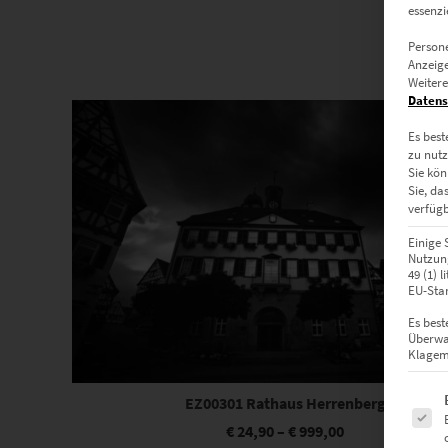
essenzi
Persone
Anzeige
Weitere
Dieses Produkt weist mehrere Varianten auf. Die Optionen können auf der Produktseite gewählt werden
Datens
Es best
zu nutz
Sie kön
Sie, da
verfügb
Einige 
Nutzung
49 (1) 
EU-Stan
Es best
Überwa
Klagemö
Es fol
EZ00301 Rathaus Herrenberg
€
24,90
–
€
999,00