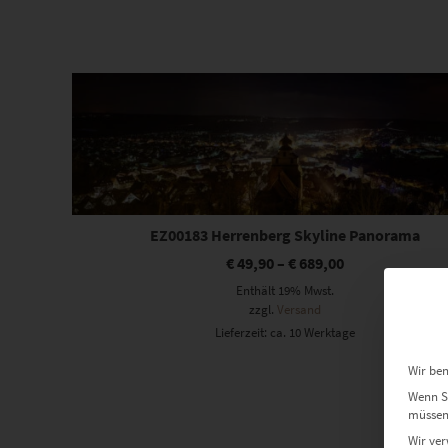
Dieses Produkt weist mehrere Varianten auf. Die Optionen können auf der Produktseite gewählt werden
EZ00183 Herrenberg Skyline Panorama
€
49,90
–
€
689,00
Enthält 19% Mwst.
zzgl.
Versand
Lieferzeit: ca. 10 Werktage
Wir ben
Wenn Si
müssen 
Wir ver