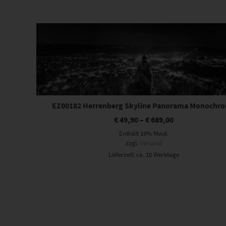
Beliebtheit
sortiert
Dieses Produkt weist mehrere Varianten auf. Die Optionen können auf der Produktseite gewählt werden
EZ00182 Herrenberg Skyline Panorama Monochr
€
49,90
–
€
689,00
Enthält 19% Mwst.
zzgl.
Versand
Lieferzeit: ca. 10 Werktage