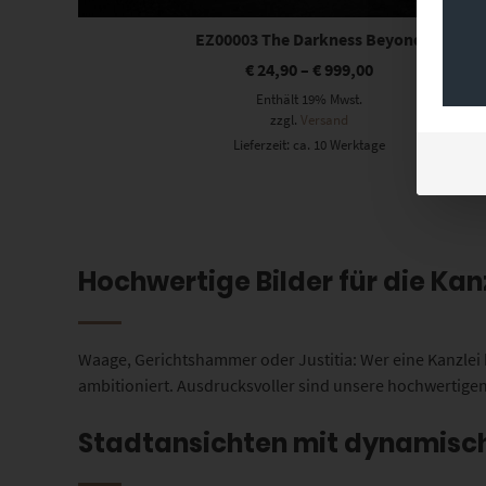
EZ00003 The Darkness Beyond
€
24,90
–
€
999,00
Enthält 19% Mwst.
zzgl.
Versand
Lieferzeit: ca. 10 Werktage
Hochwertige Bilder für die Kan
Waage, Gerichtshammer oder Justitia: Wer eine Kanzlei b
ambitioniert. Ausdrucksvoller sind unsere hochwertige
Stadtansichten mit dynamisch