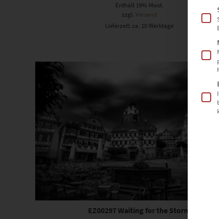
Enthält 19% Mwst.
zzgl.
Versand
Lieferzeit: ca. 10 Werktage
Dieses Produkt weist mehrere Varianten auf. Die Optionen können auf der Produktseite gewählt werden
EZ00297 Waiting for the Storm