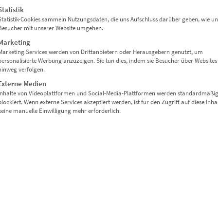
Enthält 19% Mwst.
Statistik
zzgl.
Versand
Statistik-Cookies sammeln Nutzungsdaten, die uns Aufschluss darüber geben, wie un
Lieferzeit: ca. 10 Werktage
Besucher mit unserer Website umgehen.
Marketing
Marketing Services werden von Drittanbietern oder Herausgebern genutzt, um
Dieses Produkt weist mehrere Varianten auf. Die Optionen können auf der Produktseite gewählt werden
personalisierte Werbung anzuzeigen. Sie tun dies, indem sie Besucher über Websites
hinweg verfolgen.
Externe Medien
Inhalte von Videoplattformen und Social-Media-Plattformen werden standardmäßi
blockiert. Wenn externe Services akzeptiert werden, ist für den Zugriff auf diese Inha
keine manuelle Einwilligung mehr erforderlich.
EZ00269 Herrenberg Marktplatz Panorama
€
24,90
–
€
569,00
Enthält 19% Mwst.
zzgl.
Versand
Lieferzeit: ca. 10 Werktage