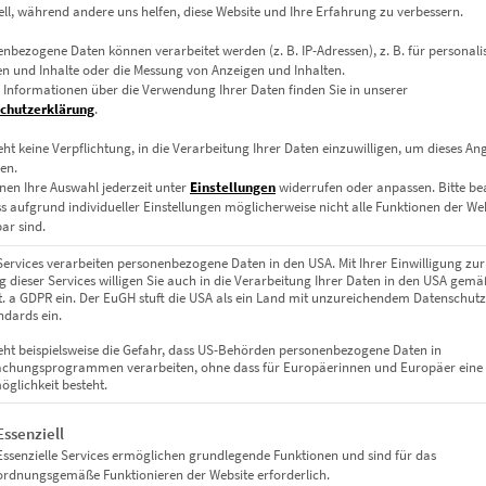
zzgl.
Versand
ell, während andere uns helfen, diese Website und Ihre Erfahrung zu verbessern.
Lieferzeit: ca. 10 Werktage
nbezogene Daten können verarbeitet werden (z. B. IP-Adressen), z. B. für personalis
n und Inhalte oder die Messung von Anzeigen und Inhalten.
 Informationen über die Verwendung Ihrer Daten finden Sie in unserer
Dieses Produkt weist mehrere Varianten auf. Die Optionen können auf der Produktseite gewählt werden
chutzerklärung
.
eht keine Verpflichtung, in die Verarbeitung Ihrer Daten einzuwilligen, um dieses An
en.
nen Ihre Auswahl jederzeit unter
Einstellungen
widerrufen oder anpassen.
Bitte b
ss aufgrund individueller Einstellungen möglicherweise nicht alle Funktionen der We
ar sind.
Services verarbeiten personenbezogene Daten in den USA. Mit Ihrer Einwilligung zur
 dieser Services willigen Sie auch in die Verarbeitung Ihrer Daten in den USA gemäß
lit. a GDPR ein. Der EuGH stuft die USA als ein Land mit unzureichendem Datenschut
dards ein.
eht beispielsweise die Gefahr, dass US-Behörden personenbezogene Daten in
chungsprogrammen verarbeiten, ohne dass für Europäerinnen und Europäer eine
glichkeit besteht.
gt eine Liste der Service-Gruppen, für die eine Einwilligung erteil
Essenziell
EZ00298 Stairway to Heaven
Essenzielle Services ermöglichen grundlegende Funktionen und sind für das
€
24,90
–
€
999,00
ordnungsgemäße Funktionieren der Website erforderlich.