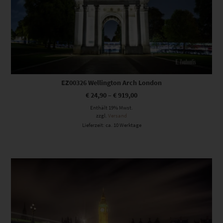
EZ00326 Wellington Arch London
€
24,90
–
€
919,00
Enthält 19% Mwst.
zzgl.
Versand
Lieferzeit: ca. 10 Werktage
Dieses Produkt weist mehrere Varianten auf. Die Optionen können auf der Produktseite gewählt werden