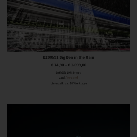
EZ00591 Big Ben in the Rain
€
24,90
–
€
1.099,00
Enthält 19% Mwst.
zzgl.
Versand
Lieferzeit: ca. 10 Werktage
Dieses Produkt weist mehrere Varianten auf. Die Optionen können auf der Produktseite gewählt werden