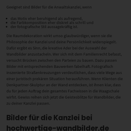
Geeignet sind Bilder für die Anwaltskanzlei, wenn
das Motiv eher beruhigend als aufregend,
die Farbkomposition eher diskret als schrill und
der fotografische Stil aussagekräftig ist.
Die Raumdekoration wirkt umso glaubwürdiger, wenn sie die
Philosophie der Kanzlei und deine Persönlichkeit widerspiegelt.
Dafür ergibt es Sinn, die kreative Ader bei der Auswahl der
Wandbilder anzustacheln. Wer sich mit dem Familienrecht befasst,
versucht Brücken zwischen den Parteien zu bauen. Dazu passen
Bilder mit entsprechenden Bauwerken fabelhaft. Fotografisch
inszenierte Straßenkreuzungen verdeutlichen, dass viele Wege aus
einer juristisch prekären Situation herausführen. Wenn Klienten die
Denkpartner-Skulptur an der Wand entdecken, ist ihnen klar, dass
du für jeden Auftrag dein gesamtes Fachwissen in die Waagschale
wirfst. Gewiss reihen sich jetzt die Geistesblitze für Wandbilder, die
zu deiner Kanzlei passen.
Bilder für die Kanzlei bei
hochwertige-wandbilder.de