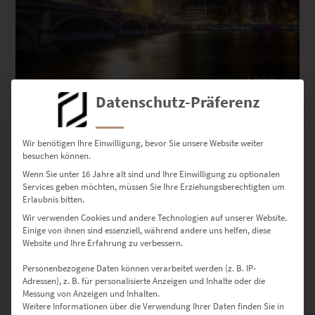
Datenschutz-Präferenz
EZ00238 Measure for Measure
€
24,90
–
€
919,00
Wir benötigen Ihre Einwilligung, bevor Sie unsere Website weiter
Enthält 19% Mwst.
besuchen können.
zzgl.
Versand
Lieferzeit: ca. 10 Werktage
Wenn Sie unter 16 Jahre alt sind und Ihre Einwilligung zu optionalen
Services geben möchten, müssen Sie Ihre Erziehungsberechtigten um
Erlaubnis bitten.
Dieses Produkt weist mehrere Varianten auf. Die Optionen können auf der Produktseite gewählt werden
Wir verwenden Cookies und andere Technologien auf unserer Website.
Einige von ihnen sind essenziell, während andere uns helfen, diese
Website und Ihre Erfahrung zu verbessern.
Personenbezogene Daten können verarbeitet werden (z. B. IP-
Adressen), z. B. für personalisierte Anzeigen und Inhalte oder die
Messung von Anzeigen und Inhalten.
Weitere Informationen über die Verwendung Ihrer Daten finden Sie in