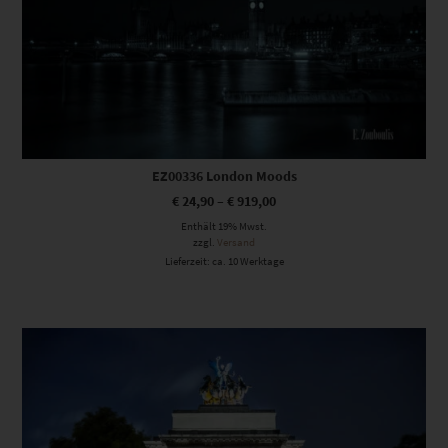
EZ00336 London Moods
€
24,90
–
€
919,00
Enthält 19% Mwst.
zzgl.
Versand
Lieferzeit: ca. 10 Werktage
Dieses Produkt weist mehrere Varianten auf. Die Optionen können auf der Produktseite gewählt werden