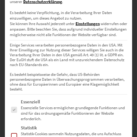
unserer
Datenschutzerklärung
.
Es besteht keine Verpflichtung, in die Verarbeitung Ihrer Daten
einzuwilligen, um dieses Angebot zu nutzen.
Sie können Ihre Auswahl jederzeit unter
Einstellungen
widerrufen oder
anpassen.
Bitte beachten Sie, dass aufgrund individueller Einstellungen
möglicherweise nicht alle Funktionen der Website verfügbar sind.
EZ00180 Tower Bridge London
Einige Services verarbeiten personenbezogene Daten in den USA. Mit
Ihrer Einwilligung zur Nutzung dieser Services willigen Sie auch in die
€
24,90
–
€
919,00
Verarbeitung Ihrer Daten in den USA gemäß Art. 49 (1) lit. a GDPR ein.
Der EuGH stuft die USA als ein Land mit unzureichendem Datenschutz
Enthält 19% Mwst.
nach EU-Standards ein.
zzgl.
Versand
Lieferzeit: ca. 10 Werktage
Es besteht beispielsweise die Gefahr, dass US-Behörden
personenbezogene Daten in Überwachungsprogrammen verarbeiten,
ohne dass für Europäerinnen und Europäer eine Klagemöglichkeit
besteht.
Dieses Produkt weist mehrere Varianten auf. Die Optionen können auf der Produktseite gewählt werden
Es folgt eine Liste der Service-Gruppen, für die eine Einwilligung erte
Essenziell
Essenzielle Services ermöglichen grundlegende Funktionen und
sind für das ordnungsgemäße Funktionieren der Website
erforderlich.
Statistik
Statistik-Cookies sammeln Nutzungsdaten, die uns Aufschluss