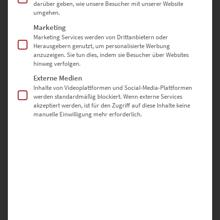
darüber geben, wie unsere Besucher mit unserer Website
umgehen.
Marketing
Marketing Services werden von Drittanbietern oder
Herausgebern genutzt, um personalisierte Werbung
anzuzeigen. Sie tun dies, indem sie Besucher über Websites
hinweg verfolgen.
EZ00101 Tower Bridge Road
Externe Medien
€
24,90
–
€
1.099,00
Inhalte von Videoplattformen und Social-Media-Plattformen
Enthält 19% Mwst.
werden standardmäßig blockiert. Wenn externe Services
zzgl.
Versand
akzeptiert werden, ist für den Zugriff auf diese Inhalte keine
Lieferzeit: ca. 10 Werktage
manuelle Einwilligung mehr erforderlich.
Dieses Produkt weist mehrere Varianten auf. Die Optionen können auf der Produktseite gewählt werden