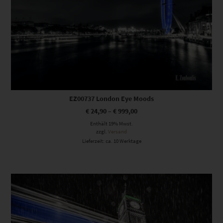
EZ00737 London Eye Moods
€
24,90
–
€
999,00
Enthält 19% Mwst.
zzgl.
Versand
Lieferzeit: ca. 10 Werktage
Dieses Produkt weist mehrere Varianten auf. Die Optionen können auf der Produktseite gewählt werden