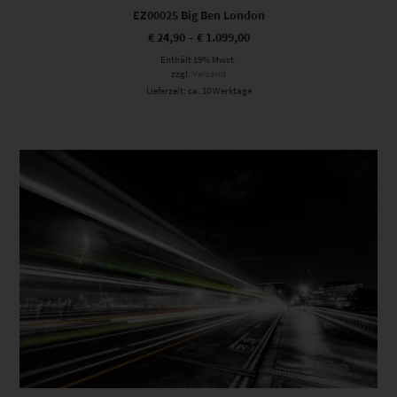
EZ00025 Big Ben London
€
24,90
–
€
1.099,00
Enthält 19% Mwst.
zzgl.
Versand
Lieferzeit: ca. 10 Werktage
Dieses Produkt weist mehrere Varianten auf. Die Optionen können auf der Produktseite gewählt werden