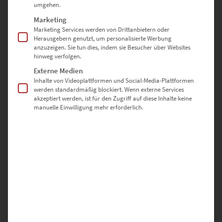
umgehen.
Marketing
Marketing Services werden von Drittanbietern oder
Herausgebern genutzt, um personalisierte Werbung
anzuzeigen. Sie tun dies, indem sie Besucher über Websites
hinweg verfolgen.
Externe Medien
Inhalte von Videoplattformen und Social-Media-Plattformen
werden standardmäßig blockiert. Wenn externe Services
EZ00801 Noah’s Ark Vol III
akzeptiert werden, ist für den Zugriff auf diese Inhalte keine
€
24,90
–
€
999,00
manuelle Einwilligung mehr erforderlich.
Enthält 19% Mwst.
zzgl.
Versand
Lieferzeit: ca. 10 Werktage
Dieses Produkt weist mehrere Varianten auf. Die Optionen können auf der Produktseite gewählt werden