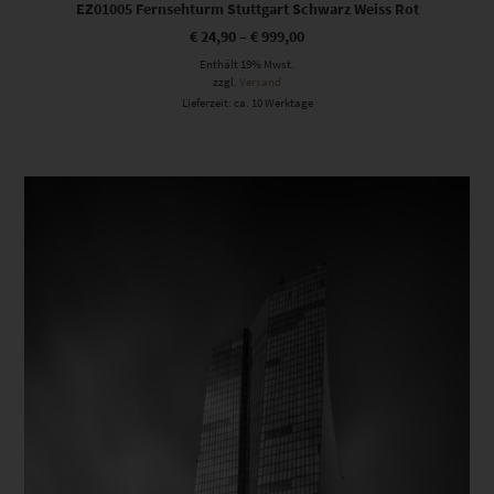
EZ01005 Fernsehturm Stuttgart Schwarz Weiss Rot
€
24,90
–
€
999,00
Enthält 19% Mwst.
zzgl.
Versand
Lieferzeit: ca. 10 Werktage
Dieses Produkt weist mehrere Varianten auf. Die Optionen können auf der Produktseite gewählt werden