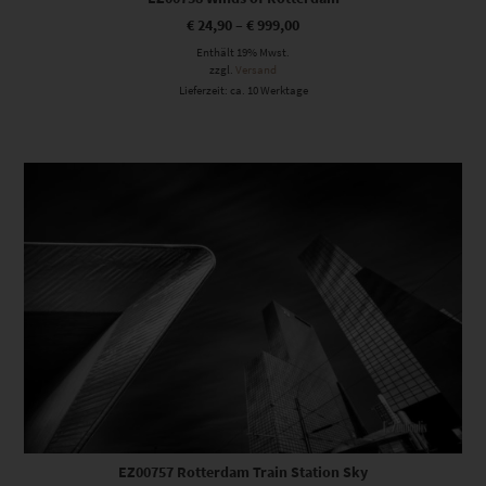
€
24,90
–
€
999,00
Enthält 19% Mwst.
zzgl.
Versand
Lieferzeit: ca. 10 Werktage
Dieses Produkt weist mehrere Varianten auf. Die Optionen können auf der Produktseite gewählt werden
EZ00757 Rotterdam Train Station Sky