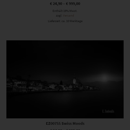
€
24,90
–
€
999,00
Enthält 19% Mwst.
zzgl.
Versand
Lieferzeit: ca. 10 Werktage
Dieses Produkt weist mehrere Varianten auf. Die Optionen können auf der Produktseite gewählt werden
EZ00755 Swiss Moods