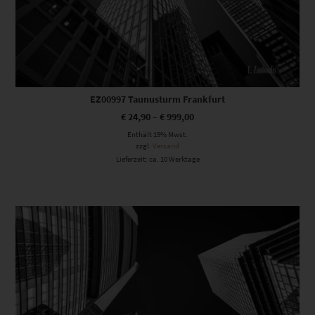
EZ00997 Taunusturm Frankfurt
€
24,90
–
€
999,00
Enthält 19% Mwst.
zzgl.
Versand
Lieferzeit: ca. 10 Werktage
Dieses Produkt weist mehrere Varianten auf. Die Optionen können auf der Produktseite gewählt werden