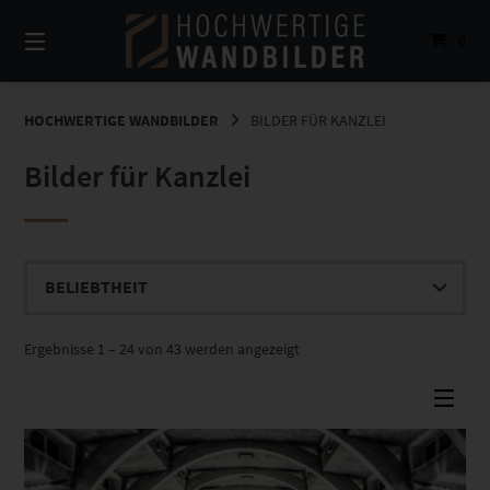
Springe
zum
0
Inhalt
HOCHWERTIGE WANDBILDER
BILDER FÜR KANZLEI
Bilder für Kanzlei
Nach
Ergebnisse 1 – 24 von 43 werden angezeigt
Beliebtheit
sortiert
Dieses Produkt weist mehrere Varianten auf. Die Optionen können auf der Produktseite gewählt werden