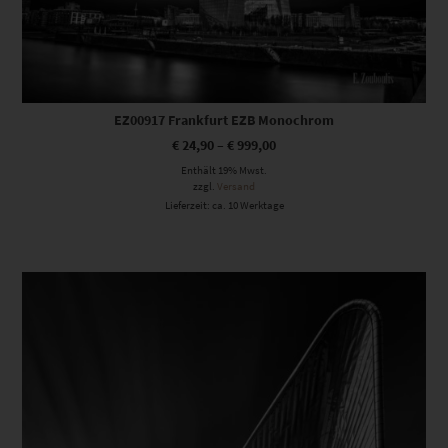
EZ00917 Frankfurt EZB Monochrom
€
24,90
–
€
999,00
Enthält 19% Mwst.
zzgl.
Versand
Lieferzeit: ca. 10 Werktage
Dieses Produkt weist mehrere Varianten auf. Die Optionen können auf der Produktseite gewählt werden