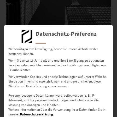
Datenschutz-Präferenz
Wir benötigen Ihre Einwilligung, bevor Sie unsere Website weiter
besuchen können.
EZ01007 Frankfurt 4×4
Wenn Sie unter 16 Jahre alt sind und Ihre Einwilligung zu optionalen
€
24,90
–
€
999,00
Services geben möchten, müssen Sie Ihre Erziehungsberechtigten um
Enthält 19% Mwst.
Erlaubnis bitten.
zzgl.
Versand
Wir verwenden Cookies und andere Technologien auf unserer Website.
Lieferzeit: ca. 10 Werktage
Einige von ihnen sind essenziell, während andere uns helfen, diese
Website und Ihre Erfahrung zu verbessern.
Dieses Produkt weist mehrere Varianten auf. Die Optionen können auf der Produktseite gewählt werden
Personenbezogene Daten können verarbeitet werden (z. B. IP-
Adressen), z. B. für personalisierte Anzeigen und Inhalte oder die
Messung von Anzeigen und Inhalten.
Weitere Informationen über die Verwendung Ihrer Daten finden Sie in
unserer
Datenschutzerklärung
.