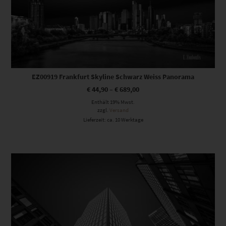
EZ00919 Frankfurt Skyline Schwarz Weiss Panorama
€
44,90
–
€
689,00
Enthält 19% Mwst.
zzgl.
Versand
Lieferzeit: ca. 10 Werktage
Dieses Produkt weist mehrere Varianten auf. Die Optionen können auf der Produktseite gewählt werden