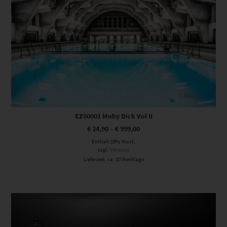
EZ00001 Moby Dick Vol II
€
24,90
–
€
999,00
Enthält 19% Mwst.
zzgl.
Versand
Lieferzeit: ca. 10 Werktage
Dieses Produkt weist mehrere Varianten auf. Die Optionen können auf der Produktseite gewählt werden