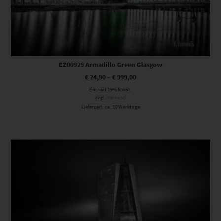
EZ00929 Armadillo Green Glasgow
€
24,90
–
€
999,00
Enthält 19% Mwst.
zzgl.
Versand
Lieferzeit: ca. 10 Werktage
Dieses Produkt weist mehrere Varianten auf. Die Optionen können auf der Produktseite gewählt werden