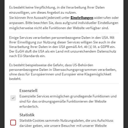
Es besteht keine Verpflichtung, in die Verarbeitung Ihrer Daten
einzuwilligen, um dieses Angebot zu nutzen.
Sie können Ihre Auswahl jederzeit unter
Einstellungen
widerrufen oder
anpassen.
Bitte beachten Sie, dass aufgrund individueller Einstellungen
möglicherweise nicht alle Funktionen der Website verfügbar sind.
Einige Services verarbeiten personenbezogene Daten in den USA. Mit
Ihrer Einwilligung zur Nutzung dieser Services willigen Sie auch in die
Verarbeitung Ihrer Daten in den USA gemäß Art. 49 (1) lit. a GDPR ein.
Der EuGH stuft die USA als ein Land mit unzureichendem Datenschutz
nach EU-Standards ein.
EZ00993 Main Tower Frankfurt Vol II
€
24,90
–
€
999,00
Es besteht beispielsweise die Gefahr, dass US-Behörden
personenbezogene Daten in Überwachungsprogrammen verarbeiten,
Enthält 19% Mwst.
ohne dass für Europäerinnen und Europäer eine Klagemöglichkeit
zzgl.
Versand
besteht.
Lieferzeit: ca. 10 Werktage
Es folgt eine Liste der Service-Gruppen, für die eine Einwilligung erte
Essenziell
Essenzielle Services ermöglichen grundlegende Funktionen und
Dieses Produkt weist mehrere Varianten auf. Die Optionen können auf der Produktseite gewählt werden
sind für das ordnungsgemäße Funktionieren der Website
erforderlich.
Statistik
Statistik-Cookies sammeln Nutzungsdaten, die uns Aufschluss
darüber geben, wie unsere Besucher mit unserer Website