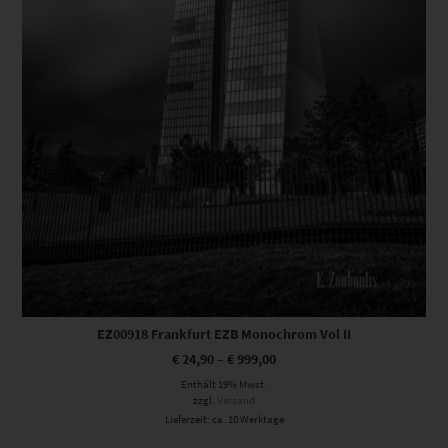
EZ00918 Frankfurt EZB Monochrom Vol II
€
24,90
–
€
999,00
Enthält 19% Mwst.
zzgl.
Versand
Lieferzeit: ca. 10 Werktage