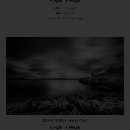
€
24,90
–
€
999,00
Enthält 19% Mwst.
zzgl.
Versand
Lieferzeit: ca. 10 Werktage
Dieses Produkt weist mehrere Varianten auf. Die Optionen können auf der Produktseite gewählt werden
EZ00748 Stornoway Port
€
24,90
–
€
999,00