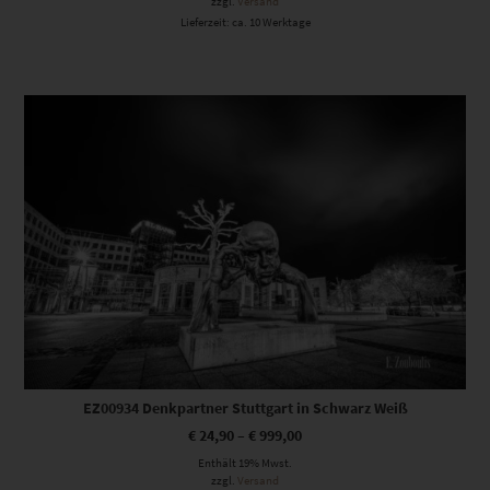
zzgl.
Versand
Lieferzeit: ca. 10 Werktage
Dieses Produkt weist mehrere Varianten auf. Die Optionen können auf der Produktseite gewählt werden
EZ00934 Denkpartner Stuttgart in Schwarz Weiß
€
24,90
–
€
999,00
Enthält 19% Mwst.
zzgl.
Versand