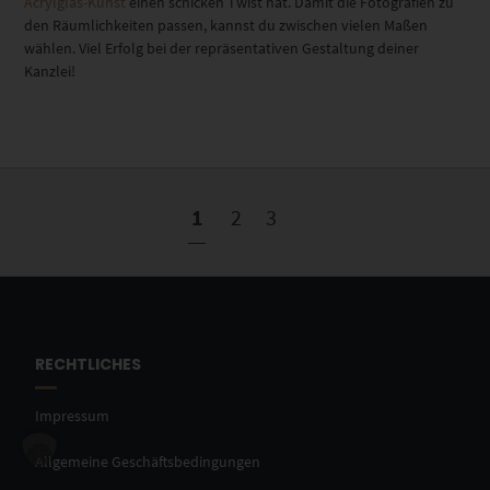
Acrylglas-Kunst
einen schicken Twist hat. Damit die Fotografien zu
den Räumlichkeiten passen, kannst du zwischen vielen Maßen
wählen. Viel Erfolg bei der repräsentativen Gestaltung deiner
Kanzlei!
1
2
3
RECHTLICHES
Impressum
Allgemeine Geschäftsbedingungen