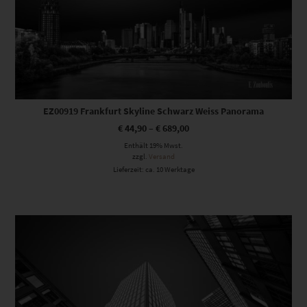
EZ00919 Frankfurt Skyline Schwarz Weiss Panorama
€
44,90
–
€
689,00
Enthält 19% Mwst.
zzgl.
Versand
Lieferzeit: ca. 10 Werktage
Dieses Produkt weist mehrere Varianten auf. Die Optionen können auf der Produktseite gewählt werden