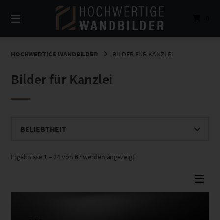
Springe
zum
0
Inhalt
HOCHWERTIGE WANDBILDER
BILDER FÜR KANZLEI
Bilder für Kanzlei
Nach
Ergebnisse 1 – 24 von 67 werden angezeigt
Beliebtheit
sortiert
Dieses Produkt weist mehrere Varianten auf. Die Optionen können auf der Produktseite gewählt werden