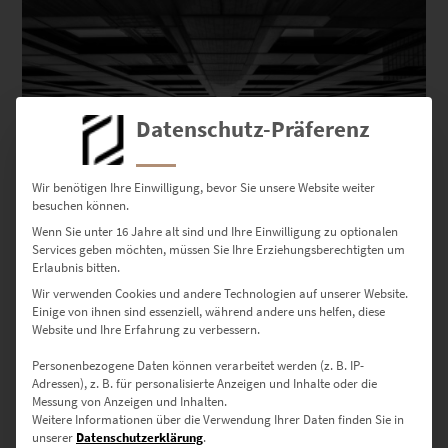
Datenschutz-Präferenz
Wir benötigen Ihre Einwilligung, bevor Sie unsere Website weiter
besuchen können.
Wenn Sie unter 16 Jahre alt sind und Ihre Einwilligung zu optionalen
Services geben möchten, müssen Sie Ihre Erziehungsberechtigten um
Erlaubnis bitten.
EZ00993 Main Tower Frankfurt Vol II
Wir verwenden Cookies und andere Technologien auf unserer Website.
€
24,90
–
€
999,00
Einige von ihnen sind essenziell, während andere uns helfen, diese
Website und Ihre Erfahrung zu verbessern.
Enthält 19% Mwst.
zzgl.
Versand
Personenbezogene Daten können verarbeitet werden (z. B. IP-
Lieferzeit: ca. 10 Werktage
Adressen), z. B. für personalisierte Anzeigen und Inhalte oder die
Messung von Anzeigen und Inhalten.
Weitere Informationen über die Verwendung Ihrer Daten finden Sie in
Dieses Produkt weist mehrere Varianten auf. Die Optionen können auf der Produktseite gewählt werden
unserer
Datenschutzerklärung
.