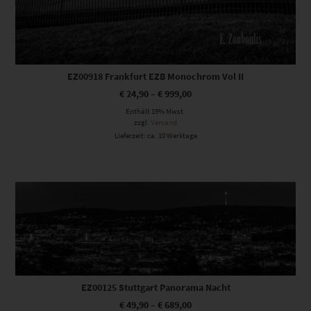
EZ00918 Frankfurt EZB Monochrom Vol II
€
24,90
–
€
999,00
Enthält 19% Mwst.
zzgl.
Versand
Lieferzeit: ca. 10 Werktage
Dieses Produkt weist mehrere Varianten auf. Die Optionen können auf der Produktseite gewählt werden
EZ00125 Stuttgart Panorama Nacht
€
49,90
–
€
689,00