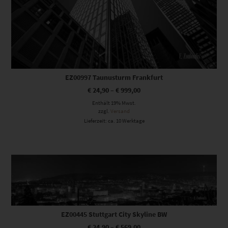
EZ00997 Taunusturm Frankfurt
€
24,90
–
€
999,00
Enthält 19% Mwst.
zzgl.
Versand
Lieferzeit: ca. 10 Werktage
Dieses Produkt weist mehrere Varianten auf. Die Optionen können auf der Produktseite gewählt werden
EZ00445 Stuttgart City Skyline BW
€
24,90
–
€
569,00