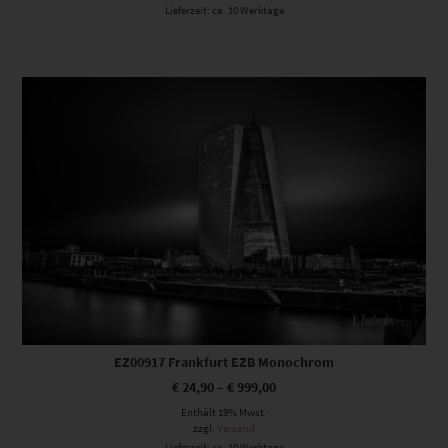
Lieferzeit: ca. 10 Werktage
Dieses Produkt weist mehrere Varianten auf. Die Optionen können auf der Produktseite gewählt werden
EZ00917 Frankfurt EZB Monochrom
€
24,90
–
€
999,00
Enthält 19% Mwst.
zzgl.
Versand
Lieferzeit: ca. 10 Werktage