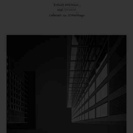
Enthält 19% Mwst.
zzgl.
Versand
Lieferzeit: ca. 10 Werktage
Dieses Produkt weist mehrere Varianten auf. Die Optionen können auf der Produktseite gewählt werden