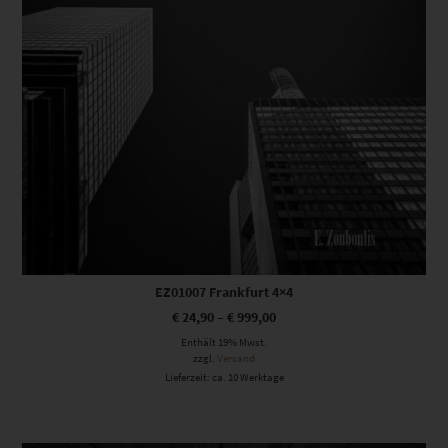
EZ01007 Frankfurt 4×4
€
24,90
–
€
999,00
Enthält 19% Mwst.
zzgl.
Versand
Lieferzeit: ca. 10 Werktage
Dieses Produkt weist mehrere Varianten auf. Die Optionen können auf der Produktseite gewählt werden