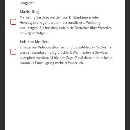
umgehen.
Marketing
Marketing Services werden von Drittanbietern oder
Herausgebern genutzt, um personalisierte Werbung
anzuzeigen. Sie tun dies, indem sie Besucher über Websites
hinweg verfolgen.
Externe Medien
Inhalte von Videoplattformen und Social-Media-Plattformen
werden standardmäßig blockiert. Wenn externe Services
akzeptiert werden, ist für den Zugriff auf diese Inhalte keine
manuelle Einwilligung mehr erforderlich.
EZ00186 Midnight in Aidlingen
€
24,90
–
€
999,00
Enthält 19% Mwst.
zzgl.
Versand
Lieferzeit: ca. 10 Werktage
Dieses Produkt weist mehrere Varianten auf. Die Optionen können auf der Produktseite gewählt werden