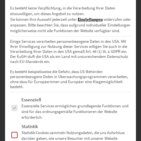
Es besteht keine Verpflichtung, in die Verarbeitung Ihrer Daten
einzuwilligen, um dieses Angebot zu nutzen.
Sie können Ihre Auswahl jederzeit unter
Einstellungen
widerrufen oder
anpassen.
Bitte beachten Sie, dass aufgrund individueller Einstellungen
möglicherweise nicht alle Funktionen der Website verfügbar sind.
Einige Services verarbeiten personenbezogene Daten in den USA. Mit
Ihrer Einwilligung zur Nutzung dieser Services willigen Sie auch in die
Verarbeitung Ihrer Daten in den USA gemäß Art. 49 (1) lit. a GDPR ein.
Der EuGH stuft die USA als ein Land mit unzureichendem Datenschutz
nach EU-Standards ein.
Es besteht beispielsweise die Gefahr, dass US-Behörden
personenbezogene Daten in Überwachungsprogrammen verarbeiten,
ohne dass für Europäerinnen und Europäer eine Klagemöglichkeit
EZ00429 Hall of Change
besteht.
€
24,90
–
€
999,00
Es folgt eine Liste der Service-Gruppen, für die eine Einwilligung erte
Essenziell
Enthält 19% Mwst.
Essenzielle Services ermöglichen grundlegende Funktionen und
zzgl.
Versand
sind für das ordnungsgemäße Funktionieren der Website
Lieferzeit: ca. 10 Werktage
erforderlich.
Statistik
Statistik-Cookies sammeln Nutzungsdaten, die uns Aufschluss
Dieses Produkt weist mehrere Varianten auf. Die Optionen können auf der Produktseite gewählt werden
darüber geben, wie unsere Besucher mit unserer Website