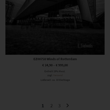
EZ00758 Winds of Rotterdam
€
24,90
–
€
999,00
Enthält 19% Mwst.
zzgl.
Versand
Lieferzeit: ca. 10 Werktage
1
2
3