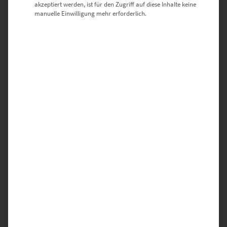
akzeptiert werden, ist für den Zugriff auf diese Inhalte keine
manuelle Einwilligung mehr erforderlich.
EZ00174 Rotterdam 19
€
24,90
–
€
919,00
Enthält 19% Mwst.
zzgl.
Versand
Lieferzeit: ca. 10 Werktage
Dieses Produkt weist mehrere Varianten auf. Die Optionen können auf der Produktseite gewählt werden