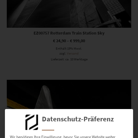
EZ00757 Rotterdam Train Station Sky
€
24,90
–
€
999,00
Enthält 19% Mwst.
zzgl.
Versand
Lieferzeit: ca. 10 Werktage
Dieses Produkt weist mehrere Varianten auf. Die Optionen können auf der Produktseite gewählt werden
Datenschutz-Präferenz
Wir benötigen Ihre Einwilligung, bevor Sie unsere Website weiter