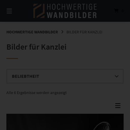
Springe
zum
0
Inhalt
HOCHWERTIGE WANDBILDER
BILDER FÜR KANZLEI
Bilder für Kanzlei
Nach
Alle 6 Ergebnisse werden angezeigt
Beliebtheit
sortiert
Dieses Produkt weist mehrere Varianten auf. Die Optionen können auf der Produktseite gewählt werden