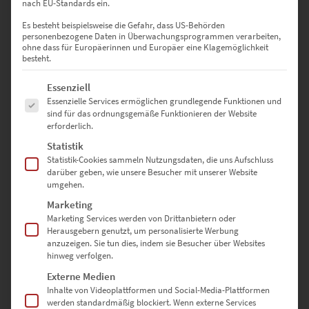
nach EU-Standards ein.
Es besteht beispielsweise die Gefahr, dass US-Behörden
personenbezogene Daten in Überwachungsprogrammen verarbeiten,
ohne dass für Europäerinnen und Europäer eine Klagemöglichkeit
besteht.
EZ00256 Rotterdam Lightning
€
24,90
–
€
1.099,00
Es folgt eine Liste der Service-Gruppen, für die eine Einwilligung erte
Essenziell
Enthält 19% Mwst.
Essenzielle Services ermöglichen grundlegende Funktionen und
zzgl.
Versand
sind für das ordnungsgemäße Funktionieren der Website
Lieferzeit: ca. 10 Werktage
erforderlich.
Statistik
Statistik-Cookies sammeln Nutzungsdaten, die uns Aufschluss
Dieses Produkt weist mehrere Varianten auf. Die Optionen können auf der Produktseite gewählt werden
darüber geben, wie unsere Besucher mit unserer Website
umgehen.
Marketing
Marketing Services werden von Drittanbietern oder
Herausgebern genutzt, um personalisierte Werbung
anzuzeigen. Sie tun dies, indem sie Besucher über Websites
hinweg verfolgen.
Externe Medien
Inhalte von Videoplattformen und Social-Media-Plattformen
werden standardmäßig blockiert. Wenn externe Services