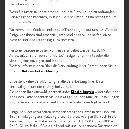
besuchen können.
Wenn Sie unter 16 Jahre alt sind und Ihre Einwilligung zu optionalen
Services geben möchten, müssen Sie Ihre Erziehungsberechtigten um
Erlaubnis bitten.
EZ00260 Rotterdam Central Station
Wir verwenden Cookies und andere Technologien auf unserer Website.
Einige von ihnen sind essenziell, während andere uns helfen, diese
€
24,90
–
€
1.099,00
Website und Ihre Erfahrung zu verbessern.
Enthält 19% Mwst.
zzgl.
Versand
Personenbezogene Daten können verarbeitet werden (z. B. IP-
Lieferzeit: ca. 10 Werktage
Adressen), z. B. für personalisierte Anzeigen und Inhalte oder die
Messung von Anzeigen und Inhalten.
Weitere Informationen über die Verwendung Ihrer Daten finden Sie in
unserer
Datenschutzerklärung
.
Dieses Produkt weist mehrere Varianten auf. Die Optionen können auf der Produktseite gewählt werden
Es besteht keine Verpflichtung, in die Verarbeitung Ihrer Daten
einzuwilligen, um dieses Angebot zu nutzen.
Sie können Ihre Auswahl jederzeit unter
Einstellungen
widerrufen oder
anpassen.
Bitte beachten Sie, dass aufgrund individueller Einstellungen
möglicherweise nicht alle Funktionen der Website verfügbar sind.
Einige Services verarbeiten personenbezogene Daten in den USA. Mit
Ihrer Einwilligung zur Nutzung dieser Services willigen Sie auch in die
Verarbeitung Ihrer Daten in den USA gemäß Art. 49 (1) lit. a GDPR ein.
Der EuGH stuft die USA als ein Land mit unzureichendem Datenschutz