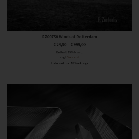
EZ00758 Winds of Rotterdam
€
24,90
–
€
999,00
Enthält 19% Mwst.
zzgl.
Versand
Lieferzeit: ca. 10 Werktage
Dieses Produkt weist mehrere Varianten auf. Die Optionen können auf der Produktseite gewählt werden