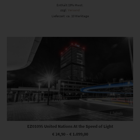
Enthält 19% Mwst.
zzgl.
Versand
Lieferzeit: ca. 10 Werktage
Dieses Produkt weist mehrere Varianten auf. Die Optionen können auf der Produktseite gewählt werden
EZ01095 United Nations At the Speed of Light
€
24,90
–
€
1.099,00