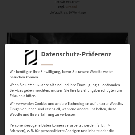
Enthält 19% Mwst.
zzgl.
Versand
Lieferzeit: ca. 10 Werktage
Dieses Produkt weist mehrere Varianten auf. Die Optionen können auf der Produktseite gewählt werden
Datenschutz-Präferenz
Wir benötigen Ihre Einwilligung, bevor Sie unsere Website weiter
besuchen können.
Wenn Sie unter 16 Jahre alt sind und Ihre Einwilligung zu optionalen
Services geben möchten, müssen Sie Ihre Erziehungsberechtigten um
Erlaubnis bitten.
Wir verwenden Cookies und andere Technologien auf unserer Website.
Einige von ihnen sind essenziell, während andere uns helfen, diese
Website und Ihre Erfahrung zu verbessern.
EZ01094 Bonn At the Speed of Light Vol IV
Personenbezogene Daten können verarbeitet werden (z. B. IP-
€
24,90
–
€
1.099,00
Adressen), z. B. für personalisierte Anzeigen und Inhalte oder die
Enthält 19% Mwst.