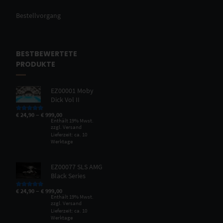
Bestellvorgang
BESTBEWERTETE
PRODUKTE
EZ00001 Moby
Dick Vol II
–
€
24,90
€
999,00
Bewertet mit
5.00
von 5
Enthält 19% Mwst.
zzgl.
Versand
Lieferzeit: ca. 10
Werktage
EZ00077 SLS AMG
Black Series
–
€
24,90
€
999,00
Bewertet mit
5.00
von 5
Enthält 19% Mwst.
zzgl.
Versand
Lieferzeit: ca. 10
Werktage