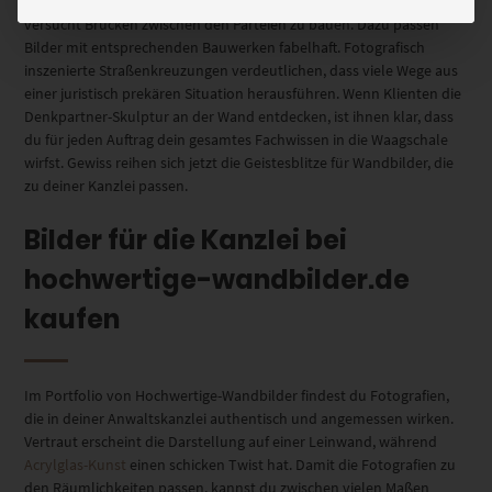
Wandbilder anzustacheln. Wer sich mit dem Familienrecht befasst,
versucht Brücken zwischen den Parteien zu bauen. Dazu passen
Bilder mit entsprechenden Bauwerken fabelhaft. Fotografisch
inszenierte Straßenkreuzungen verdeutlichen, dass viele Wege aus
einer juristisch prekären Situation herausführen. Wenn Klienten die
Denkpartner-Skulptur an der Wand entdecken, ist ihnen klar, dass
du für jeden Auftrag dein gesamtes Fachwissen in die Waagschale
wirfst. Gewiss reihen sich jetzt die Geistesblitze für Wandbilder, die
zu deiner Kanzlei passen.
Bilder für die Kanzlei bei
hochwertige-wandbilder.de
kaufen
Im Portfolio von Hochwertige-Wandbilder findest du Fotografien,
die in deiner Anwaltskanzlei authentisch und angemessen wirken.
Vertraut erscheint die Darstellung auf einer Leinwand, während
Acrylglas-Kunst
einen schicken Twist hat. Damit die Fotografien zu
den Räumlichkeiten passen, kannst du zwischen vielen Maßen