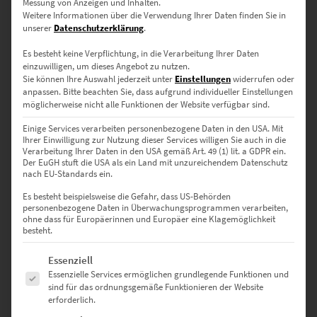
Messung von Anzeigen und Inhalten.
zzgl.
Versand
Weitere Informationen über die Verwendung Ihrer Daten finden Sie in
Lieferzeit: ca. 10 Werktage
unserer
Datenschutzerklärung
.
Es besteht keine Verpflichtung, in die Verarbeitung Ihrer Daten
einzuwilligen, um dieses Angebot zu nutzen.
Dieses Produkt weist mehrere Varianten auf. Die Optionen können auf der Produktseite gewählt werden
Sie können Ihre Auswahl jederzeit unter
Einstellungen
widerrufen oder
anpassen.
Bitte beachten Sie, dass aufgrund individueller Einstellungen
möglicherweise nicht alle Funktionen der Website verfügbar sind.
Einige Services verarbeiten personenbezogene Daten in den USA. Mit
Ihrer Einwilligung zur Nutzung dieser Services willigen Sie auch in die
Verarbeitung Ihrer Daten in den USA gemäß Art. 49 (1) lit. a GDPR ein.
Der EuGH stuft die USA als ein Land mit unzureichendem Datenschutz
nach EU-Standards ein.
Es besteht beispielsweise die Gefahr, dass US-Behörden
personenbezogene Daten in Überwachungsprogrammen verarbeiten,
ohne dass für Europäerinnen und Europäer eine Klagemöglichkeit
besteht.
Es folgt eine Liste der Service-Gruppen, für die eine Einwilligung erte
Essenziell
Essenzielle Services ermöglichen grundlegende Funktionen und
sind für das ordnungsgemäße Funktionieren der Website
erforderlich.