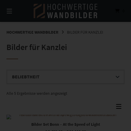
Springe
zum
0
Inhalt
HOCHWERTIGE WANDBILDER
BILDER FÜR KANZLEI
Bilder für Kanzlei
Nach
Alle 5 Ergebnisse werden angezeigt
Beliebtheit
sortiert
Dieses Produkt weist mehrere Varianten auf. Die Optionen können auf der Produktseite gewählt werden
Bilder Set Bonn – At the Speed of Light