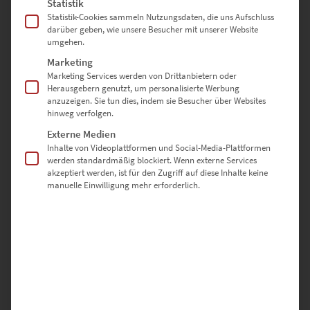
Statistik
Statistik-Cookies sammeln Nutzungsdaten, die uns Aufschluss
darüber geben, wie unsere Besucher mit unserer Website
umgehen.
Marketing
Marketing Services werden von Drittanbietern oder
Herausgebern genutzt, um personalisierte Werbung
anzuzeigen. Sie tun dies, indem sie Besucher über Websites
hinweg verfolgen.
Externe Medien
Inhalte von Videoplattformen und Social-Media-Plattformen
werden standardmäßig blockiert. Wenn externe Services
akzeptiert werden, ist für den Zugriff auf diese Inhalte keine
manuelle Einwilligung mehr erforderlich.
EZ01090 Post Tower at the Speed of Light
€
24,90
–
€
1.099,00
Enthält 19% Mwst.
zzgl.
Versand
Lieferzeit: ca. 10 Werktage