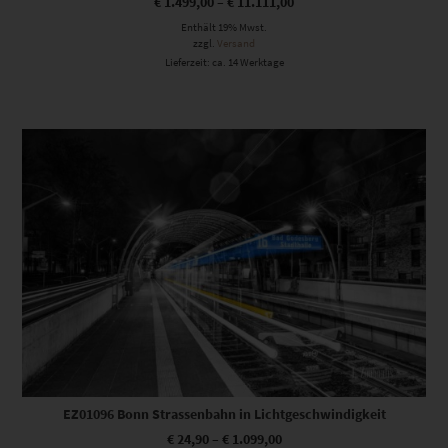
€
1.499,00
–
€
11.111,00
Enthält 19% Mwst.
zzgl.
Versand
Lieferzeit: ca. 14 Werktage
Dieses Produkt weist mehrere Varianten auf. Die Optionen können auf der Produktseite gewählt werden
EZ01096 Bonn Strassenbahn in Lichtgeschwindigkeit
€
24,90
–
€
1.099,00