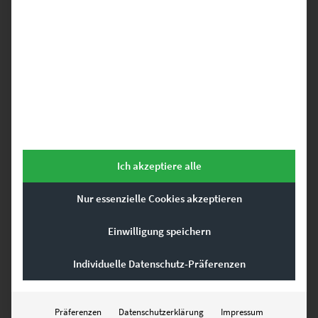
Verkehrsrecht-Profi außergewöhnlichen Fahrzeug-Porträts.
Wichtig ist für die Gestaltungsidee, dass die Bilder für die Kanzlei
keine belanglosen „Dekoartikel von der Stange“ sind. Gefragt sind
Fotografien mit künstlerischer Aura und hochwertiger Präsentation
mit einer Leinwand oder Acrylglas. Sie verdeutlichen die hohen
Ansprüche, mit denen deine Kanzlei jeden Fall angeht.
Brainstorming-Tipps fürs
adäquate Wandbild
Ich akzeptiere alle
Nur essenzielle Cookies akzeptieren
Geeignet sind Bilder für die Anwaltskanzlei, wenn
Einwilligung speichern
das Motiv eher beruhigend als aufregend,
die Farbkomposition eher diskret als schrill und
der fotografische Stil aussagekräftig ist.
Individuelle Datenschutz-Präferenzen
Die Raumdekoration wirkt umso glaubwürdiger, wenn sie die
Philosophie der Kanzlei und deine Persönlichkeit widerspiegelt.
Dafür ergibt es Sinn, die kreative Ader bei der Auswahl der
Präferenzen
Datenschutzerklärung
Impressum