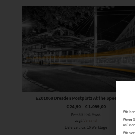
sortiert
Dieses Produkt weist mehrere Varianten auf. Die Optionen können auf der Produktseite gewählt werden
EZ01068 Dresden Postplatz At the Speed of Ligh
€
24,90
–
€
1.099,00
Wir ben
Enthält 19% Mwst.
Wenn Si
zzgl.
Versand
müssen 
Lieferzeit: ca. 10 Werktage
Wir ver