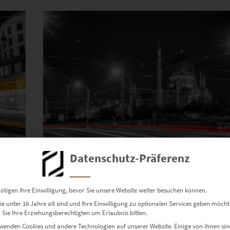
Dieses Produkt weist mehrere Varianten auf. Die Optionen können auf der Produktseite gewählt werden
Datenschutz-Präferenz
t
EZ01070 Dresden Yenidze At the Speed of Lig
€
24,90
–
€
1.099,00
ötigen Ihre Einwilligung, bevor Sie unsere Website weiter besuchen können.
Enthält 19% Mwst.
e unter 16 Jahre alt sind und Ihre Einwilligung zu optionalen Services geben möcht
zzgl.
Versand
Sie Ihre Erziehungsberechtigten um Erlaubnis bitten.
Lieferzeit: ca. 10 Werktage
wenden Cookies und andere Technologien auf unserer Website. Einige von ihnen sin