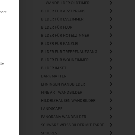
WANDBILDER OLDTIMER
BILDER FÜR ARZTPRAXIS
sere
BILDER FÜR ESSZIMMER
BILDER FÜR FLUR
BILDER FÜR HOTELZIMMER
BILDER FÜR KANZLEI
BILDER FÜR TREPPENAUFGANG
g
BILDER FÜR WOHNZIMMER
lte
BILDER IM SET
DARK MATTER
EHNINGEN WANDBILDER
FINE ART WANDBILDER
HILDRIZHAUSEN WANDBILDER
LANDSCAPE
 Light
PANORAMA WANDBILDER
SCHWARZ WEISS BILDER MIT FARBE
SPHERES