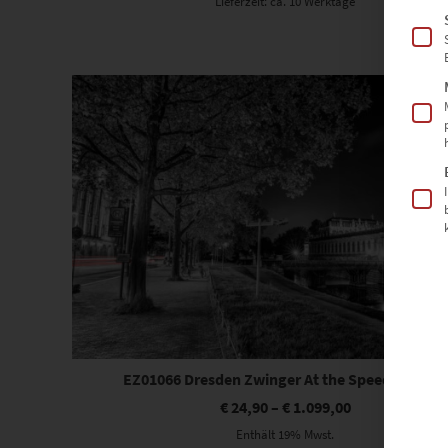
Lieferzeit: ca. 10 Werktage
Dieses Produkt weist mehrere Varianten auf. Die Optionen können auf der Produktseite gewählt werden
EZ01066 Dresden Zwinger At the Speed of Light
€
24,90
–
€
1.099,00
Enthält 19% Mwst.