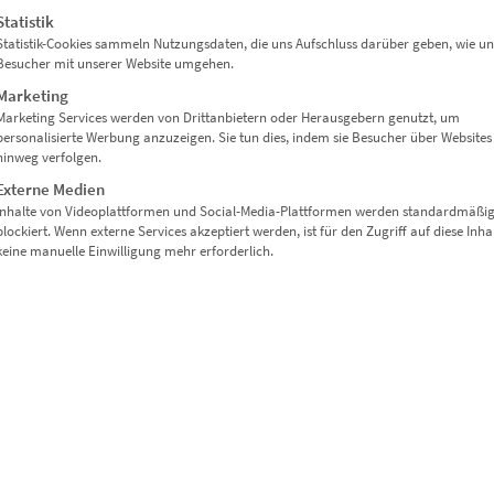
Lieferzeit: ca. 10 Werktage
Statistik
Statistik-Cookies sammeln Nutzungsdaten, die uns Aufschluss darüber geben, wie un
Besucher mit unserer Website umgehen.
Dieses Produkt weist mehrere Varianten auf. Die Optionen können auf der Produktseite gewählt werden
Marketing
Marketing Services werden von Drittanbietern oder Herausgebern genutzt, um
personalisierte Werbung anzuzeigen. Sie tun dies, indem sie Besucher über Websites
hinweg verfolgen.
Externe Medien
Inhalte von Videoplattformen und Social-Media-Plattformen werden standardmäßi
blockiert. Wenn externe Services akzeptiert werden, ist für den Zugriff auf diese Inha
keine manuelle Einwilligung mehr erforderlich.
EZ01065 Dresden Augustusbrücke At the Speed of
€
24,90
–
€
1.099,00
Enthält 19% Mwst.