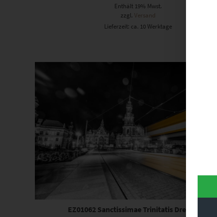
Enthält 19% Mwst.
zzgl.
Versand
Lieferzeit: ca. 10 Werktage
Dieses Produkt weist mehrere Varianten auf. Die Optionen können auf der Produktseite gewählt werden
EZ01062 Sanctissimae Trinitatis Dresden II