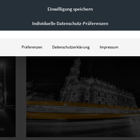
€
24,90
–
€
1.099,00
Einwilligung speichern
Enthält 19% Mwst.
zzgl.
Versand
Individuelle Datenschutz-Präferenzen
Lieferzeit: ca. 10 Werktage
Präferenzen
Datenschutzerklärung
Impressum
Dieses Produkt weist mehrere Varianten auf. Die Optionen können auf der Produktseite gewählt werden