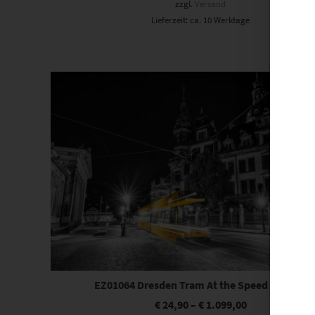
zzgl.
Versand
Lieferzeit: ca. 10 Werktage
Dieses Produkt weist mehrere Varianten auf. Die Optionen können auf der Produktseite gewählt werden
EZ01064 Dresden Tram At the Speed of Light
€
24,90
–
€
1.099,00