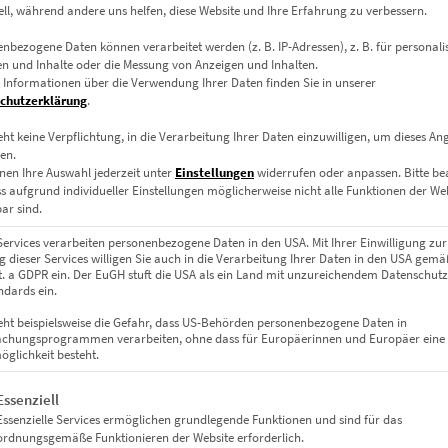
ell, während andere uns helfen, diese Website und Ihre Erfahrung zu verbessern.
Dieses Produkt weist mehrere Varianten auf. Die Optionen können auf der Produktseite gewählt werden
nbezogene Daten können verarbeitet werden (z. B. IP-Adressen), z. B. für personalis
n und Inhalte oder die Messung von Anzeigen und Inhalten.
 Informationen über die Verwendung Ihrer Daten finden Sie in unserer
chutzerklärung
.
eht keine Verpflichtung, in die Verarbeitung Ihrer Daten einzuwilligen, um dieses An
en.
nen Ihre Auswahl jederzeit unter
Einstellungen
widerrufen oder anpassen.
Bitte b
ss aufgrund individueller Einstellungen möglicherweise nicht alle Funktionen der We
ar sind.
Services verarbeiten personenbezogene Daten in den USA. Mit Ihrer Einwilligung zur
 dieser Services willigen Sie auch in die Verarbeitung Ihrer Daten in den USA gemäß
lit. a GDPR ein. Der EuGH stuft die USA als ein Land mit unzureichendem Datenschut
dards ein.
eht beispielsweise die Gefahr, dass US-Behörden personenbezogene Daten in
chungsprogrammen verarbeiten, ohne dass für Europäerinnen und Europäer eine
ight
EZ01067 Schauspielhaus Dresden At the Speed of
glichkeit besteht.
€
24,90
–
€
1.099,00
gt eine Liste der Service-Gruppen, für die eine Einwilligung erteil
Essenziell
Enthält 19% Mwst.
Essenzielle Services ermöglichen grundlegende Funktionen und sind für das
zzgl.
Versand
ordnungsgemäße Funktionieren der Website erforderlich.