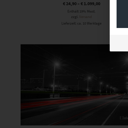
€
24,90
–
€
1.099,00
Enthält 19% Mwst.
zzgl.
Versand
Lieferzeit: ca. 10 Werktage
Dieses Produkt weist mehrere Varianten auf. Die Optionen können auf der Produktseite gewählt werden