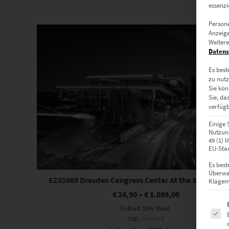
essenzi
Dieses Produkt weist mehrere Varianten auf. Die Optionen können auf der Produktseite gewählt werden
Persone
Anzeige
Weitere
Datens
Es best
zu nutz
Sie kön
Sie, da
verfügb
Einige 
Nutzung
49 (1) 
EU-Stan
Es best
Überwa
EZ01069 Dresden Congress Center At the Speed of L
Klagemö
€
24,90
–
€
1.099,00
Es fol
Enthält 19% Mwst.
zzgl.
Versand