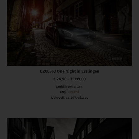
EZ00563 One Night in Esslingen
€
24,90
–
€
999,00
Enthält 19% Mwst.
zzgl.
Versand
Lieferzeit: ca. 10 Werktage
Dieses Produkt weist mehrere Varianten auf. Die Optionen können auf der Produktseite gewählt werden