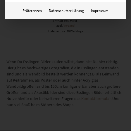
EZ00113 Esslingen Skyline Panorama
Präferenzen
Datenschutzerklärung
Impressum
€
49,90
–
€
689,00
Enthält 19% Mwst.
zzgl.
Versand
Lieferzeit: ca. 10 Werktage
Wenn Du Esslingen Bilder kaufen willst, dann bist Du hier richtig.
Hier gibt es hochwertige Fotografien, die in Esslingen entstanden
sind und als Wandbild bestellt werden können; z.B. als Leinwand
auf Keilrahmen, als Poster oder auch hinter Acrylglas.
Wandbildgrößen sind bis 150cm konfigurierbar aber auch größere
Größen und als Akustikbilder sind diese Esslingen Bilder erhältlich.
Nutze hierfür oder bei weiteren Fragen das
Kontaktformular
. Und
nun viel Spaß beim Stöbern des Shops.