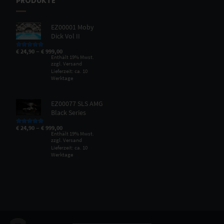
PRODUKTE
EZ00001 Moby
Dick Vol II
–
€
24,90
€
999,00
Bewertet mit
5.00
von 5
Enthält 19% Mwst.
zzgl.
Versand
Lieferzeit: ca. 10
Werktage
EZ00077 SLS AMG
Black Series
–
€
24,90
€
999,00
Bewertet mit
5.00
von 5
Enthält 19% Mwst.
zzgl.
Versand
Lieferzeit: ca. 10
Werktage