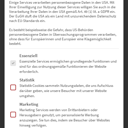
Einige Services verarbeiten personenbezogene Daten in den USA. Mit
Ihrer Einwilligung zur Nutzung dieser Services willigen Sie auch in die
Verarbeitung Ihrer Daten in den USA gemäß Art. 49 (1) lit. a GDPR ein.
Der EuGH stuft die USA als ein Land mit unzureichendem Datenschutz
nach EU-Standards ein.
Es besteht beispielsweise die Gefahr, dass US-Behörden
personenbezogene Daten in Überwachungsprogrammen verarbeiten,
ohne dass für Europäerinnen und Europäer eine Klagemöglichkeit
besteht.
Es folgt eine Liste der Service-Gruppen, für die eine Einwilligung erte
Essenziell
EZ00394 AMG GTS Esslingen Christmas Market
Essenzielle Services ermöglichen grundlegende Funktionen und
€
24,90
–
€
999,00
sind für das ordnungsgemäße Funktionieren der Website
Enthält 19% Mwst.
erforderlich.
zzgl.
Versand
Statistik
Lieferzeit: ca. 10 Werktage
Statistik-Cookies sammeln Nutzungsdaten, die uns Aufschluss
darüber geben, wie unsere Besucher mit unserer Website
umgehen.
Dieses Produkt weist mehrere Varianten auf. Die Optionen können auf der Produktseite gewählt werden
Marketing
Marketing Services werden von Drittanbietern oder
Herausgebern genutzt, um personalisierte Werbung
anzuzeigen. Sie tun dies, indem sie Besucher über Websites
hinweg verfolgen.