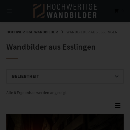
Springe
zum
0
Inhalt
HOCHWERTIGE WANDBILDER
WANDBILDER AUS ESSLINGEN
Wandbilder aus Esslingen
Nach
Alle 8 Ergebnisse werden angezeigt
Beliebtheit
sortiert
Dieses Produkt weist mehrere Varianten auf. Die Optionen können auf der Produktseite gewählt werden