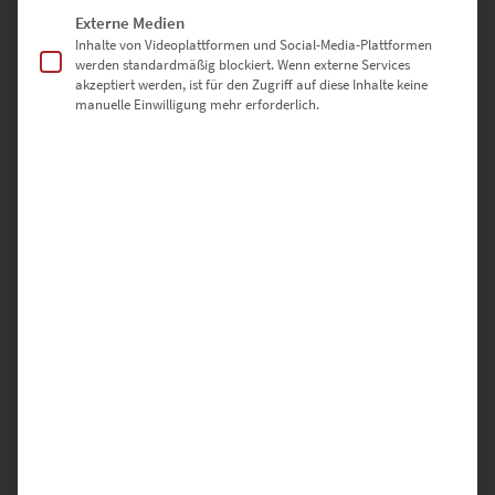
Externe Medien
Inhalte von Videoplattformen und Social-Media-Plattformen
werden standardmäßig blockiert. Wenn externe Services
akzeptiert werden, ist für den Zugriff auf diese Inhalte keine
manuelle Einwilligung mehr erforderlich.
EZ00386 AMG GTS in Esslingen
€
24,90
–
€
999,00
Enthält 19% Mwst.
zzgl.
Versand
Lieferzeit: ca. 10 Werktage
Dieses Produkt weist mehrere Varianten auf. Die Optionen können auf der Produktseite gewählt werden