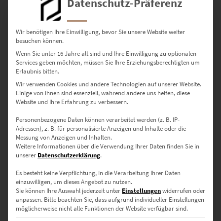
Datenschutz-Präferenz
Wir benötigen Ihre Einwilligung, bevor Sie unsere Website weiter
besuchen können.
Wenn Sie unter 16 Jahre alt sind und Ihre Einwilligung zu optionalen
Services geben möchten, müssen Sie Ihre Erziehungsberechtigten um
Erlaubnis bitten.
Wir verwenden Cookies und andere Technologien auf unserer Website.
Einige von ihnen sind essenziell, während andere uns helfen, diese
Website und Ihre Erfahrung zu verbessern.
EZ00409 AMG GTS Esslingen Altstadt
€
24,90
–
€
999,00
Personenbezogene Daten können verarbeitet werden (z. B. IP-
Enthält 19% Mwst.
Adressen), z. B. für personalisierte Anzeigen und Inhalte oder die
zzgl.
Versand
Messung von Anzeigen und Inhalten.
Lieferzeit: ca. 10 Werktage
Weitere Informationen über die Verwendung Ihrer Daten finden Sie in
unserer
Datenschutzerklärung
.
Es besteht keine Verpflichtung, in die Verarbeitung Ihrer Daten
Dieses Produkt weist mehrere Varianten auf. Die Optionen können auf der Produktseite gewählt werden
einzuwilligen, um dieses Angebot zu nutzen.
Sie können Ihre Auswahl jederzeit unter
Einstellungen
widerrufen oder
anpassen.
Bitte beachten Sie, dass aufgrund individueller Einstellungen
möglicherweise nicht alle Funktionen der Website verfügbar sind.