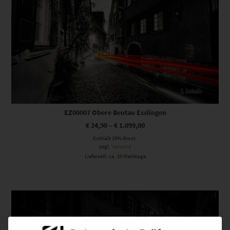
EZ00007 Obere Beutau Esslingen
€
24,90
–
€
1.099,00
Enthält 19% Mwst.
zzgl.
Versand
Lieferzeit: ca. 10 Werktage
Dieses Produkt weist mehrere Varianten auf. Die Optionen können auf der Produktseite gewählt werden