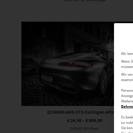
Dieses Produkt weist mehrere Varianten auf. Die Optionen können auf der Produktseite gewählt werden
Wir ben
Wenn Si
müssen 
Wir ver
essenzi
Persone
Anzeige
Weitere
Datens
EZ00409 AMG GTS Esslingen Altstadt
Es best
€
24,90
–
€
999,00
zu nutz
Sie kön
Enthält 19% Mwst.