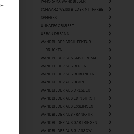
g
PANORAMA WANDBILDER
lte
SCHWARZ WEISS BILDER MIT FARBE
SPHERES
UNKATEGORISIERT
URBAN DREAMS
WANDBILDER ARCHITEKTUR
BRÜCKEN
WANDBILDER AUS AMSTERDAM
WANDBILDER AUS BERLIN
WANDBILDER AUS BÖBLINGEN
WANDBILDER AUS BONN
WANDBILDER AUS DRESDEN
WANDBILDER AUS EDINBURGH
WANDBILDER AUS ESSLINGEN
WANDBILDER AUS FRANKFURT
WANDBILDER AUS GÄRTRINGEN
WANDBILDER AUS GLASGOW