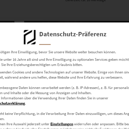
Dieses Produkt weist mehrere Varianten auf. Die Optionen können auf der Produktseite gewählt werden
Datenschutz-Präferenz
ötigen Ihre Einwilligung, bevor Sie unsere Website weiter besuchen können.
e unter 16 Jahre alt sind und Ihre Einwilligung zu optionalen Services geben möcht
Sie Ihre Erziehungsberechtigten um Erlaubnis bitten.
wenden Cookies und andere Technologien auf unserer Website. Einige von ihnen sin
ell, während andere uns helfen, diese Website und Ihre Erfahrung zu verbessern.
nbezogene Daten können verarbeitet werden (z. B. IP-Adressen), z. B. für personalis
n und Inhalte oder die Messung von Anzeigen und Inhalten.
 Informationen über die Verwendung Ihrer Daten finden Sie in unserer
chutzerklärung
.
EZ00394 AMG GTS Esslingen Christmas Mark
eht keine Verpflichtung, in die Verarbeitung Ihrer Daten einzuwilligen, um dieses An
€
24,90
–
€
999,00
en.
nen Ihre Auswahl jederzeit unter
Einstellungen
widerrufen oder anpassen.
Bitte b
Enthält 19% Mwst.