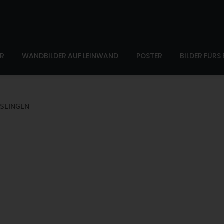
ER
WANDBILDER AUF LEINWAND
POSTER
BILDER FÜRS
SSLINGEN