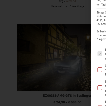
Sie, da
zzgl.
Versand
verfügb
Lieferzeit: ca. 10 Werktage
Einige 
Nutzung
49 (1) 
Dieses Produkt weist mehrere Varianten auf. Die Optionen können auf der Produktseite gewählt werden
EU-Stan
Es best
Überwa
Klagemö
Es fol
EZ00386 AMG GTS in Esslingen
€
24,90
–
€
999,00