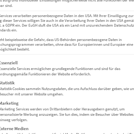
ss aufgrund individueller Einstellungen möglicherweise nicht alle Funktionen der We
zzgl.
Versand
ar sind.
Lieferzeit: ca. 10 Werktage
Services verarbeiten personenbezogene Daten in den USA. Mit Ihrer Einwilligung zur
 dieser Services willigen Sie auch in die Verarbeitung Ihrer Daten in den USA gemäß
lit. a GDPR ein. Der EuGH stuft die USA als ein Land mit unzureichendem Datenschut
Dieses Produkt weist mehrere Varianten auf. Die Optionen können auf der Produktseite gewählt werden
dards ein.
eht beispielsweise die Gefahr, dass US-Behörden personenbezogene Daten in
chungsprogrammen verarbeiten, ohne dass für Europäerinnen und Europäer eine
glichkeit besteht.
gt eine Liste der Service-Gruppen, für die eine Einwilligung erteil
Essenziell
Essenzielle Services ermöglichen grundlegende Funktionen und sind für das
ordnungsgemäße Funktionieren der Website erforderlich.
Statistik
Statistik-Cookies sammeln Nutzungsdaten, die uns Aufschluss darüber geben, wie un
Besucher mit unserer Website umgehen.
Marketing
Marketing Services werden von Drittanbietern oder Herausgebern genutzt, um
personalisierte Werbung anzuzeigen. Sie tun dies, indem sie Besucher über Websites
hinweg verfolgen.
EZ00374 AMG GTS
Externe Medien
€
24,90
–
€
999,00