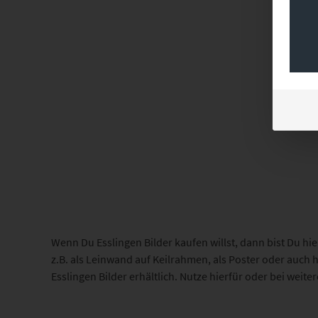
Wenn Du Esslingen Bilder kaufen willst, dann bist Du hie
z.B. als Leinwand auf Keilrahmen, als Poster oder auch 
Esslingen Bilder erhältlich. Nutze hierfür oder bei weit