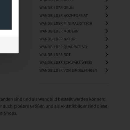
WANDBILDER GRÜN
WANDBILDER HOCHFORMAT
WANDBILDER MINIMALISTISCH
WANDBILDER MODERN
WANDBILDER NATUR
WANDBILDER QUADRATISCH
WANDBILDER ROT
WANDBILDER SCHWARZ WEISS
WANDBILDER VON SINDELFINGEN
ntstanden sind und als Wandbild bestellt werden können;
er auch größere Größen und als Akustikbilder sind diese
es Shops.