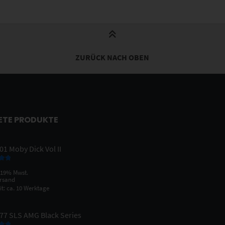
ZURÜCK NACH OBEN
ETE PRODUKTE
1 Moby Dick Vol II
 mit
 19% Mwst.
n 5
rsand
it: ca. 10 Werktage
77 SLS AMG Black Series