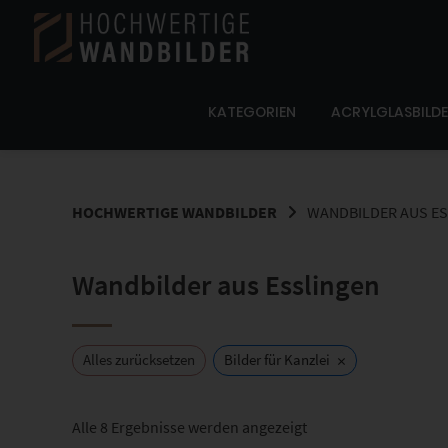
Springe
zum
Inhalt
KATEGORIEN
ACRYLGLASBILD
HOCHWERTIGE WANDBILDER
WANDBILDER AUS E
Wandbilder aus Esslingen
×
Alles zurücksetzen
Bilder für Kanzlei
Nach
Alle 8 Ergebnisse werden angezeigt