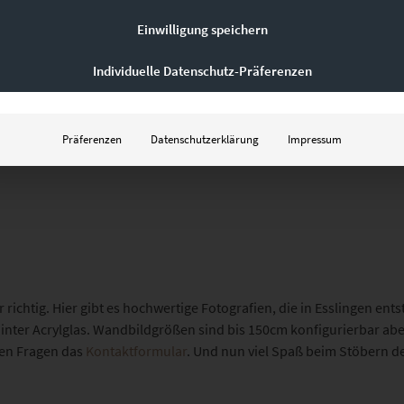
Einwilligung speichern
Individuelle Datenschutz-Präferenzen
Präferenzen
Datenschutzerklärung
Impressum
r richtig. Hier gibt es hochwertige Fotografien, die in Esslingen e
hinter Acrylglas. Wandbildgrößen sind bis 150cm konfigurierbar ab
eren Fragen das
Kontaktformular
. Und nun viel Spaß beim Stöbern d