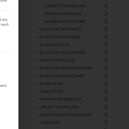
bsite
CORVETTE WANDBILDER
MERCEDES WANDBILD
 Art.
WANDBILDER OLDTIMER
z nach
BILDER FÜR ARZTPRAXIS
BILDER FÜR ESSZIMMER
BILDER FÜR FLUR
BILDER FÜR HOTELZIMMER
t werden kann. Die erste Service-Gruppe ist essenziell und kann nich
BILDER FÜR KANZLEI
BILDER FÜR TREPPENAUFGANG
BILDER FÜR WOHNZIMMER
BILDER IM SET
sere
DARK MATTER
EHNINGEN WANDBILDER
FINE ART WANDBILDER
HILDRIZHAUSEN WANDBILDER
LANDSCAPE