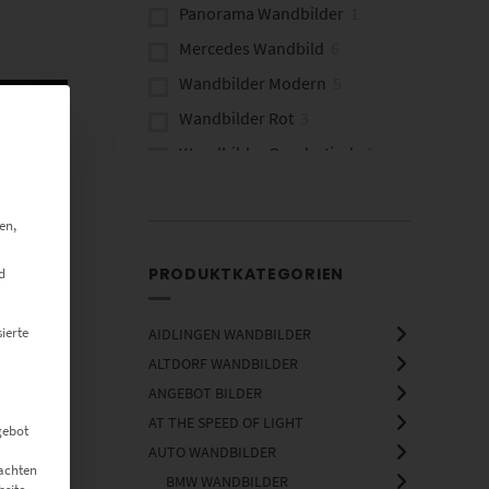
Panorama Wandbilder
1
Mercedes Wandbild
6
Wandbilder Modern
5
Wandbilder Rot
3
Wandbilder Quadratisch
3
Bilder für Flur
8
Bilder für Kanzlei
8
en,
Fine Art Wandbilder
5
PRODUKTKATEGORIEN
d
ierte
AIDLINGEN WANDBILDER
ALTDORF WANDBILDER
ANGEBOT BILDER
et
AT THE SPEED OF LIGHT
gebot
AUTO WANDBILDER
eachten
BMW WANDBILDER