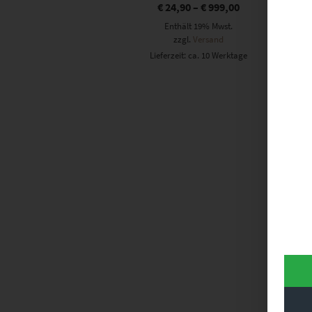
€
24,90
–
€
999,00
Enthält 19% Mwst.
zzgl.
Versand
Lieferzeit: ca. 10 Werktage