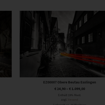
Dieses Produkt weist mehrere Varianten auf. Die Optionen können auf der Produktseite gewählt werden
EZ00007 Obere Beutau Esslingen
€
24,90
–
€
1.099,00
Enthält 19% Mwst.
zzgl.
Versand
Lieferzeit: ca. 10 Werktage