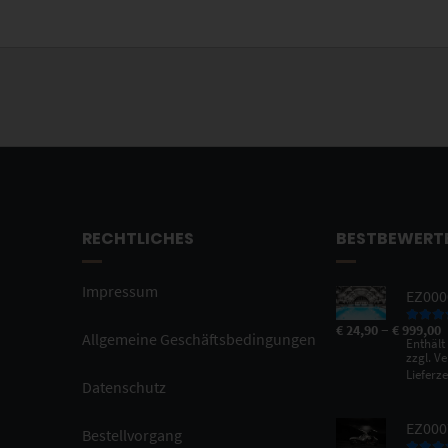
RECHTLICHES
BESTBEWERT
Impressum
EZ0000
–
€
24,90
€
999,00
Bewertet
Allgemeine Geschäftsbedingungen
Enthält
5.00
vo
zzgl.
Ve
Lieferze
Datenschutz
EZ000
Bestellvorgang