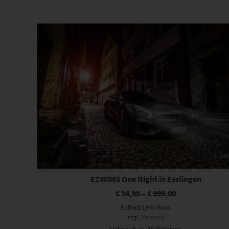
Beliebtheit
sortiert
Dieses Produkt weist mehrere Varianten auf. Die Optionen können auf der Produktseite gewählt werden
EZ00563 One Night in Esslingen
€
24,90
–
€
999,00
Enthält 19% Mwst.
zzgl.
Versand
Lieferzeit: ca. 10 Werktage