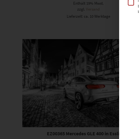
Enthält 19% Mwst.
zzgl.
Versand
Lieferzeit: ca. 10 Werktage
Dieses Produkt weist mehrere Varianten auf. Die Optionen können auf der Produktseite gewählt werden
EZ00365 Mercedes GLE 400 in Esslingen