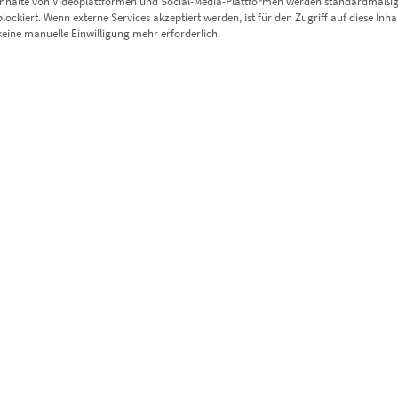
Inhalte von Videoplattformen und Social-Media-Plattformen werden standardmäßi
Enthält 19% Mwst.
blockiert. Wenn externe Services akzeptiert werden, ist für den Zugriff auf diese Inha
zzgl.
Versand
keine manuelle Einwilligung mehr erforderlich.
Lieferzeit: ca. 10 Werktage
Dieses Produkt weist mehrere Varianten auf. Die Optionen können auf der Produktseite gewählt werden
EZ00113 Esslingen Skyline Panorama
€
49,90
–
€
689,00
Enthält 19% Mwst.
zzgl.
Versand
Lieferzeit: ca. 10 Werktage