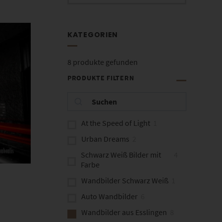
KATEGORIEN
8
produkte gefunden
PRODUKTE FILTERN
At the Speed of Light
1
Urban Dreams
2
Schwarz Weiß Bilder mit
4
Farbe
Wandbilder Schwarz Weiß
1
Auto Wandbilder
6
Wandbilder aus Esslingen
8