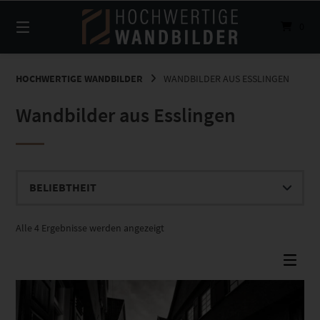
Springe
zum
0
Inhalt
HOCHWERTIGE WANDBILDER
WANDBILDER AUS ESSLINGEN
Wandbilder aus Esslingen
Nach
Alle 4 Ergebnisse werden angezeigt
Beliebtheit
sortiert
Dieses Produkt weist mehrere Varianten auf. Die Optionen können auf der Produktseite gewählt werden