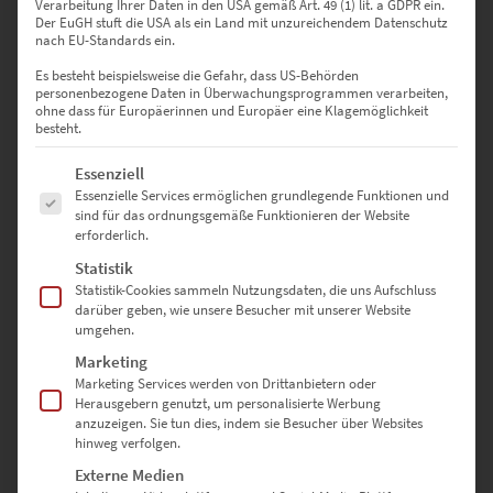
Verarbeitung Ihrer Daten in den USA gemäß Art. 49 (1) lit. a GDPR ein.
Der EuGH stuft die USA als ein Land mit unzureichendem Datenschutz
nach EU-Standards ein.
Es besteht beispielsweise die Gefahr, dass US-Behörden
personenbezogene Daten in Überwachungsprogrammen verarbeiten,
ohne dass für Europäerinnen und Europäer eine Klagemöglichkeit
besteht.
Es folgt eine Liste der Service-Gruppen, für die eine Einwilligung erte
Essenziell
Essenzielle Services ermöglichen grundlegende Funktionen und
sind für das ordnungsgemäße Funktionieren der Website
EZ00394 AMG GTS Esslingen Christmas Market
erforderlich.
€
24,90
–
€
999,00
Statistik
Enthält 19% Mwst.
Statistik-Cookies sammeln Nutzungsdaten, die uns Aufschluss
zzgl.
Versand
darüber geben, wie unsere Besucher mit unserer Website
Lieferzeit: ca. 10 Werktage
umgehen.
Marketing
Marketing Services werden von Drittanbietern oder
Dieses Produkt weist mehrere Varianten auf. Die Optionen können auf der Produktseite gewählt werden
Herausgebern genutzt, um personalisierte Werbung
anzuzeigen. Sie tun dies, indem sie Besucher über Websites
hinweg verfolgen.
Externe Medien