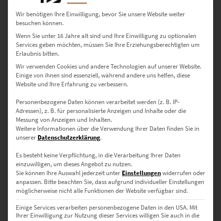
Wir benötigen Ihre Einwilligung, bevor Sie unsere Website weiter
besuchen können.
Wenn Sie unter 16 Jahre alt sind und Ihre Einwilligung zu optionalen
Services geben möchten, müssen Sie Ihre Erziehungsberechtigten um
Erlaubnis bitten.
Wir verwenden Cookies und andere Technologien auf unserer Website.
Einige von ihnen sind essenziell, während andere uns helfen, diese
Website und Ihre Erfahrung zu verbessern.
Personenbezogene Daten können verarbeitet werden (z. B. IP-
EZ00409 AMG GTS Esslingen Altstadt
Adressen), z. B. für personalisierte Anzeigen und Inhalte oder die
Messung von Anzeigen und Inhalten.
€
24,90
–
€
999,00
Weitere Informationen über die Verwendung Ihrer Daten finden Sie in
Enthält 19% Mwst.
unserer
Datenschutzerklärung
.
zzgl.
Versand
Lieferzeit: ca. 10 Werktage
Es besteht keine Verpflichtung, in die Verarbeitung Ihrer Daten
einzuwilligen, um dieses Angebot zu nutzen.
Sie können Ihre Auswahl jederzeit unter
Einstellungen
widerrufen oder
anpassen.
Bitte beachten Sie, dass aufgrund individueller Einstellungen
Dieses Produkt weist mehrere Varianten auf. Die Optionen können auf der Produktseite gewählt werden
möglicherweise nicht alle Funktionen der Website verfügbar sind.
Einige Services verarbeiten personenbezogene Daten in den USA. Mit
Ihrer Einwilligung zur Nutzung dieser Services willigen Sie auch in die