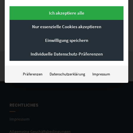
auf Keilrahmen, als Poster oder auch hinter Acrylglas.
Wandbildgrößen sind bis 150cm konfigurierbar aber auch größere
Ich akzeptiere alle
Größen und als Akustikbilder sind diese Esslingen Bilder erhältlich.
Nutze hierfür oder bei weiteren Fragen das
Kontaktformular
. Und
nun viel Spaß beim Stöbern des Shops.
Nur essenzielle Cookies akzeptieren
Einwilligung speichern
Individuelle Datenschutz-Präferenzen
Präferenzen
Datenschutzerklärung
Impressum
RECHTLICHES
Impressum
Allgemeine Geschäftsbedingungen