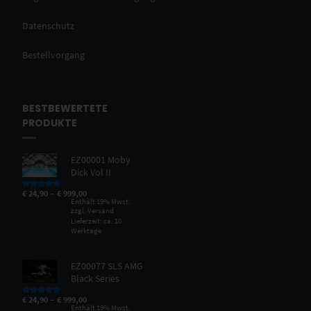
Datenschutz
Bestellvorgang
BESTBEWERTETE
PRODUKTE
EZ00001 Moby
Dick Vol II
–
€
24,90
€
999,00
Bewertet mit
5.00
von 5
Enthält 19% Mwst.
zzgl.
Versand
Lieferzeit: ca. 10
Werktage
EZ00077 SLS AMG
Black Series
–
€
24,90
€
999,00
Bewertet mit
5.00
von 5
Enthält 19% Mwst.