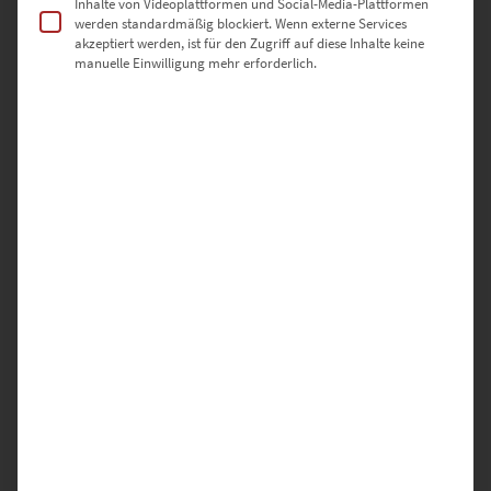
Inhalte von Videoplattformen und Social-Media-Plattformen
werden standardmäßig blockiert. Wenn externe Services
akzeptiert werden, ist für den Zugriff auf diese Inhalte keine
manuelle Einwilligung mehr erforderlich.
EZ00365 Mercedes GLE 400 in Esslingen
€
24,90
–
€
999,00
Enthält 19% Mwst.
zzgl.
Versand
Lieferzeit: ca. 10 Werktage
Wenn Du Esslingen Bilder kaufen willst, dann bist Du hier richtig.
Hier gibt es hochwertige Fotografien, die in Esslingen entstanden
sind und als Wandbild bestellt werden können; z.B. als Leinwand