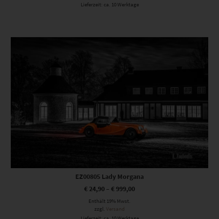
Lieferzeit: ca. 10 Werktage
Dieses Produkt weist mehrere Varianten auf. Die Optionen können auf der Produktseite gewählt werden
EZ00805 Lady Morgana
€
24,90
–
€
999,00
Enthält 19% Mwst.
zzgl.
Versand
Lieferzeit: ca. 10 Werktage