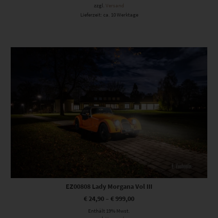
zzgl.
Versand
Lieferzeit: ca. 10 Werktage
Dieses Produkt weist mehrere Varianten auf. Die Optionen können auf der Produktseite gewählt werden
EZ00808 Lady Morgana Vol III
€
24,90
–
€
999,00
Enthält 19% Mwst.