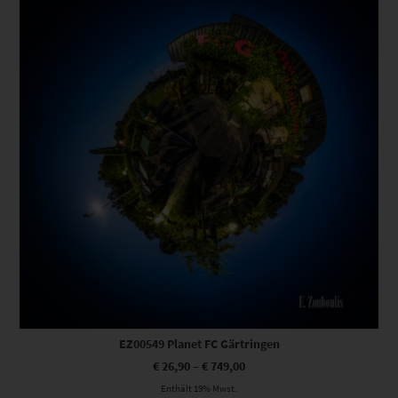
EZ00549 Planet FC Gärtringen
€
26,90
–
€
749,00
Enthält 19% Mwst.