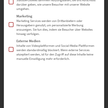
Statistik-Cookies sammeln Nutzungsdaten, die uns Aufschluss
darüber geben, wie unsere Besucher mit unserer Website
umgehen.
Dieses Produkt weist mehrere Varianten auf. Die Optionen können auf der Produktseite gewählt werden
Marketing
Marketing Services werden von Drittanbietern oder
Herausgebern genutzt, um personalisierte Werbung
anzuzeigen. Sie tun dies, indem sie Besucher über Websites
hinweg verfolgen.
Externe Medien
Inhalte von Videoplattformen und Social-Media-Plattformen
werden standardmäßig blockiert. Wenn externe Services
akzeptiert werden, ist für den Zugriff auf diese Inhalte keine
manuelle Einwilligung mehr erforderlich.
EZ00745 Villa Schwalbenhof im Winter
€
24,90
–
€
919,00
Enthält 19% Mwst.
zzgl.
Versand
Lieferzeit: ca. 10 Werktage