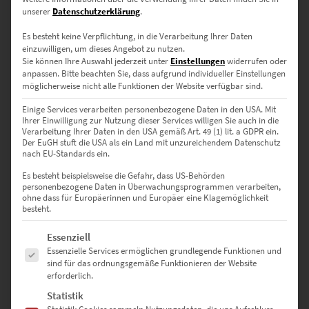
unserer
Datenschutzerklärung
.
Es besteht keine Verpflichtung, in die Verarbeitung Ihrer Daten
Dieses Produkt weist mehrere Varianten auf. Die Optionen können auf der Produktseite gewählt werden
einzuwilligen, um dieses Angebot zu nutzen.
Sie können Ihre Auswahl jederzeit unter
Einstellungen
widerrufen oder
anpassen.
Bitte beachten Sie, dass aufgrund individueller Einstellungen
möglicherweise nicht alle Funktionen der Website verfügbar sind.
Einige Services verarbeiten personenbezogene Daten in den USA. Mit
Ihrer Einwilligung zur Nutzung dieser Services willigen Sie auch in die
Verarbeitung Ihrer Daten in den USA gemäß Art. 49 (1) lit. a GDPR ein.
Der EuGH stuft die USA als ein Land mit unzureichendem Datenschutz
nach EU-Standards ein.
Es besteht beispielsweise die Gefahr, dass US-Behörden
personenbezogene Daten in Überwachungsprogrammen verarbeiten,
ohne dass für Europäerinnen und Europäer eine Klagemöglichkeit
besteht.
Es folgt eine Liste der Service-Gruppen, für die eine Einwilligung erte
EZ00746 Villa Schwalbenhof im Winter II
Essenziell
Essenzielle Services ermöglichen grundlegende Funktionen und
€
24,90
–
€
919,00
sind für das ordnungsgemäße Funktionieren der Website
Enthält 19% Mwst.
erforderlich.
zzgl.
Versand
Lieferzeit: ca. 10 Werktage
Statistik