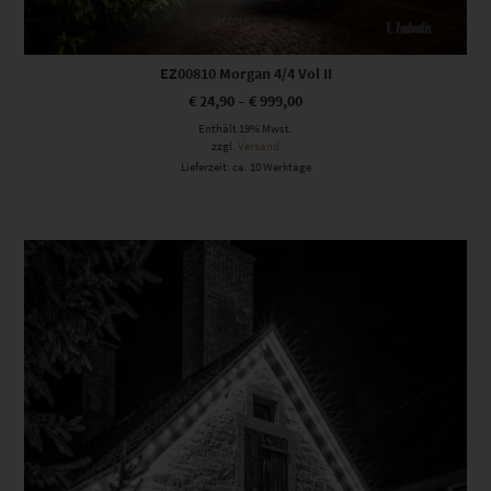
EZ00810 Morgan 4/4 Vol II
€
24,90
–
€
999,00
Enthält 19% Mwst.
zzgl.
Versand
Lieferzeit: ca. 10 Werktage
Dieses Produkt weist mehrere Varianten auf. Die Optionen können auf der Produktseite gewählt werden