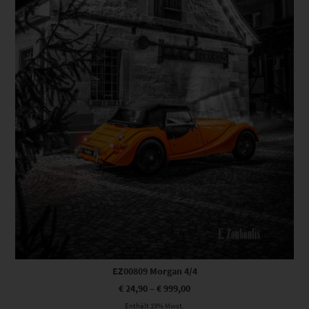
EZ00809 Morgan 4/4
€
24,90
–
€
999,00
Enthält 19% Mwst.