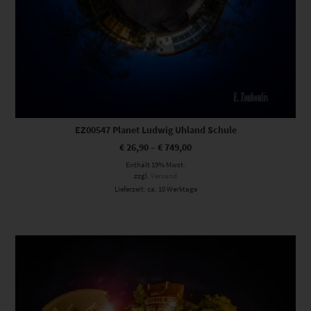
EZ00547 Planet Ludwig Uhland Schule
€
26,90
–
€
749,00
Enthält 19% Mwst.
zzgl.
Versand
Lieferzeit: ca. 10 Werktage
Dieses Produkt weist mehrere Varianten auf. Die Optionen können auf der Produktseite gewählt werden