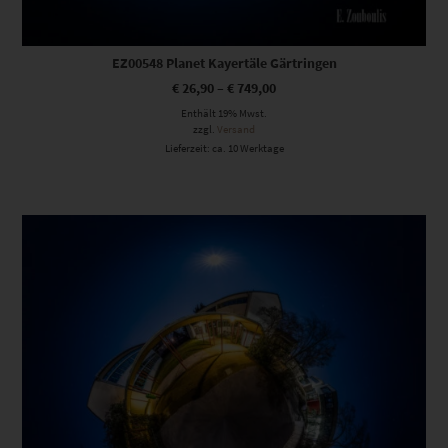
EZ00548 Planet Kayertäle Gärtringen
€
26,90
–
€
749,00
Enthält 19% Mwst.
zzgl.
Versand
Lieferzeit: ca. 10 Werktage
Dieses Produkt weist mehrere Varianten auf. Die Optionen können auf der Produktseite gewählt werden