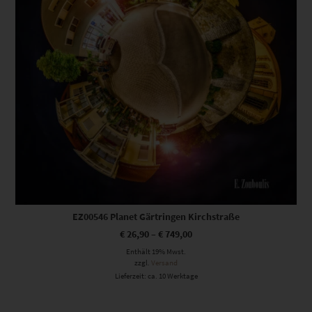
EZ00546 Planet Gärtringen Kirchstraße
€
26,90
–
€
749,00
Enthält 19% Mwst.
zzgl.
Versand
Lieferzeit: ca. 10 Werktage