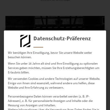
Dieses Produkt weist mehrere Varianten auf. Die Optionen können auf der Produktseite gewählt werden
Datenschutz-Präferenz
Wir benötigen Ihre Einwilligung, bevor Sie unsere Website weiter
besuchen können.
Wenn Sie unter 16 Jahre alt sind und Ihre Einwilligung zu optionalen
Services geben möchten, müssen Sie Ihre Erziehungsberechtigten um
Erlaubnis bitten.
Wir verwenden Cookies und andere Technologien auf unserer Website.
Einige von ihnen sind essenziell, während andere uns helfen, diese
EZ00804 Morgan Orange
Website und Ihre Erfahrung zu verbessern.
€
24,90
–
€
999,00
Personenbezogene Daten können verarbeitet werden (z. B. IP-
Enthält 19% Mwst.
Adressen), z. B. für personalisierte Anzeigen und Inhalte oder die
zzgl.
Versand
Messung von Anzeigen und Inhalten.
Lieferzeit: ca. 10 Werktage
Weitere Informationen über die Verwendung Ihrer Daten finden Sie in