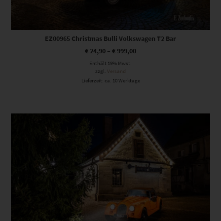
EZ00965 Christmas Bulli Volkswagen T2 Bar
€
24,90
–
€
999,00
Enthält 19% Mwst.
zzgl.
Versand
Lieferzeit: ca. 10 Werktage
Dieses Produkt weist mehrere Varianten auf. Die Optionen können auf der Produktseite gewählt werden