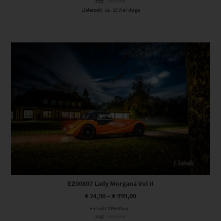
zzgl.
Versand
Lieferzeit: ca. 10 Werktage
Dieses Produkt weist mehrere Varianten auf. Die Optionen können auf der Produktseite gewählt werden
EZ00807 Lady Morgana Vol II
€
24,90
–
€
999,00
Enthält 19% Mwst.
zzgl.
Versand