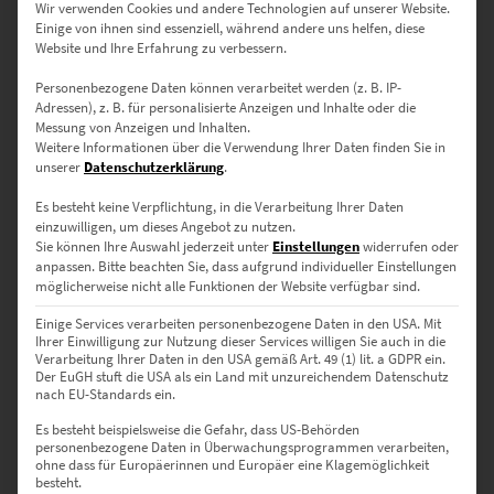
Wir verwenden Cookies und andere Technologien auf unserer Website.
Enthält 19% Mwst.
Einige von ihnen sind essenziell, während andere uns helfen, diese
zzgl.
Versand
Website und Ihre Erfahrung zu verbessern.
Lieferzeit: ca. 10 Werktage
Personenbezogene Daten können verarbeitet werden (z. B. IP-
Adressen), z. B. für personalisierte Anzeigen und Inhalte oder die
Messung von Anzeigen und Inhalten.
Dieses Produkt weist mehrere Varianten auf. Die Optionen können auf der Produktseite gewählt werden
Weitere Informationen über die Verwendung Ihrer Daten finden Sie in
unserer
Datenschutzerklärung
.
Es besteht keine Verpflichtung, in die Verarbeitung Ihrer Daten
einzuwilligen, um dieses Angebot zu nutzen.
Sie können Ihre Auswahl jederzeit unter
Einstellungen
widerrufen oder
anpassen.
Bitte beachten Sie, dass aufgrund individueller Einstellungen
möglicherweise nicht alle Funktionen der Website verfügbar sind.
Einige Services verarbeiten personenbezogene Daten in den USA. Mit
Ihrer Einwilligung zur Nutzung dieser Services willigen Sie auch in die
Verarbeitung Ihrer Daten in den USA gemäß Art. 49 (1) lit. a GDPR ein.
Der EuGH stuft die USA als ein Land mit unzureichendem Datenschutz
nach EU-Standards ein.
Es besteht beispielsweise die Gefahr, dass US-Behörden
EZ00805 Lady Morgana
personenbezogene Daten in Überwachungsprogrammen verarbeiten,
ohne dass für Europäerinnen und Europäer eine Klagemöglichkeit
€
24,90
–
€
999,00
besteht.