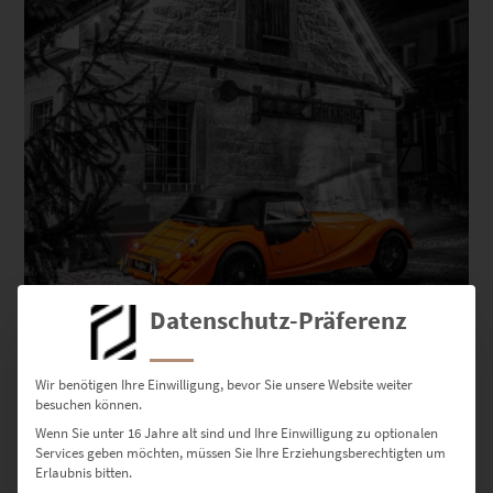
Datenschutz-Präferenz
Wir benötigen Ihre Einwilligung, bevor Sie unsere Website weiter
besuchen können.
Wenn Sie unter 16 Jahre alt sind und Ihre Einwilligung zu optionalen
Services geben möchten, müssen Sie Ihre Erziehungsberechtigten um
EZ00809 Morgan 4/4
Erlaubnis bitten.
€
24,90
–
€
999,00