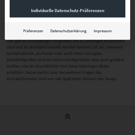
Lieferzeit: ca. 10 Werktage
Individuelle Datenschutz-Präferenzen
Präferenzen
Datenschutzerklärung
Impressum
Wenn Du Gärtringen Bilder kaufen willst, dann bist Du hier richtig.
Hier gibt es hochwertige Fotografien, die in Gärtringen entstanden
sind und als Wandbild bestellt werden können; z.B. als Leinwand
auf Keilrahmen, als Poster oder auch hinter Acrylglas.
Wandbildgrößen sind bis 150cm konfigurierbar aber auch größere
Größen und als Akustikbilder sind diese Gärtringen Bilder
erhältlich. Nutze hierfür oder bei weiteren Fragen das
Kontaktformular. Und nun viel Spaß beim Stöbern des Shops.