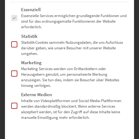
Enthält 19% Mwst.
zzgl.
Versand
Es folgt eine Liste der Service-Gruppen, für die eine Einwilligung erte
Essenziell
Lieferzeit: ca. 10 Werktage
Essenzielle Services ermöglichen grundlegende Funktionen und
sind für das ordnungsgemäße Funktionieren der Website
erforderlich.
Dieses Produkt weist mehrere Varianten auf. Die Optionen können auf der Produktseite gewählt werden
Statistik
Statistik-Cookies sammeln Nutzungsdaten, die uns Aufschluss
darüber geben, wie unsere Besucher mit unserer Website
umgehen.
Marketing
Marketing Services werden von Drittanbietern oder
Herausgebern genutzt, um personalisierte Werbung
anzuzeigen. Sie tun dies, indem sie Besucher über Websites
hinweg verfolgen.
Externe Medien
Inhalte von Videoplattformen und Social-Media-Plattformen
werden standardmäßig blockiert. Wenn externe Services
akzeptiert werden, ist für den Zugriff auf diese Inhalte keine
manuelle Einwilligung mehr erforderlich.
EZ00804 Morgan Orange
€
24,90
–
€
999,00
Enthält 19% Mwst.