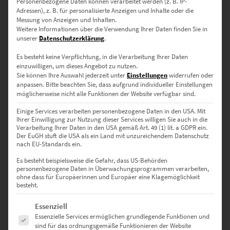
Personenbezogene Daten können verarbeitet werden (z. B. IP-
Adressen), z. B. für personalisierte Anzeigen und Inhalte oder die
Messung von Anzeigen und Inhalten.
Weitere Informationen über die Verwendung Ihrer Daten finden Sie in
unserer
Datenschutzerklärung
.
Es besteht keine Verpflichtung, in die Verarbeitung Ihrer Daten
einzuwilligen, um dieses Angebot zu nutzen.
Sie können Ihre Auswahl jederzeit unter
Einstellungen
widerrufen oder
anpassen.
Bitte beachten Sie, dass aufgrund individueller Einstellungen
möglicherweise nicht alle Funktionen der Website verfügbar sind.
Einige Services verarbeiten personenbezogene Daten in den USA. Mit
Ihrer Einwilligung zur Nutzung dieser Services willigen Sie auch in die
Verarbeitung Ihrer Daten in den USA gemäß Art. 49 (1) lit. a GDPR ein.
Der EuGH stuft die USA als ein Land mit unzureichendem Datenschutz
nach EU-Standards ein.
Es besteht beispielsweise die Gefahr, dass US-Behörden
personenbezogene Daten in Überwachungsprogrammen verarbeiten,
ohne dass für Europäerinnen und Europäer eine Klagemöglichkeit
besteht.
Es folgt eine Liste der Service-Gruppen, für die eine Einwilligung erte
Essenziell
EZ00809 Morgan 4/4
Essenzielle Services ermöglichen grundlegende Funktionen und
€
24,90
–
€
999,00
sind für das ordnungsgemäße Funktionieren der Website