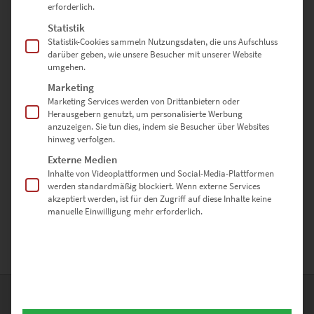
erforderlich.
Enthält 19% Mwst.
zzgl.
Versand
Statistik
Lieferzeit: ca. 10 Werktage
Statistik-Cookies sammeln Nutzungsdaten, die uns Aufschluss
darüber geben, wie unsere Besucher mit unserer Website
umgehen.
Marketing
Marketing Services werden von Drittanbietern oder
Wenn Du Gärtringen Bilder kaufen willst, dann bist Du hier richtig.
Herausgebern genutzt, um personalisierte Werbung
Hier gibt es hochwertige Fotografien, die in Gärtringen entstanden
anzuzeigen. Sie tun dies, indem sie Besucher über Websites
sind und als Wandbild bestellt werden können; z.B. als Leinwand
hinweg verfolgen.
auf Keilrahmen, als Poster oder auch hinter Acrylglas.
Externe Medien
Wandbildgrößen sind bis 150cm konfigurierbar aber auch größere
Inhalte von Videoplattformen und Social-Media-Plattformen
Größen und als Akustikbilder sind diese Gärtringen Bilder
werden standardmäßig blockiert. Wenn externe Services
erhältlich. Nutze hierfür oder bei weiteren Fragen das
akzeptiert werden, ist für den Zugriff auf diese Inhalte keine
manuelle Einwilligung mehr erforderlich.
Kontaktformular. Und nun viel Spaß beim Stöbern des Shops.