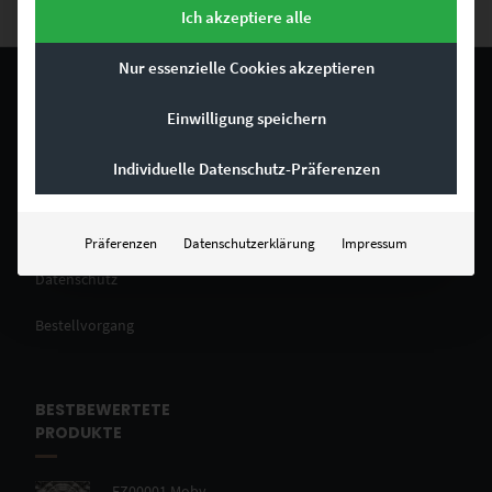
Ich akzeptiere alle
Nur essenzielle Cookies akzeptieren
Einwilligung speichern
RECHTLICHES
Individuelle Datenschutz-Präferenzen
Impressum
Allgemeine Geschäftsbedingungen
Präferenzen
Datenschutzerklärung
Impressum
Datenschutz
Bestellvorgang
BESTBEWERTETE
PRODUKTE
EZ00001 Moby