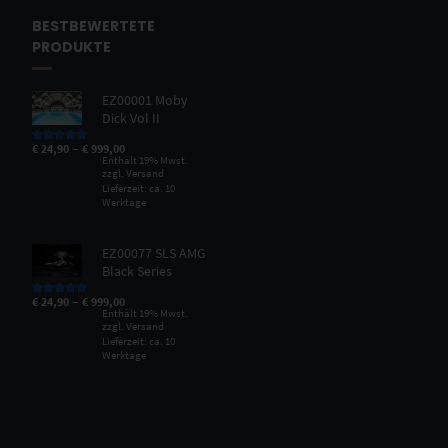
BESTBEWERTETE
PRODUKTE
EZ00001 Moby
Dick Vol II
–
€
24,90
€
999,00
Bewertet mit
5.00
von 5
Enthält 19% Mwst.
zzgl.
Versand
Lieferzeit: ca. 10
Werktage
EZ00077 SLS AMG
Black Series
–
€
24,90
€
999,00
Bewertet mit
5.00
von 5
Enthält 19% Mwst.
zzgl.
Versand
Lieferzeit: ca. 10
Werktage