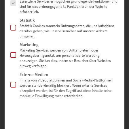
Essenzielle Services ermöglichen grundlegende Funktionen und
sind für das ordnungsgemäße Funktionieren der Website
erforderlich.
EZ00083 The GLA on a Rainy Night
Statistik
Statistik-Cookies sammeln Nutzungsdaten, die uns Aufschluss
€
24,90
–
€
999,00
darüber geben, wie unsere Besucher mit unserer Website
Enthält 19% Mwst.
umgehen.
zzgl.
Versand
Marketing
Lieferzeit: ca. 10 Werktage
Marketing Services werden von Drittanbietern oder
Herausgebern genutzt, um personalisierte Werbung
anzuzeigen. Sie tun dies, indem sie Besucher über Websites
hinweg verfolgen.
Wenn Du Gärtringen Bilder kaufen willst, dann bist Du hier richtig.
Externe Medien
Hier gibt es hochwertige Fotografien, die in Gärtringen entstanden
Inhalte von Videoplattformen und Social-Media-Plattformen
werden standardmäßig blockiert. Wenn externe Services
sind und als Wandbild bestellt werden können; z.B. als Leinwand
akzeptiert werden, ist für den Zugriff auf diese Inhalte keine
auf Keilrahmen, als Poster oder auch hinter Acrylglas.
manuelle Einwilligung mehr erforderlich.
Wandbildgrößen sind bis 150cm konfigurierbar aber auch größere
Größen und als Akustikbilder sind diese Gärtringen Bilder
erhältlich. Nutze hierfür oder bei weiteren Fragen das
Kontaktformular. Und nun viel Spaß beim Stöbern des Shops.