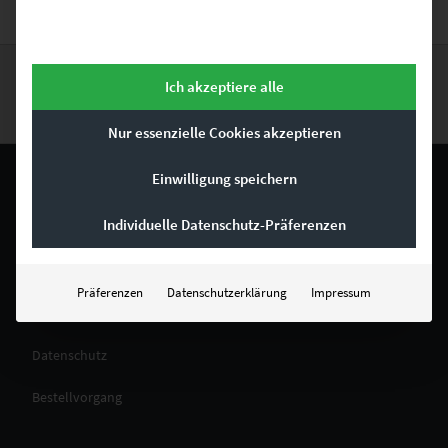
Ich akzeptiere alle
ZURÜCK NACH OBEN
Nur essenzielle Cookies akzeptieren
Einwilligung speichern
RECHTLICHES
Individuelle Datenschutz-Präferenzen
Impressum
Präferenzen
Datenschutzerklärung
Impressum
Allgemeine Geschäftsbedingungen
Datenschutz
Bestellvorgang