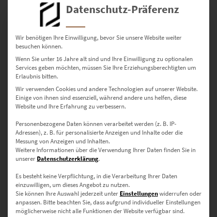
zzgl.
Versand
Datenschutz-Präferenz
Lieferzeit: ca. 10 Werktage
Wir benötigen Ihre Einwilligung, bevor Sie unsere Website weiter
Dieses Produkt weist mehrere Varianten auf. Die Optionen können auf der Produktseite gewählt werden
besuchen können.
Wenn Sie unter 16 Jahre alt sind und Ihre Einwilligung zu optionalen
Services geben möchten, müssen Sie Ihre Erziehungsberechtigten um
Erlaubnis bitten.
Wir verwenden Cookies und andere Technologien auf unserer Website.
Einige von ihnen sind essenziell, während andere uns helfen, diese
Website und Ihre Erfahrung zu verbessern.
Personenbezogene Daten können verarbeitet werden (z. B. IP-
Adressen), z. B. für personalisierte Anzeigen und Inhalte oder die
Messung von Anzeigen und Inhalten.
Weitere Informationen über die Verwendung Ihrer Daten finden Sie in
unserer
Datenschutzerklärung
.
Es besteht keine Verpflichtung, in die Verarbeitung Ihrer Daten
einzuwilligen, um dieses Angebot zu nutzen.
EZ00383 Starburst
Sie können Ihre Auswahl jederzeit unter
Einstellungen
widerrufen oder
€
24,90
–
€
999,00
anpassen.
Bitte beachten Sie, dass aufgrund individueller Einstellungen
Enthält 19% Mwst.
möglicherweise nicht alle Funktionen der Website verfügbar sind.
zzgl.
Versand