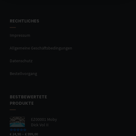
RECHTLICHES
Impressum
Allgemeine Geschäftsbedingungen
Datenschutz
Bestellvorgang
BESTBEWERTETE
PRODUKTE
EZ00001 Moby
Dick Vol II
–
€
24,90
€
999,00
Bewertet mit