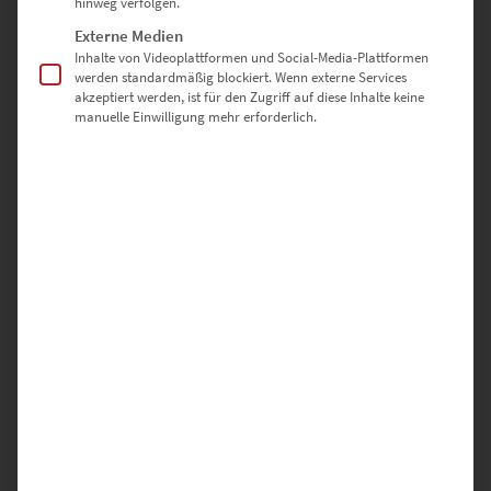
hinweg verfolgen.
Lieferzeit: ca. 10 Werktage
Externe Medien
Inhalte von Videoplattformen und Social-Media-Plattformen
werden standardmäßig blockiert. Wenn externe Services
Dieses Produkt weist mehrere Varianten auf. Die Optionen können auf der Produktseite gewählt werden
akzeptiert werden, ist für den Zugriff auf diese Inhalte keine
manuelle Einwilligung mehr erforderlich.
EZ00299 Safe Haven
€
24,90
–
€
999,00
Enthält 19% Mwst.
zzgl.
Versand
Lieferzeit: ca. 10 Werktage