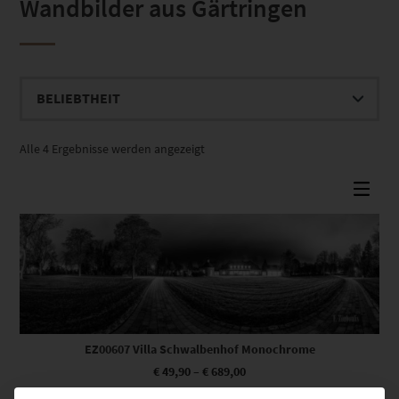
Wandbilder aus Gärtringen
Nach
Alle 4 Ergebnisse werden angezeigt
Beliebtheit
sortiert
Dieses Produkt weist mehrere Varianten auf. Die Optionen können auf der Produktseite gewählt werden
EZ00607 Villa Schwalbenhof Monochrome
€
49,90
–
€
689,00
Enthält 19% Mwst.