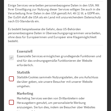
Lieferzeit: ca. 10 Werktage
Einige Services verarbeiten personenbezogene Daten in den USA. Mit
Ihrer Einwilligung zur Nutzung dieser Services willigen Sie auch in die
Verarbeitung Ihrer Daten in den USA gemäß Art. 49 (1) lit. a GDPR ein.
Der EuGH stuft die USA als ein Land mit unzureichendem Datenschutz
Dieses Produkt weist mehrere Varianten auf. Die Optionen können auf der Produktseite gewählt werden
nach EU-Standards ein.
Es besteht beispielsweise die Gefahr, dass US-Behörden
personenbezogene Daten in Überwachungsprogrammen verarbeiten,
ohne dass für Europäerinnen und Europäer eine Klagemöglichkeit
besteht.
Es folgt eine Liste der Service-Gruppen, für die eine Einwilligung erte
Essenziell
Essenzielle Services ermöglichen grundlegende Funktionen und
sind für das ordnungsgemäße Funktionieren der Website
erforderlich.
Statistik
Statistik-Cookies sammeln Nutzungsdaten, die uns Aufschluss
darüber geben, wie unsere Besucher mit unserer Website
umgehen.
EZ00300 Gärtringen Marktplatz
Marketing
€
24,90
–
€
999,00
Marketing Services werden von Drittanbietern oder
Herausgebern genutzt, um personalisierte Werbung
Enthält 19% Mwst.
anzuzeigen. Sie tun dies, indem sie Besucher über Websites
zzgl.
Versand