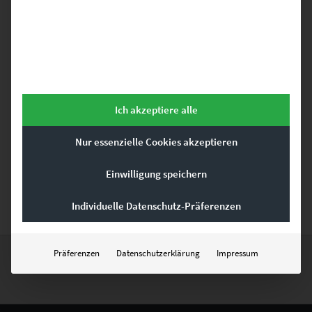
Wenn Du Gärtringen Bilder kaufen willst, dann bist Du hier richtig.
Hier gibt es hochwertige Fotografien, die in Gärtringen entstanden
sind und als Wandbild bestellt werden können; z.B. als Leinwand
Ich akzeptiere alle
auf Keilrahmen, als Poster oder auch hinter Acrylglas.
Wandbildgrößen sind bis 150cm konfigurierbar aber auch größere
Nur essenzielle Cookies akzeptieren
Größen und als Akustikbilder sind diese Gärtringen Bilder
erhältlich. Nutze hierfür oder bei weiteren Fragen das
Einwilligung speichern
Kontaktformular. Und nun viel Spaß beim Stöbern des Shops.
Individuelle Datenschutz-Präferenzen
Präferenzen
Datenschutzerklärung
Impressum