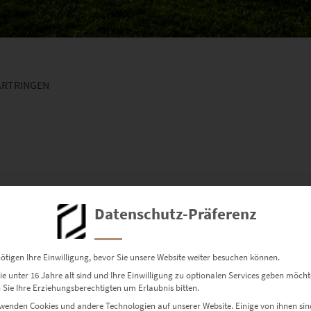
ÄRTRINGEN
Datenschutz-Präferenz
ötigen Ihre Einwilligung, bevor Sie unsere Website weiter besuchen können.
e unter 16 Jahre alt sind und Ihre Einwilligung zu optionalen Services geben möcht
Dieses Produkt weist mehrere Varianten auf. Die Optionen können auf der Produktseite gewählt werden
Sie Ihre Erziehungsberechtigten um Erlaubnis bitten.
wenden Cookies und andere Technologien auf unserer Website. Einige von ihnen sin