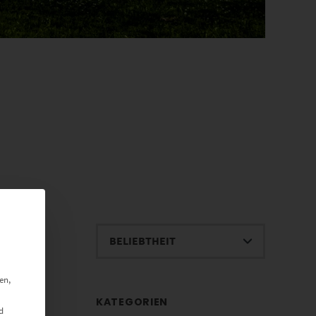
en,
KATEGORIEN
d