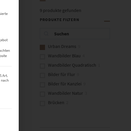
9
produkte gefunden
ierte
PRODUKTE FILTERN
gebot
Urban Dreams
9
eachten
Wandbilder Blau
4
bsite
Wandbilder Quadratisch
1
Bilder für Flur
9
 Art.
z nach
Bilder für Kanzlei
9
Wandbilder Natur
3
Brücken
2
t werden kann. Die erste Service-Gruppe ist essenziell und kann nich