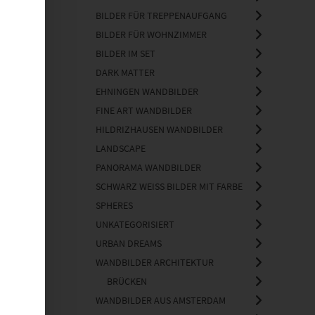
BILDER FÜR TREPPENAUFGANG
BILDER FÜR WOHNZIMMER
BILDER IM SET
DARK MATTER
EHNINGEN WANDBILDER
FINE ART WANDBILDER
HILDRIZHAUSEN WANDBILDER
LANDSCAPE
PANORAMA WANDBILDER
SCHWARZ WEISS BILDER MIT FARBE
SPHERES
UNKATEGORISIERT
URBAN DREAMS
WANDBILDER ARCHITEKTUR
BRÜCKEN
WANDBILDER AUS AMSTERDAM