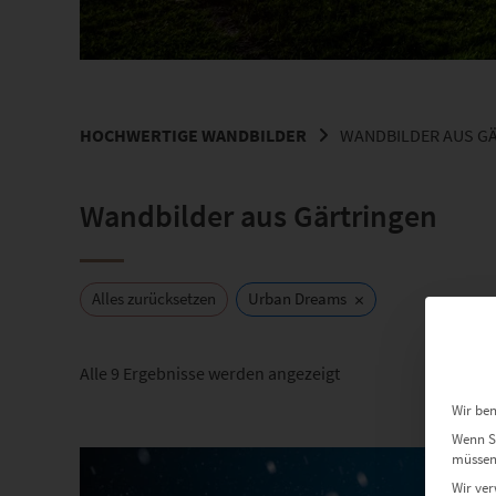
HOCHWERTIGE WANDBILDER
WANDBILDER AUS G
Wandbilder aus Gärtringen
×
Alles zurücksetzen
Urban Dreams
Nach
Alle 9 Ergebnisse werden angezeigt
Beliebtheit
Wir ben
sortiert
Wenn Si
Dieses Produkt weist mehrere Varianten auf. Die Optionen können auf der Produktseite gewählt werden
müssen 
Wir ver