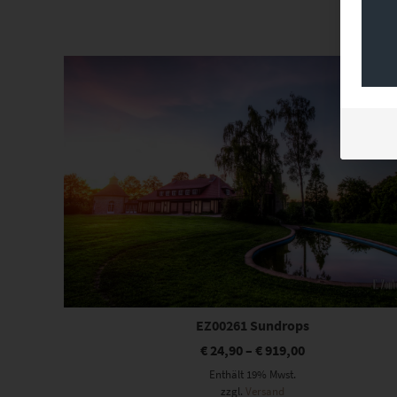
Dieses Produkt weist mehrere Varianten auf. Die Optionen können auf der Produktseite gewählt werden
EZ00261 Sundrops
€
24,90
–
€
919,00
Enthält 19% Mwst.
zzgl.
Versand