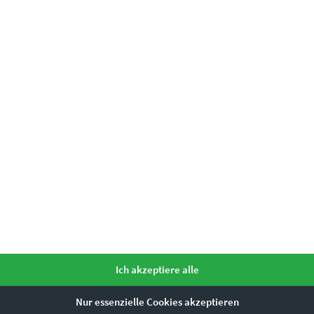
Dieses Produkt weist mehrere Varianten auf. Die Optionen können auf der Produktseite gewählt werden
EZ00262 Sunset at Villa Schwalbenhof
€
24,90
–
€
919,00
Ich akzeptiere alle
Enthält 19% Mwst.
zzgl.
Versand
Nur essenzielle Cookies akzeptieren
Lieferzeit: ca. 10 Werktage