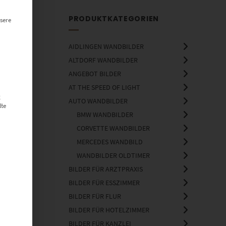
PRODUKTKATEGORIEN
sere
AIDLINGEN WANDBILDER
ALTDORF WANDBILDER
ANGEBOT BILDER
AT THE SPEED OF LIGHT
g
AUTO WANDBILDER
lte
BMW WANDBILDER
CORVETTE WANDBILDER
MERCEDES WANDBILD
WANDBILDER OLDTIMER
BILDER FÜR ARZTPRAXIS
BILDER FÜR ESSZIMMER
BILDER FÜR FLUR
BILDER FÜR HOTELZIMMER
BILDER FÜR KANZLEI