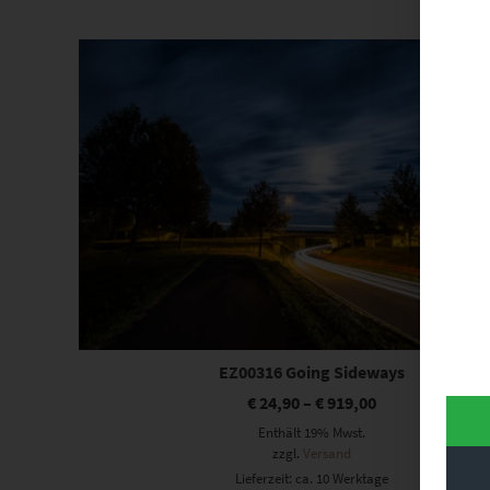
Dieses Produkt weist mehrere Varianten auf. Die Optionen können auf der Produktseite gewählt werden
EZ00316 Going Sideways
€
24,90
–
€
919,00
Enthält 19% Mwst.
zzgl.
Versand
Lieferzeit: ca. 10 Werktage