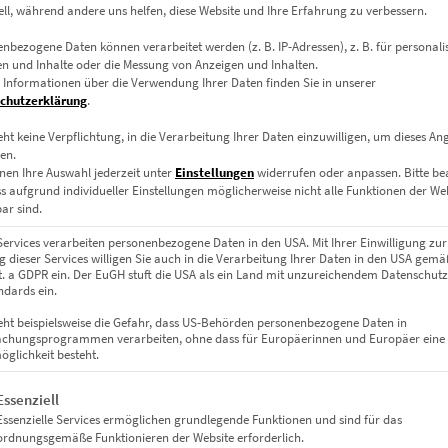
ell, während andere uns helfen, diese Website und Ihre Erfahrung zu verbessern.
nbezogene Daten können verarbeitet werden (z. B. IP-Adressen), z. B. für personalis
n und Inhalte oder die Messung von Anzeigen und Inhalten.
 Informationen über die Verwendung Ihrer Daten finden Sie in unserer
chutzerklärung
.
eht keine Verpflichtung, in die Verarbeitung Ihrer Daten einzuwilligen, um dieses An
en.
nen Ihre Auswahl jederzeit unter
Einstellungen
widerrufen oder anpassen.
Bitte b
ss aufgrund individueller Einstellungen möglicherweise nicht alle Funktionen der We
ar sind.
Services verarbeiten personenbezogene Daten in den USA. Mit Ihrer Einwilligung zur
 dieser Services willigen Sie auch in die Verarbeitung Ihrer Daten in den USA gemäß
EZ00745 Villa Schwalbenhof im Winter
lit. a GDPR ein. Der EuGH stuft die USA als ein Land mit unzureichendem Datenschut
€
24,90
–
€
919,00
dards ein.
Enthält 19% Mwst.
eht beispielsweise die Gefahr, dass US-Behörden personenbezogene Daten in
zzgl.
Versand
chungsprogrammen verarbeiten, ohne dass für Europäerinnen und Europäer eine
glichkeit besteht.
Lieferzeit: ca. 10 Werktage
gt eine Liste der Service-Gruppen, für die eine Einwilligung erteil
Essenziell
Essenzielle Services ermöglichen grundlegende Funktionen und sind für das
Dieses Produkt weist mehrere Varianten auf. Die Optionen können auf der Produktseite gewählt werden
ordnungsgemäße Funktionieren der Website erforderlich.