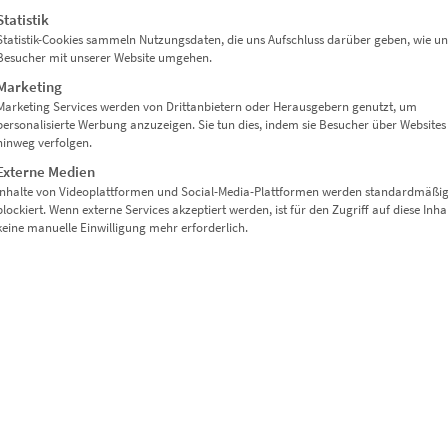
Statistik
Statistik-Cookies sammeln Nutzungsdaten, die uns Aufschluss darüber geben, wie un
Besucher mit unserer Website umgehen.
Marketing
Marketing Services werden von Drittanbietern oder Herausgebern genutzt, um
personalisierte Werbung anzuzeigen. Sie tun dies, indem sie Besucher über Websites
hinweg verfolgen.
Externe Medien
Inhalte von Videoplattformen und Social-Media-Plattformen werden standardmäßi
blockiert. Wenn externe Services akzeptiert werden, ist für den Zugriff auf diese Inha
keine manuelle Einwilligung mehr erforderlich.
EZ00478 Mother Earth Brother Moon
€
24,90
–
€
919,00
Enthält 19% Mwst.
zzgl.
Versand
Lieferzeit: ca. 10 Werktage