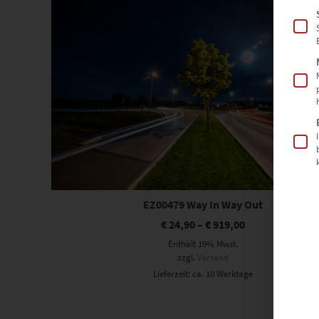
EZ00479 Way In Way Out
€
24,90
–
€
919,00
Enthält 19% Mwst.
zzgl.
Versand
Lieferzeit: ca. 10 Werktage