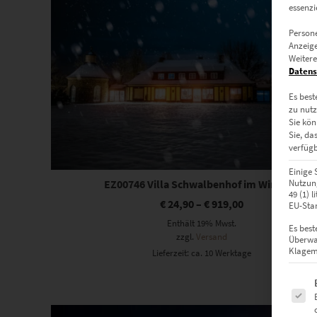
essenzi
Persone
Anzeige
Weitere
Datens
Es best
zu nutz
Sie kön
Sie, da
verfügb
Einige 
Nutzung
EZ00746 Villa Schwalbenhof im Winter II
49 (1) 
€
24,90
–
€
919,00
EU-Stan
Enthält 19% Mwst.
Es best
zzgl.
Versand
Überwa
Klagemö
Lieferzeit: ca. 10 Werktage
Es fol
Dieses Produkt weist mehrere Varianten auf. Die Optionen können auf der Produktseite gewählt werden