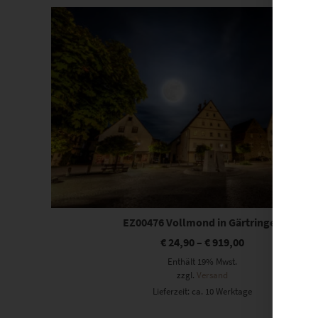
Dieses Produkt weist mehrere Varianten auf. Die Optionen können auf der Produktseite gewählt werden
EZ00476 Vollmond in Gärtringen
€
24,90
–
€
919,00
Enthält 19% Mwst.
zzgl.
Versand
Lieferzeit: ca. 10 Werktage