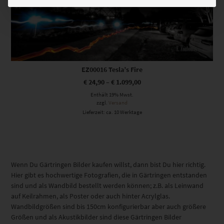
EZ00016 Tesla’s Fire
€
24,90
–
€
1.099,00
Enthält 19% Mwst.
zzgl.
Versand
Lieferzeit: ca. 10 Werktage
Wenn Du Gärtringen Bilder kaufen willst, dann bist Du hier richtig.
Hier gibt es hochwertige Fotografien, die in Gärtringen entstanden
sind und als Wandbild bestellt werden können; z.B. als Leinwand
auf Keilrahmen, als Poster oder auch hinter Acrylglas.
Wandbildgrößen sind bis 150cm konfigurierbar aber auch größere
Größen und als Akustikbilder sind diese Gärtringen Bilder