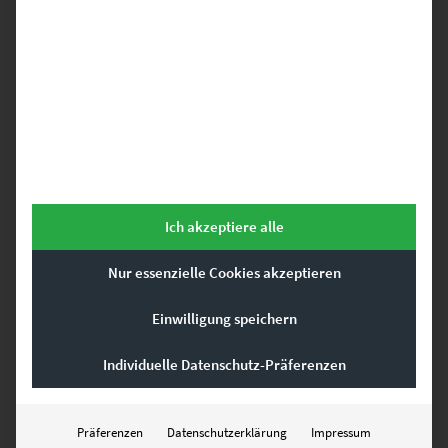
EZ00393 Planet Theodor Heuss Realschule
€
26,90
–
€
749,00
Enthält 19% Mwst.
zzgl.
Versand
Ich akzeptiere alle
Lieferzeit: ca. 10 Werktage
Nur essenzielle Cookies akzeptieren
Dieses Produkt weist mehrere Varianten auf. Die Optionen können auf der Produktseite gewählt werden
Einwilligung speichern
Individuelle Datenschutz-Präferenzen
Präferenzen
Datenschutzerklärung
Impressum