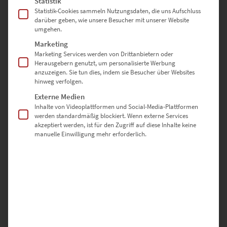
Statistik
Statistik-Cookies sammeln Nutzungsdaten, die uns Aufschluss
darüber geben, wie unsere Besucher mit unserer Website
EZ00558 Gärtringen Freibad Panorama
umgehen.
€
49,90
–
€
689,00
Marketing
Enthält 19% Mwst.
Marketing Services werden von Drittanbietern oder
zzgl.
Versand
Herausgebern genutzt, um personalisierte Werbung
Lieferzeit: ca. 10 Werktage
anzuzeigen. Sie tun dies, indem sie Besucher über Websites
hinweg verfolgen.
Externe Medien
Dieses Produkt weist mehrere Varianten auf. Die Optionen können auf der Produktseite gewählt werden
Inhalte von Videoplattformen und Social-Media-Plattformen
werden standardmäßig blockiert. Wenn externe Services
akzeptiert werden, ist für den Zugriff auf diese Inhalte keine
manuelle Einwilligung mehr erforderlich.