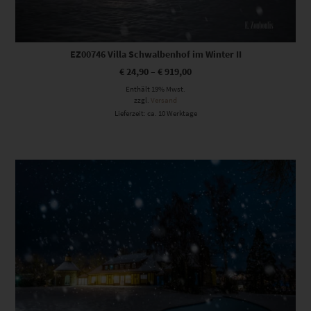
EZ00746 Villa Schwalbenhof im Winter II
€
24,90
–
€
919,00
Enthält 19% Mwst.
zzgl.
Versand
Lieferzeit: ca. 10 Werktage
Dieses Produkt weist mehrere Varianten auf. Die Optionen können auf der Produktseite gewählt werden