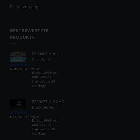
Bestellvorgang
BESTBEWERTETE
PRODUKTE
EZ00001 Moby
Dick Vol II
–
€
24,90
€
999,00
Bewertet mit
5.00
von 5
Enthält 19% Mwst.
zzgl.
Versand
Lieferzeit: ca. 10
Werktage
EZ00077 SLS AMG
Black Series
–
€
24,90
€
999,00
Bewertet mit
5.00
von 5
Enthält 19% Mwst.
zzgl.
Versand
Lieferzeit: ca. 10
Werktage