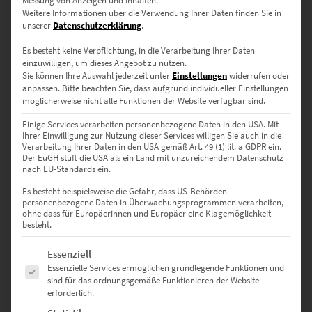
Messung von Anzeigen und Inhalten.
Weitere Informationen über die Verwendung Ihrer Daten finden Sie in
unserer
Datenschutzerklärung
.
Es besteht keine Verpflichtung, in die Verarbeitung Ihrer Daten
einzuwilligen, um dieses Angebot zu nutzen.
Sie können Ihre Auswahl jederzeit unter
Einstellungen
widerrufen oder
anpassen.
Bitte beachten Sie, dass aufgrund individueller Einstellungen
möglicherweise nicht alle Funktionen der Website verfügbar sind.
Einige Services verarbeiten personenbezogene Daten in den USA. Mit
EZ00559 Planet Freibad Gärtringen
Ihrer Einwilligung zur Nutzung dieser Services willigen Sie auch in die
Verarbeitung Ihrer Daten in den USA gemäß Art. 49 (1) lit. a GDPR ein.
€
26,90
–
€
749,00
Der EuGH stuft die USA als ein Land mit unzureichendem Datenschutz
nach EU-Standards ein.
Enthält 19% Mwst.
zzgl.
Versand
Es besteht beispielsweise die Gefahr, dass US-Behörden
Lieferzeit: ca. 10 Werktage
personenbezogene Daten in Überwachungsprogrammen verarbeiten,
ohne dass für Europäerinnen und Europäer eine Klagemöglichkeit
besteht.
Dieses Produkt weist mehrere Varianten auf. Die Optionen können auf der Produktseite gewählt werden
Es folgt eine Liste der Service-Gruppen, für die eine Einwilligung erte
Essenziell
Essenzielle Services ermöglichen grundlegende Funktionen und
sind für das ordnungsgemäße Funktionieren der Website
erforderlich.