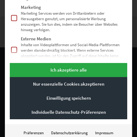
Marketing
Marketing Services werden von Drittanbietern oder
Herausgebern genutzt, um personalisierte Werbung
anzuzeigen. Sie tun dies, indem sie Besucher über Websites
hinweg verfolgen.
Externe Medien
Inhalte von Videoplattformen und Social-Media-Plattformen
werden standardmäßig blockiert. Wenn externe Services
akzeptiert werden, ist für den Zugriff auf diese Inhalte keine
manuelle Einwilligung mehr erforderlich.
Ich akzeptiere alle
RECHTLICHES
Nur essenzielle Cookies akzeptieren
Impressum
Einwilligung speichern
Allgemeine Geschäftsbedingungen
Datenschutz
Individuelle Datenschutz-Präferenzen
Bestellvorgang
Präferenzen
Datenschutzerklärung
Impressum