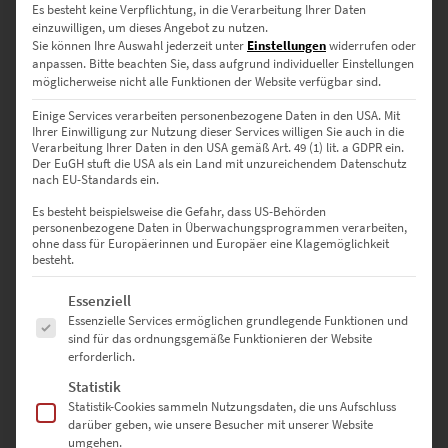
Es besteht keine Verpflichtung, in die Verarbeitung Ihrer Daten
einzuwilligen, um dieses Angebot zu nutzen.
Sie können Ihre Auswahl jederzeit unter
Einstellungen
widerrufen oder
anpassen.
Bitte beachten Sie, dass aufgrund individueller Einstellungen
EZ00965 Christmas Bulli Volkswagen T2 Bar
möglicherweise nicht alle Funktionen der Website verfügbar sind.
€
24,90
–
€
999,00
Einige Services verarbeiten personenbezogene Daten in den USA. Mit
Enthält 19% Mwst.
Ihrer Einwilligung zur Nutzung dieser Services willigen Sie auch in die
zzgl.
Versand
Verarbeitung Ihrer Daten in den USA gemäß Art. 49 (1) lit. a GDPR ein.
Der EuGH stuft die USA als ein Land mit unzureichendem Datenschutz
Lieferzeit: ca. 10 Werktage
nach EU-Standards ein.
Es besteht beispielsweise die Gefahr, dass US-Behörden
personenbezogene Daten in Überwachungsprogrammen verarbeiten,
ohne dass für Europäerinnen und Europäer eine Klagemöglichkeit
besteht.
Wenn Du Gärtringen Bilder kaufen willst, dann bist Du hier richtig.
Hier gibt es hochwertige Fotografien, die in Gärtringen entstanden
Es folgt eine Liste der Service-Gruppen, für die eine Einwilligung erte
Essenziell
sind und als Wandbild bestellt werden können; z.B. als Leinwand
Essenzielle Services ermöglichen grundlegende Funktionen und
auf Keilrahmen, als Poster oder auch hinter Acrylglas.
sind für das ordnungsgemäße Funktionieren der Website
Wandbildgrößen sind bis 150cm konfigurierbar aber auch größere
erforderlich.
Größen und als Akustikbilder sind diese Gärtringen Bilder
Statistik
erhältlich. Nutze hierfür oder bei weiteren Fragen das
Statistik-Cookies sammeln Nutzungsdaten, die uns Aufschluss
Kontaktformular. Und nun viel Spaß beim Stöbern des Shops.
darüber geben, wie unsere Besucher mit unserer Website
umgehen.