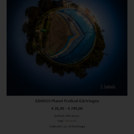
EZ00559 Planet Freibad Gärtringen
€
26,90
–
€
749,00
Enthält 19% Mwst.
zzgl.
Versand
Lieferzeit: ca. 10 Werktage