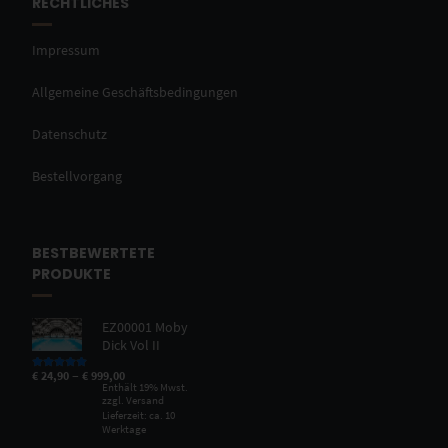
RECHTLICHES
Impressum
Allgemeine Geschäftsbedingungen
Datenschutz
Bestellvorgang
BESTBEWERTETE
PRODUKTE
EZ00001 Moby
Dick Vol II
–
€
24,90
€
999,00
Bewertet mit
5.00
von 5
Enthält 19% Mwst.
zzgl.
Versand
Lieferzeit: ca. 10
Werktage