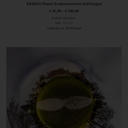
EZ00556 Planet Grabenzentrum Gärtringen
€
26,90
–
€
749,00
Enthält 19% Mwst.
zzgl.
Versand
Lieferzeit: ca. 10 Werktage
Dieses Produkt weist mehrere Varianten auf. Die Optionen können auf der Produktseite gewählt werden