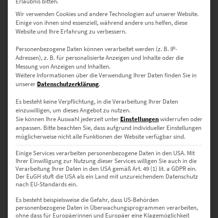
Erlaubnis bitten.
Wir verwenden Cookies und andere Technologien auf unserer Website.
Einige von ihnen sind essenziell, während andere uns helfen, diese
Website und Ihre Erfahrung zu verbessern.
Personenbezogene Daten können verarbeitet werden (z. B. IP-
Adressen), z. B. für personalisierte Anzeigen und Inhalte oder die
Messung von Anzeigen und Inhalten.
Weitere Informationen über die Verwendung Ihrer Daten finden Sie in
unserer
Datenschutzerklärung
.
Es besteht keine Verpflichtung, in die Verarbeitung Ihrer Daten
einzuwilligen, um dieses Angebot zu nutzen.
Sie können Ihre Auswahl jederzeit unter
Einstellungen
widerrufen oder
anpassen.
Bitte beachten Sie, dass aufgrund individueller Einstellungen
möglicherweise nicht alle Funktionen der Website verfügbar sind.
Einige Services verarbeiten personenbezogene Daten in den USA. Mit
Ihrer Einwilligung zur Nutzung dieser Services willigen Sie auch in die
Verarbeitung Ihrer Daten in den USA gemäß Art. 49 (1) lit. a GDPR ein.
Der EuGH stuft die USA als ein Land mit unzureichendem Datenschutz
nach EU-Standards ein.
EZ00548 Planet Kayertäle Gärtringen
€
26,90
–
€
749,00
Es besteht beispielsweise die Gefahr, dass US-Behörden
personenbezogene Daten in Überwachungsprogrammen verarbeiten,
Enthält 19% Mwst.
ohne dass für Europäerinnen und Europäer eine Klagemöglichkeit