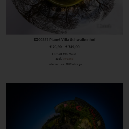
EZ00552 Planet Villa Schwalbenhof
€
26,90
–
€
749,00
Enthält 19% Mwst.
zzgl.
Versand
Lieferzeit: ca. 10 Werktage
Dieses Produkt weist mehrere Varianten auf. Die Optionen können auf der Produktseite gewählt werden