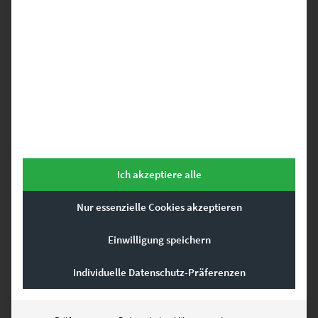
EZ00299 Safe Haven
€
24,90
–
€
999,00
Enthält 19% Mwst.
zzgl.
Versand
Lieferzeit: ca. 10 Werktage
Dieses Produkt weist mehrere Varianten auf. Die Optionen können auf der Produktseite gewählt werden
Ich akzeptiere alle
Nur essenzielle Cookies akzeptieren
Einwilligung speichern
Individuelle Datenschutz-Präferenzen