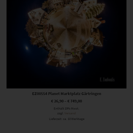
EZ00554 Planet Marktplatz Gärtringen
€
26,90
–
€
749,00
Enthält 19% Mwst.
zzgl.
Versand
Lieferzeit: ca. 10 Werktage