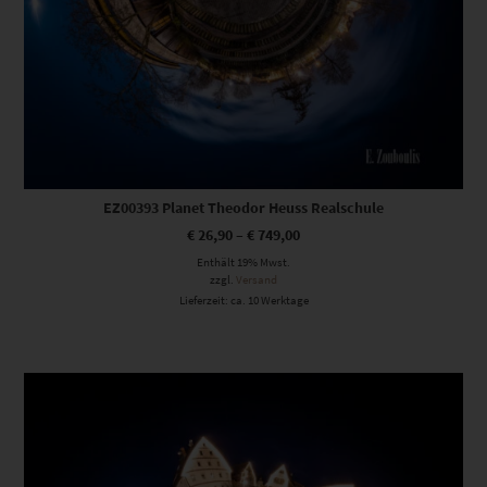
EZ00393 Planet Theodor Heuss Realschule
€
26,90
–
€
749,00
Enthält 19% Mwst.
zzgl.
Versand
Lieferzeit: ca. 10 Werktage
Dieses Produkt weist mehrere Varianten auf. Die Optionen können auf der Produktseite gewählt werden