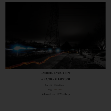
Dieses Produkt weist mehrere Varianten auf. Die Optionen können auf der Produktseite gewählt werden
EZ00016 Tesla’s Fire
€
24,90
–
€
1.099,00
Enthält 19% Mwst.
zzgl.
Versand
Lieferzeit: ca. 10 Werktage