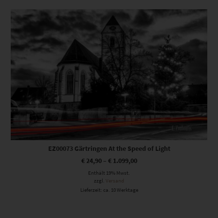
Dieses Produkt weist mehrere Varianten auf. Die Optionen können auf der Produktseite gewählt werden
EZ00073 Gärtringen At the Speed of Light
€
24,90
–
€
1.099,00
Enthält 19% Mwst.
zzgl.
Versand
Lieferzeit: ca. 10 Werktage