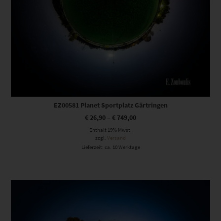
EZ00581 Planet Sportplatz Gärtringen
€
26,90
–
€
749,00
Enthält 19% Mwst.
zzgl.
Versand
Lieferzeit: ca. 10 Werktage
Dieses Produkt weist mehrere Varianten auf. Die Optionen können auf der Produktseite gewählt werden