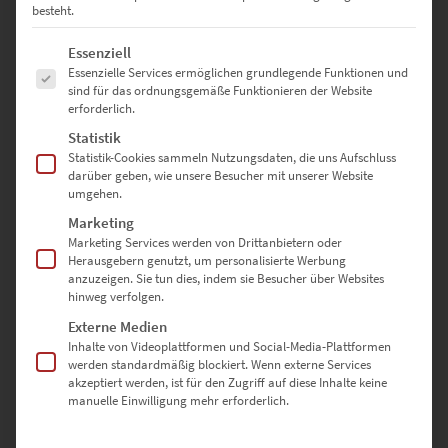
zzgl.
Versand
besteht.
Lieferzeit: ca. 10 Werktage
Es folgt eine Liste der Service-Gruppen, für die eine Einwilligung erte
Essenziell
Essenzielle Services ermöglichen grundlegende Funktionen und
Dieses Produkt weist mehrere Varianten auf. Die Optionen können auf der Produktseite gewählt werden
sind für das ordnungsgemäße Funktionieren der Website
erforderlich.
Statistik
Statistik-Cookies sammeln Nutzungsdaten, die uns Aufschluss
darüber geben, wie unsere Besucher mit unserer Website
umgehen.
Marketing
Marketing Services werden von Drittanbietern oder
Herausgebern genutzt, um personalisierte Werbung
anzuzeigen. Sie tun dies, indem sie Besucher über Websites
hinweg verfolgen.
Externe Medien
Inhalte von Videoplattformen und Social-Media-Plattformen
werden standardmäßig blockiert. Wenn externe Services
akzeptiert werden, ist für den Zugriff auf diese Inhalte keine
manuelle Einwilligung mehr erforderlich.