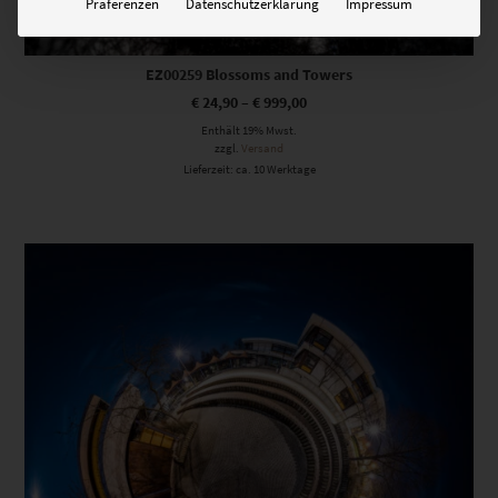
Präferenzen
Datenschutzerklärung
Impressum
EZ00259 Blossoms and Towers
€
24,90
–
€
999,00
Enthält 19% Mwst.
zzgl.
Versand
Lieferzeit: ca. 10 Werktage
Dieses Produkt weist mehrere Varianten auf. Die Optionen können auf der Produktseite gewählt werden