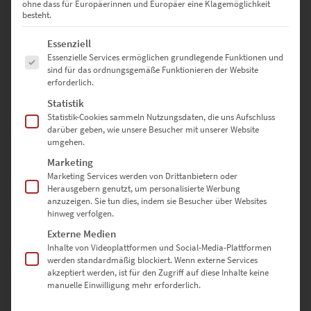
ohne dass für Europäerinnen und Europäer eine Klagemöglichkeit
Lieferzeit: ca. 10 Werktage
besteht.
Es folgt eine Liste der Service-Gruppen, für die eine Einwilligung erte
Essenziell
Dieses Produkt weist mehrere Varianten auf. Die Optionen können auf der Produktseite gewählt werden
Essenzielle Services ermöglichen grundlegende Funktionen und
sind für das ordnungsgemäße Funktionieren der Website
erforderlich.
Statistik
Statistik-Cookies sammeln Nutzungsdaten, die uns Aufschluss
darüber geben, wie unsere Besucher mit unserer Website
umgehen.
Marketing
Marketing Services werden von Drittanbietern oder
Herausgebern genutzt, um personalisierte Werbung
anzuzeigen. Sie tun dies, indem sie Besucher über Websites
hinweg verfolgen.
Externe Medien
Inhalte von Videoplattformen und Social-Media-Plattformen
EZ00297 Waiting for the Storm
werden standardmäßig blockiert. Wenn externe Services
€
24,90
–
€
999,00
akzeptiert werden, ist für den Zugriff auf diese Inhalte keine
manuelle Einwilligung mehr erforderlich.
Enthält 19% Mwst.
zzgl.
Versand