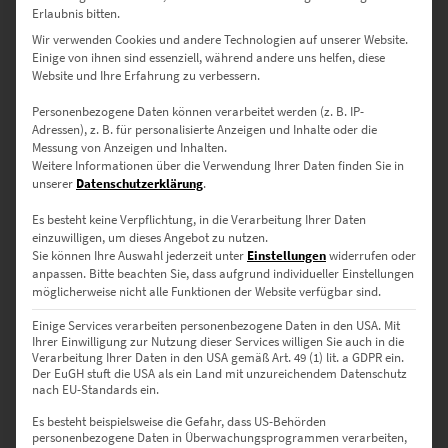
zzgl.
Versand
Erlaubnis bitten.
Lieferzeit: ca. 10 Werktage
Wir verwenden Cookies und andere Technologien auf unserer Website.
Einige von ihnen sind essenziell, während andere uns helfen, diese
Website und Ihre Erfahrung zu verbessern.
Dieses Produkt weist mehrere Varianten auf. Die Optionen können auf der Produktseite gewählt werden
Personenbezogene Daten können verarbeitet werden (z. B. IP-
Adressen), z. B. für personalisierte Anzeigen und Inhalte oder die
Messung von Anzeigen und Inhalten.
Weitere Informationen über die Verwendung Ihrer Daten finden Sie in
unserer
Datenschutzerklärung
.
Es besteht keine Verpflichtung, in die Verarbeitung Ihrer Daten
einzuwilligen, um dieses Angebot zu nutzen.
Sie können Ihre Auswahl jederzeit unter
Einstellungen
widerrufen oder
anpassen.
Bitte beachten Sie, dass aufgrund individueller Einstellungen
möglicherweise nicht alle Funktionen der Website verfügbar sind.
Einige Services verarbeiten personenbezogene Daten in den USA. Mit
Ihrer Einwilligung zur Nutzung dieser Services willigen Sie auch in die
Verarbeitung Ihrer Daten in den USA gemäß Art. 49 (1) lit. a GDPR ein.
Der EuGH stuft die USA als ein Land mit unzureichendem Datenschutz
EZ00298 Stairway to Heaven
nach EU-Standards ein.
€
24,90
–
€
999,00
Es besteht beispielsweise die Gefahr, dass US-Behörden
Enthält 19% Mwst.
personenbezogene Daten in Überwachungsprogrammen verarbeiten,
zzgl.
Versand