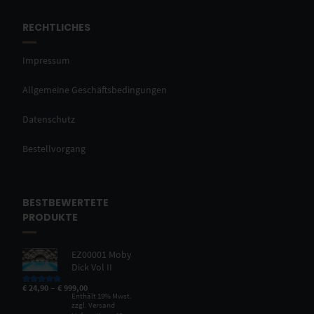
RECHTLICHES
Impressum
Allgemeine Geschäftsbedingungen
Datenschutz
Bestellvorgang
BESTBEWERTETE
PRODUKTE
EZ00001 Moby
Dick Vol II
–
€
24,90
€
999,00
Bewertet mit
5.00
von 5
Enthält 19% Mwst.
zzgl.
Versand