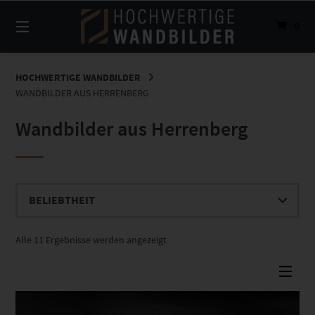
Springe
zum
0
Inhalt
HOCHWERTIGE WANDBILDER
WANDBILDER AUS HERRENBERG
Wandbilder aus Herrenberg
Nach
Alle 11 Ergebnisse werden angezeigt
Beliebtheit
sortiert
Dieses Produkt weist mehrere Varianten auf. Die Optionen können auf der Produktseite gewählt werden