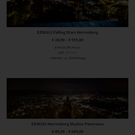
EZ00153 Falling Stars Herrenberg
€
24,90
–
€
919,00
Enthält 19% Mwst.
zzgl.
Versand
Lieferzeit: ca. 10 Werktage
Dieses Produkt weist mehrere Varianten auf. Die Optionen können auf der Produktseite gewählt werden
EZ00183 Herrenberg Skyline Panorama
€
49,90
–
€
689,00