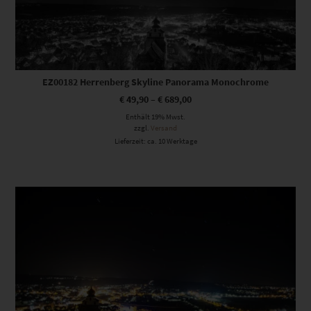
EZ00182 Herrenberg Skyline Panorama Monochrome
€
49,90
–
€
689,00
Enthält 19% Mwst.
zzgl.
Versand
Lieferzeit: ca. 10 Werktage
Dieses Produkt weist mehrere Varianten auf. Die Optionen können auf der Produktseite gewählt werden