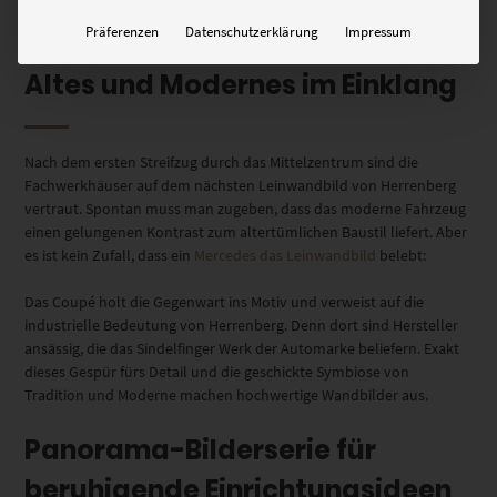
Aufnahmen versprühen zeitlos faszinierende Gemütlichkeit im
modernen Zuhause. Dafür ist egal, wo sich die Wohnung befindet.
Präferenzen
Datenschutzerklärung
Impressum
Altes und Modernes im Einklang
Nach dem ersten Streifzug durch das Mittelzentrum sind die
Fachwerkhäuser auf dem nächsten Leinwandbild von Herrenberg
vertraut. Spontan muss man zugeben, dass das moderne Fahrzeug
einen gelungenen Kontrast zum altertümlichen Baustil liefert. Aber
es ist kein Zufall, dass ein
Mercedes das Leinwandbild
belebt:
Das Coupé holt die Gegenwart ins Motiv und verweist auf die
industrielle Bedeutung von Herrenberg. Denn dort sind Hersteller
ansässig, die das Sindelfinger Werk der Automarke beliefern. Exakt
dieses Gespür fürs Detail und die geschickte Symbiose von
Tradition und Moderne machen hochwertige Wandbilder aus.
Panorama-Bilderserie für
beruhigende Einrichtungsideen