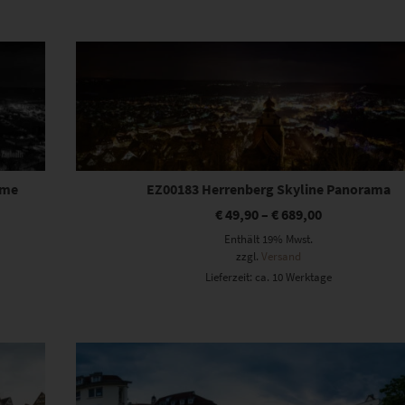
Dieses Produkt weist mehrere Varianten auf. Die Optionen können auf der Produktseite gewählt werden
ome
EZ00183 Herrenberg Skyline Panorama
€
49,90
–
€
689,00
Enthält 19% Mwst.
zzgl.
Versand
Lieferzeit: ca. 10 Werktage
Dieses Produkt weist mehrere Varianten auf. Die Optionen können auf der Produktseite gewählt werden