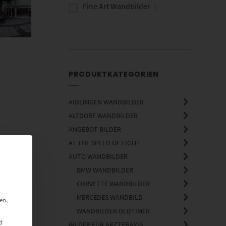
Fine Art Wandbilder
1
PRODUKTKATEGORIEN
AIDLINGEN WANDBILDER
ALTDORF WANDBILDER
ANGEBOT BILDER
AT THE SPEED OF LIGHT
AUTO WANDBILDER
BMW WANDBILDER
CORVETTE WANDBILDER
MERCEDES WANDBILD
en,
WANDBILDER OLDTIMER
d
BILDER FÜR ARZTPRAXIS