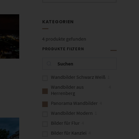
KATEGORIEN
4
produkte gefunden
PRODUKTE FILTERN
Wandbilder Schwarz Weiß
1
Wandbilder aus
4
Herrenberg
Panorama Wandbilder
4
Wandbilder Modern
1
Bilder für Flur
4
Bilder für Kanzlei
4