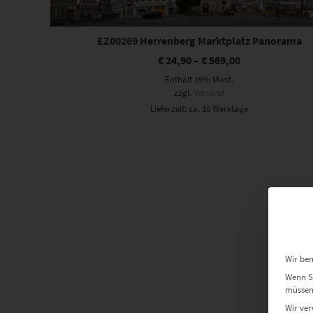
EZ00269 Herrenberg Marktplatz Panorama
€
24,90
–
€
569,00
Enthält 19% Mwst.
zzgl.
Versand
Lieferzeit: ca. 10 Werktage
Wir ben
Wenn Si
müssen 
Wir ver