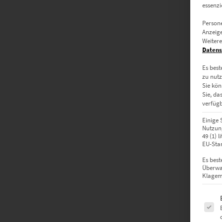
essenzi
Persone
Anzeige
Weitere
Datens
Es best
zu nutz
Sie kön
Sie, da
verfügb
Einige 
Nutzung
49 (1) 
EU-Stan
Es best
Überwa
Klagemö
Es fol