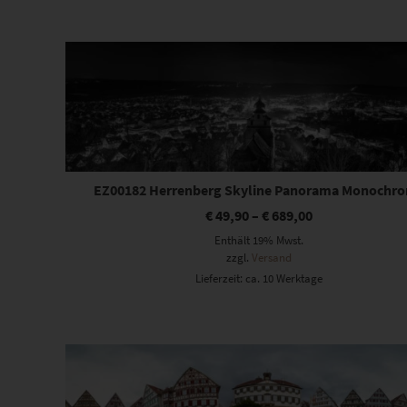
Beliebtheit
sortiert
Dieses Produkt weist mehrere Varianten auf. Die Optionen können auf der Produktseite gewählt werden
EZ00182 Herrenberg Skyline Panorama Monochr
€
49,90
–
€
689,00
Enthält 19% Mwst.
zzgl.
Versand
Lieferzeit: ca. 10 Werktage
Dieses Produkt weist mehrere Varianten auf. Die Optionen können auf der Produktseite gewählt werden