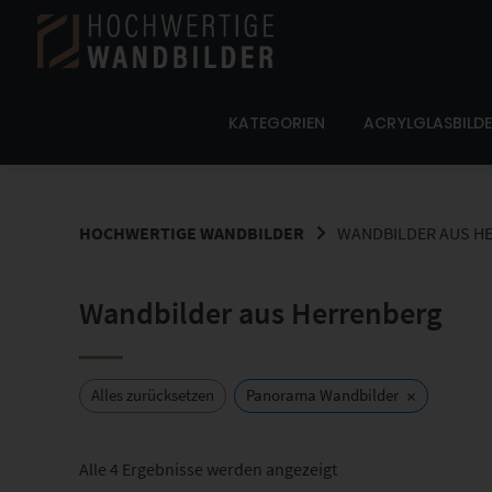
Springe
zum
Inhalt
KATEGORIEN
ACRYLGLASBILD
HOCHWERTIGE WANDBILDER
WANDBILDER AUS H
Wandbilder aus Herrenberg
×
Alles zurücksetzen
Panorama Wandbilder
Nach
Alle 4 Ergebnisse werden angezeigt