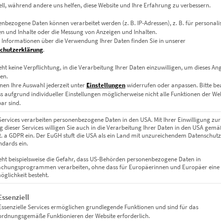
ell, während andere uns helfen, diese Website und Ihre Erfahrung zu verbessern.
nbezogene Daten können verarbeitet werden (z. B. IP-Adressen), z. B. für personalis
n und Inhalte oder die Messung von Anzeigen und Inhalten.
 Informationen über die Verwendung Ihrer Daten finden Sie in unserer
chutzerklärung
.
eht keine Verpflichtung, in die Verarbeitung Ihrer Daten einzuwilligen, um dieses An
en.
nen Ihre Auswahl jederzeit unter
Einstellungen
widerrufen oder anpassen.
Bitte b
ss aufgrund individueller Einstellungen möglicherweise nicht alle Funktionen der We
ar sind.
Services verarbeiten personenbezogene Daten in den USA. Mit Ihrer Einwilligung zur
 dieser Services willigen Sie auch in die Verarbeitung Ihrer Daten in den USA gemäß
lit. a GDPR ein. Der EuGH stuft die USA als ein Land mit unzureichendem Datenschut
dards ein.
eht beispielsweise die Gefahr, dass US-Behörden personenbezogene Daten in
chungsprogrammen verarbeiten, ohne dass für Europäerinnen und Europäer eine
glichkeit besteht.
gt eine Liste der Service-Gruppen, für die eine Einwilligung erteil
Essenziell
Essenzielle Services ermöglichen grundlegende Funktionen und sind für das
ordnungsgemäße Funktionieren der Website erforderlich.