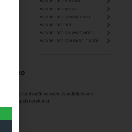
WANDBILDER MODERN
WANDBILDER NATUR
WANDBILDER QUADRATISCH
WANDBILDER ROT
WANDBILDER SCHWARZ WEISS
WANDBILDER VON SINDELFINGEN
ngsidee
en an. Den Grund dafür verraten Wandbilder von
ürttemberg als Fotokunst.