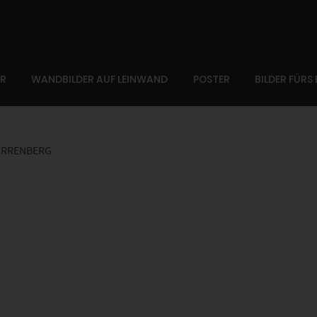
ER
WANDBILDER AUF LEINWAND
POSTER
BILDER FÜRS
ERRENBERG