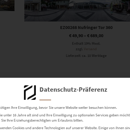
EZ00268 Nufringer Tor 360
€
49,90
–
€
689,00
Enthält 19% Mwst.
zzgl.
Versand
Lieferzeit: ca. 10 Werktage
Datenschutz-Präferenz
ötigen Ihre Einwilligung, bevor Sie unsere Website weiter besuchen können.
e unter 16 Jahre alt sind und Ihre Einwilligung zu optionalen Services geben möcht
Sie Ihre Erziehungsberechtigten um Erlaubnis bitten.
wenden Cookies und andere Technologien auf unserer Website. Einige von ihnen sin