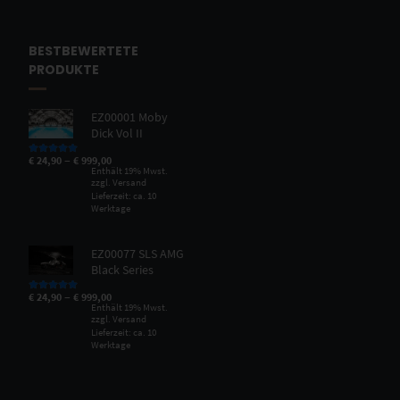
BESTBEWERTETE
PRODUKTE
EZ00001 Moby
Dick Vol II
–
€
24,90
€
999,00
Bewertet mit
5.00
von 5
Enthält 19% Mwst.
zzgl.
Versand
Lieferzeit: ca. 10
Werktage
EZ00077 SLS AMG
Black Series
–
€
24,90
€
999,00
Bewertet mit
5.00
von 5
Enthält 19% Mwst.
zzgl.
Versand
Lieferzeit: ca. 10
Werktage