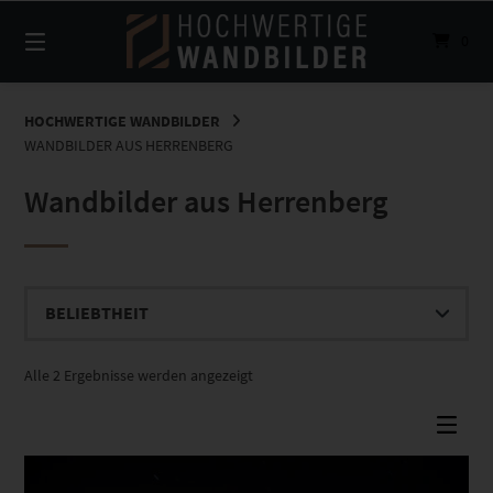
Springe
zum
0
Inhalt
HOCHWERTIGE WANDBILDER
WANDBILDER AUS HERRENBERG
Wandbilder aus Herrenberg
Nach
Alle 2 Ergebnisse werden angezeigt
Beliebtheit
sortiert
Dieses Produkt weist mehrere Varianten auf. Die Optionen können auf der Produktseite gewählt werden