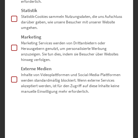
erforderlich.
Bauten zur Stiftskirche führt. Spannend ist der Gedanke, dass
Statistik
verschiedenste Menschen schon vor Jahrhunderten über diesen
Statistik-Cookies sammeln Nutzungsdaten, die uns Aufschluss
Weg das Wahrzeichen von Herrenberg ansteuerten. Dort begegnen
darüber geben, wie unsere Besucher mit unserer Website
dir das Rathaus und der Marktplatz, sobald du den Blick auf die
umgehen.
anderen Wandbilder schweifen lässt.
Marketing
Falls du den Ort im Kreis Böblingen besucht hast, bist du sofort von
Marketing Services werden von Drittanbietern oder
Herausgebern genutzt, um personalisierte Werbung
den Fotos begeistert. Der Funke springt aber auch über, wenn dir
anzuzeigen. Sie tun dies, indem sie Besucher über Websites
die Leinwandbilder zum ersten Mal das Juwel an der Deutschen
hinweg verfolgen.
Fachwerkstraße vorstellen. Denn eines ist klar: Die schwarz-weißen
Externe Medien
Aufnahmen versprühen zeitlos faszinierende Gemütlichkeit im
Inhalte von Videoplattformen und Social-Media-Plattformen
modernen Zuhause. Dafür ist egal, wo sich die Wohnung befindet.
werden standardmäßig blockiert. Wenn externe Services
akzeptiert werden, ist für den Zugriff auf diese Inhalte keine
Altes und Modernes im Einklang
manuelle Einwilligung mehr erforderlich.
Nach dem ersten Streifzug durch das Mittelzentrum sind die
Fachwerkhäuser auf dem nächsten Leinwandbild von Herrenberg
vertraut. Spontan muss man zugeben, dass das moderne Fahrzeug
einen gelungenen Kontrast zum altertümlichen Baustil liefert. Aber
es ist kein Zufall, dass ein
Mercedes das Leinwandbild
belebt: