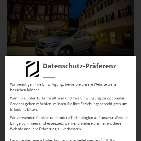
Datenschutz-Präferenz
EZ00406 GLE Coupè in Herrenberg
€
24,90
–
€
999,00
Wir benötigen Ihre Einwilligung, bevor Sie unsere Website weiter
besuchen können.
Enthält 19% Mwst.
zzgl.
Versand
Wenn Sie unter 16 Jahre alt sind und Ihre Einwilligung zu optionalen
Lieferzeit: ca. 10 Werktage
Services geben möchten, müssen Sie Ihre Erziehungsberechtigten um
Erlaubnis bitten.
Wir verwenden Cookies und andere Technologien auf unserer Website.
Einige von ihnen sind essenziell, während andere uns helfen, diese
Website und Ihre Erfahrung zu verbessern.
Wandbilder von Herrenberg –
Personenbezogene Daten können verarbeitet werden (z. B. IP-