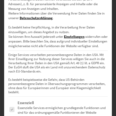
Adressen), z. B. für personalisierte Anzeigen und Inhalte oder die
deutschlandweit eine tolle
Messung von Anzeigen und Inhalten.
Weitere Informationen über die Verwendung Ihrer Daten finden Sie in
Einrichtungsidee
unserer
Datenschutzerklärung
.
Es besteht keine Verpflichtung, in die Verarbeitung Ihrer Daten
einzuwilligen, um dieses Angebot zu nutzen.
Wer sich nach beruhigenden Kontrasten zum quirligen Leben in
Sie können Ihre Auswahl jederzeit unter
Einstellungen
widerrufen oder
Stuttgart sehnt, steuert gern das traditionsreiche Städtchen an. Den
anpassen.
Bitte beachten Sie, dass aufgrund individueller Einstellungen
möglicherweise nicht alle Funktionen der Website verfügbar sind.
Grund dafür verraten Wandbilder von Herrenberg: Der historische
Kern mit urtypischen Fachwerkbauten balsamiert die Seele – vor
Einige Services verarbeiten personenbezogene Daten in den USA. Mit
Ort oder fernab von Baden-Württemberg als Fotokunst.
Ihrer Einwilligung zur Nutzung dieser Services willigen Sie auch in die
Verarbeitung Ihrer Daten in den USA gemäß Art. 49 (1) lit. a GDPR ein.
Der EuGH stuft die USA als ein Land mit unzureichendem Datenschutz
Schlichtweg charmant – die
nach EU-Standards ein.
Fachwerkhäuser von Herrenberg
Es besteht beispielsweise die Gefahr, dass US-Behörden
personenbezogene Daten in Überwachungsprogrammen verarbeiten,
ohne dass für Europäerinnen und Europäer eine Klagemöglichkeit
besteht.
Die Stadt am Fuße des Schlossbergs wurde im 13. Jahrhundert
Es folgt eine Liste der Service-Gruppen, für die eine Einwilligung erte
Essenziell
gegründet. Das stolze Alter bezeugen bis heute Fachwerkhäuser,
Essenzielle Services ermöglichen grundlegende Funktionen und
die für ein
Leinwandbild
von Herrenberg geschaffen sind. Hier
sind für das ordnungsgemäße Funktionieren der Website
entdeckst du eine Treppe, die zwischen den mittelalterlichen