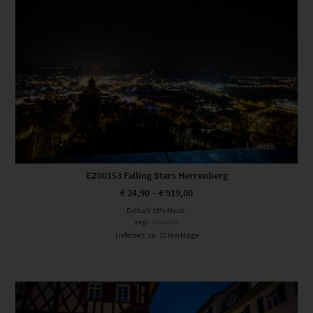
EZ00153 Falling Stars Herrenberg
€
24,90
–
€
919,00
Enthält 19% Mwst.
zzgl.
Versand
Lieferzeit: ca. 10 Werktage
Dieses Produkt weist mehrere Varianten auf. Die Optionen können auf der Produktseite gewählt werden