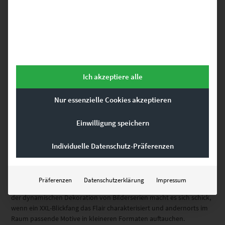
beispielsweise Sternschnuppen. Beim Stöbern durch unser
Sortiment bemerkst du, dass die Fotokunstwerke
Falling Stars Herrenberg
Heslach Moonshine und
Silvester Karlshöhe
wunderbar zueinander passen. Jedes Leinwandbild serviert
Ich akzeptiere alle
spannende Entdeckungen am Himmel und ist im Großraum
Stuttgart entstanden.
Nur essenzielle Cookies akzeptieren
Auswählen, konfigurieren,
Einwilligung speichern
aufhängen – fertig!
Individuelle Datenschutz-Präferenzen
Gefallen dir die Wandbilder von Herrenberg? Dann wähle dein
Lieblingsfoto aus. Neben der Präsentation als Leinwandbilder,
Präferenzen
Datenschutzerklärung
Impressum
Poster und Acrylglas-Kunstwerke bieten wir diverse Größen an. Bei
der dynamischen Dekoration von Bilderserien macht es sich schick,
wenn ein XXL-Blickfang das Flair charakterisiert und andernorts im
Raum passende Motive in kleineren Formaten auftauchen.