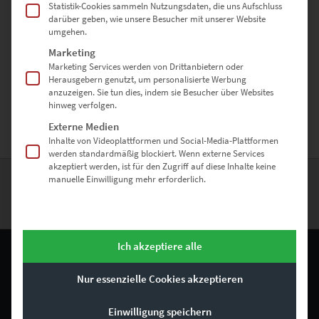
Statistik-Cookies sammeln Nutzungsdaten, die uns Aufschluss
zzgl.
Versand
darüber geben, wie unsere Besucher mit unserer Website
Lieferzeit: ca. 10 Werktage
umgehen.
Marketing
Marketing Services werden von Drittanbietern oder
Herausgebern genutzt, um personalisierte Werbung
anzuzeigen. Sie tun dies, indem sie Besucher über Websites
Hier findest Du Wandbilder von Hildrizhausen bei Böblingen
hinweg verfolgen.
Externe Medien
Inhalte von Videoplattformen und Social-Media-Plattformen
werden standardmäßig blockiert. Wenn externe Services
akzeptiert werden, ist für den Zugriff auf diese Inhalte keine
manuelle Einwilligung mehr erforderlich.
ZURÜCK NACH OBEN
Ich akzeptiere alle
Nur essenzielle Cookies akzeptieren
RECHTLICHES
Einwilligung speichern