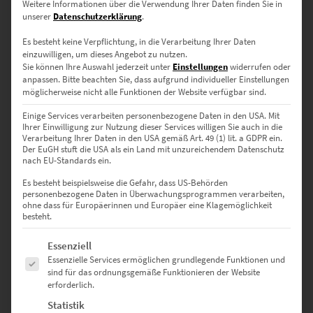
Weitere Informationen über die Verwendung Ihrer Daten finden Sie in
unserer
Datenschutzerklärung
.
Es besteht keine Verpflichtung, in die Verarbeitung Ihrer Daten
einzuwilligen, um dieses Angebot zu nutzen.
Sie können Ihre Auswahl jederzeit unter
Einstellungen
widerrufen oder
anpassen.
Bitte beachten Sie, dass aufgrund individueller Einstellungen
möglicherweise nicht alle Funktionen der Website verfügbar sind.
Einige Services verarbeiten personenbezogene Daten in den USA. Mit
Ihrer Einwilligung zur Nutzung dieser Services willigen Sie auch in die
Verarbeitung Ihrer Daten in den USA gemäß Art. 49 (1) lit. a GDPR ein.
Der EuGH stuft die USA als ein Land mit unzureichendem Datenschutz
nach EU-Standards ein.
Es besteht beispielsweise die Gefahr, dass US-Behörden
personenbezogene Daten in Überwachungsprogrammen verarbeiten,
ohne dass für Europäerinnen und Europäer eine Klagemöglichkeit
besteht.
Es folgt eine Liste der Service-Gruppen, für die eine Einwilligung erte
Essenziell
Essenzielle Services ermöglichen grundlegende Funktionen und
sind für das ordnungsgemäße Funktionieren der Website
EZ01020 Hildrizhausen Vol IV
erforderlich.
€
24,90
–
€
1.099,00
Statistik
Enthält 19% Mwst.