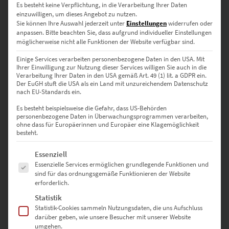
Lieferzeit: ca. 10 Werktage
Es besteht keine Verpflichtung, in die Verarbeitung Ihrer Daten
einzuwilligen, um dieses Angebot zu nutzen.
Sie können Ihre Auswahl jederzeit unter
Einstellungen
widerrufen oder
anpassen.
Bitte beachten Sie, dass aufgrund individueller Einstellungen
Dieses Produkt weist mehrere Varianten auf. Die Optionen können auf der Produktseite gewählt werden
möglicherweise nicht alle Funktionen der Website verfügbar sind.
Einige Services verarbeiten personenbezogene Daten in den USA. Mit
Ihrer Einwilligung zur Nutzung dieser Services willigen Sie auch in die
Verarbeitung Ihrer Daten in den USA gemäß Art. 49 (1) lit. a GDPR ein.
Der EuGH stuft die USA als ein Land mit unzureichendem Datenschutz
nach EU-Standards ein.
Es besteht beispielsweise die Gefahr, dass US-Behörden
EZ01023 Hildrizhausen 360
personenbezogene Daten in Überwachungsprogrammen verarbeiten,
ohne dass für Europäerinnen und Europäer eine Klagemöglichkeit
€
49,00
–
€
689,00
besteht.
Enthält 19% Mwst.
zzgl.
Versand
Es folgt eine Liste der Service-Gruppen, für die eine Einwilligung erte
Essenziell
Lieferzeit: ca. 10 Werktage
Essenzielle Services ermöglichen grundlegende Funktionen und
sind für das ordnungsgemäße Funktionieren der Website
erforderlich.
Statistik
Statistik-Cookies sammeln Nutzungsdaten, die uns Aufschluss
Hier findest Du Wandbilder von Hildrizhausen bei Böblingen
darüber geben, wie unsere Besucher mit unserer Website
umgehen.