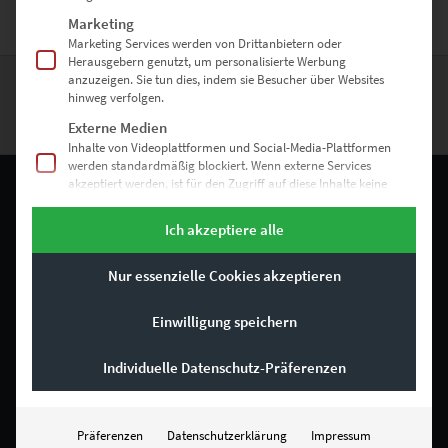
Marketing
Marketing Services werden von Drittanbietern oder
Herausgebern genutzt, um personalisierte Werbung
anzuzeigen. Sie tun dies, indem sie Besucher über Websites
hinweg verfolgen.
Externe Medien
Inhalte von Videoplattformen und Social-Media-Plattformen
werden standardmäßig blockiert. Wenn externe Services
akzeptiert werden, ist für den Zugriff auf diese Inhalte keine
manuelle Einwilligung mehr erforderlich.
Ich akzeptiere alle
RECHTLICHES
Nur essenzielle Cookies akzeptieren
Impressum
Einwilligung speichern
Allgemeine Geschäftsbedingungen
Datenschutz
Individuelle Datenschutz-Präferenzen
Bestellvorgang
Präferenzen
Datenschutzerklärung
Impressum