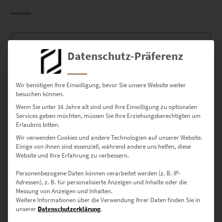
Datenschutz-Präferenz
Nach
Alle 2 Ergebnisse werden angezeigt
Beliebtheit
Wir benötigen Ihre Einwilligung, bevor Sie unsere Website weiter
sortiert
besuchen können.
Wenn Sie unter 16 Jahre alt sind und Ihre Einwilligung zu optionalen
Dieses Produkt weist mehrere Varianten auf. Die Optionen können auf der Produktseite gewählt werden
Services geben möchten, müssen Sie Ihre Erziehungsberechtigten um
Erlaubnis bitten.
Wir verwenden Cookies und andere Technologien auf unserer Website.
Einige von ihnen sind essenziell, während andere uns helfen, diese
Website und Ihre Erfahrung zu verbessern.
Personenbezogene Daten können verarbeitet werden (z. B. IP-
Adressen), z. B. für personalisierte Anzeigen und Inhalte oder die
EZ01025 Hildrizhausen 360 Rathaus
Messung von Anzeigen und Inhalten.
€
49,00
–
€
689,00
Weitere Informationen über die Verwendung Ihrer Daten finden Sie in
Enthält 19% Mwst.
unserer
Datenschutzerklärung
.
zzgl.
Versand