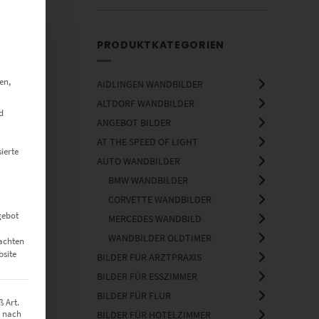
PRODUKTKATEGORIEN
en,
AIDLINGEN WANDBILDER
ALTDORF WANDBILDER
d
ANGEBOT BILDER
AT THE SPEED OF LIGHT
ierte
AUTO WANDBILDER
BMW WANDBILDER
CORVETTE WANDBILDER
gebot
MERCEDES WANDBILD
WANDBILDER OLDTIMER
eachten
bsite
BILDER FÜR ARZTPRAXIS
BILDER FÜR ESSZIMMER
BILDER FÜR FLUR
 Art.
z nach
BILDER FÜR HOTELZIMMER