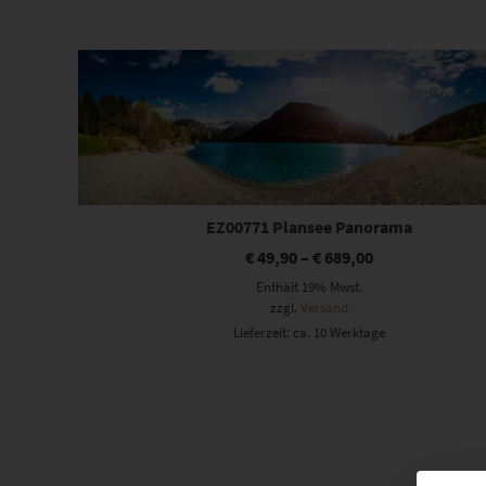
Dieses Produkt weist mehrere Varianten auf. Die Optionen können auf der Produktseite gewählt werden
EZ00771 Plansee Panorama
€
49,90
–
€
689,00
Enthält 19% Mwst.
zzgl.
Versand
Lieferzeit: ca. 10 Werktage