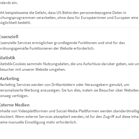
dards ein.
eht beispielsweise die Gefahr, dass US-Behörden personenbezogene Daten in
chungsprogrammen verarbeiten, ohne dass für Europäerinnen und Europäer eine
glichkeit besteht.
gt eine Liste der Service-Gruppen, für die eine Einwilligung erteil
Essenziell
Essenzielle Services ermöglichen grundlegende Funktionen und sind für das
ordnungsgemäße Funktionieren der Website erforderlich.
Statistik
Statistik-Cookies sammeln Nutzungsdaten, die uns Aufschluss darüber geben, wie un
Besucher mit unserer Website umgehen.
Marketing
Marketing Services werden von Drittanbietern oder Herausgebern genutzt, um
personalisierte Werbung anzuzeigen. Sie tun dies, indem sie Besucher über Websites
hinweg verfolgen.
Externe Medien
Inhalte von Videoplattformen und Social-Media-Plattformen werden standardmäßi
blockiert. Wenn externe Services akzeptiert werden, ist für den Zugriff auf diese Inha
keine manuelle Einwilligung mehr erforderlich.