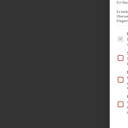
EU-Stan
Es best
Überwa
Klagemö
Es fol