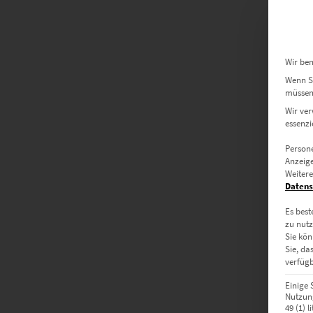
Wir ben
Wenn Si
müssen 
Wir ver
essenzi
Persone
Anzeige
Weitere
Datens
Es best
zu nutz
Sie kön
Sie, da
verfügb
Einige 
Nutzung
49 (1) 