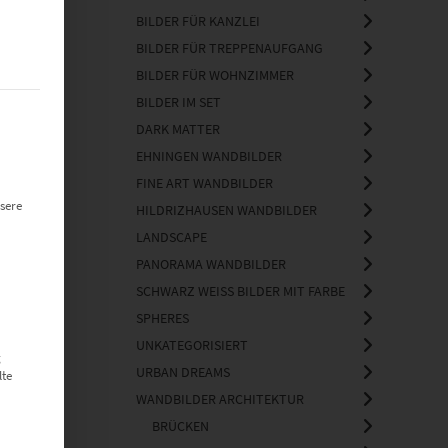
BILDER FÜR KANZLEI
BILDER FÜR TREPPENAUFGANG
BILDER FÜR WOHNZIMMER
BILDER IM SET
t werden kann. Die erste Service-Gruppe ist essenziell und kann nich
DARK MATTER
EHNINGEN WANDBILDER
FINE ART WANDBILDER
sere
HILDRIZHAUSEN WANDBILDER
LANDSCAPE
PANORAMA WANDBILDER
SCHWARZ WEISS BILDER MIT FARBE
SPHERES
UNKATEGORISIERT
g
URBAN DREAMS
lte
WANDBILDER ARCHITEKTUR
BRÜCKEN