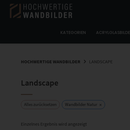
Springe
zum
Inhalt
KATEGORIEN
ACRYLGLASBILD
HOCHWERTIGE WANDBILDER
LANDSCAPE
Landscape
×
Alles zurücksetzen
Wandbilder Natur
Einzelnes Ergebnis wird angezeigt