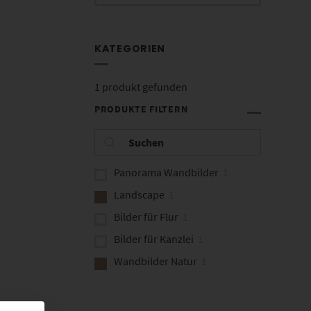
KATEGORIEN
1
produkt gefunden
PRODUKTE FILTERN
Panorama Wandbilder
1
Landscape
1
Bilder für Flur
1
Bilder für Kanzlei
1
Wandbilder Natur
1