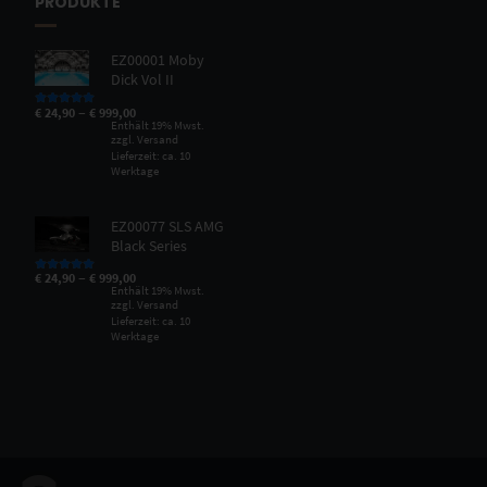
PRODUKTE
EZ00001 Moby
Dick Vol II
–
€
24,90
€
999,00
Bewertet mit
5.00
von 5
Enthält 19% Mwst.
zzgl.
Versand
Lieferzeit: ca. 10
Werktage
EZ00077 SLS AMG
Black Series
–
€
24,90
€
999,00
Bewertet mit
5.00
von 5
Enthält 19% Mwst.
zzgl.
Versand
Lieferzeit: ca. 10
Werktage