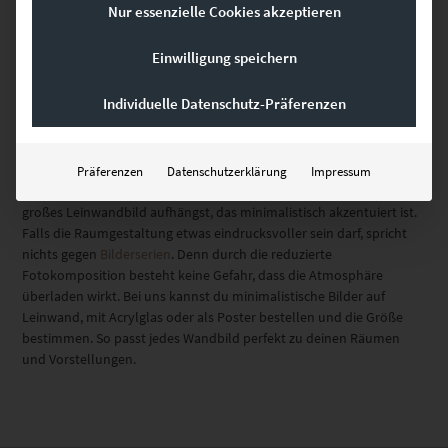
Nur essenzielle Cookies akzeptieren
Einwilligung speichern
Maximaler Gestaltungsfreiraum
Individuelle Datenschutz-Präferenzen
für minimalistische Wandbilder
Präferenzen
Datenschutzerklärung
Impressum
Es unterstreicht deinen puristischen Einrichtungsstil, wenn du ein
großes Leinwandbild aufhängst, das minimalistisch akzentuiert ist.
Falls die Raumgestaltung etwas eindrucksvoller sein darf, spricht
nichts gegen
Bilderserien
. Denn durch die reduzierte
Fotokomposition besteht keine Gefahr, dass die Atmosphäre
überladen wirkt. Bei uns kannst du minimalistische Bilder auf
Leinwand, mit Acrylglas oder als Poster bestellen und die Größe
bestimmen. So passt jedes Wandbild perfekt zu deinen Räumen
und Vorstellungen.