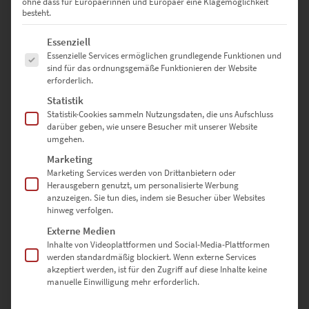
ohne dass für Europäerinnen und Europäer eine Klagemöglichkeit
Stille
besteht.
Es folgt eine Liste der Service-Gruppen, für die eine Einwilligung erte
Essenziell
Essenzielle Services ermöglichen grundlegende Funktionen und
Als Gegenbewegung zum Expressionismus etablierte sich Ende des
sind für das ordnungsgemäße Funktionieren der Website
20. Jahrhunderts der minimalistische Kunststil. Daran knüpfen
erforderlich.
Fotokünstler bis heute an, wenn sie essenzielle Motive für
Statistik
großartige Wandbilder einfangen. Ihr Clou ist der mutige Verzicht
Statistik-Cookies sammeln Nutzungsdaten, die uns Aufschluss
auf Hintergrundobjekte oder alle Dinge, die ein Setting
darüber geben, wie unsere Besucher mit unserer Website
normalerweise beleben.
umgehen.
Menschenleer präsentiert sich das Heslacher Hallenbad auf
Marketing
unserem Wandbild „Moby Dick Vol II“. Dadurch bietet dir das
Marketing Services werden von Drittanbietern oder
Herausgebern genutzt, um personalisierte Werbung
symmetrisch gestaltete Gebäude mit dem weitläufigen
anzuzeigen. Sie tun dies, indem sie Besucher über Websites
Schwimmbecken die Chance, deine Gedanken ungestört schweifen
hinweg verfolgen.
zu lassen. Darüber freuen sich Ideen, die in dir schlummern. Sie
Externe Medien
erhalten den Freiraum für ihre Entfaltung beim achtsamen
Inhalte von Videoplattformen und Social-Media-Plattformen
Betrachten von einem Leinwandbild, das minimalistisch ist.
werden standardmäßig blockiert. Wenn externe Services
akzeptiert werden, ist für den Zugriff auf diese Inhalte keine
manuelle Einwilligung mehr erforderlich.
Minimalistische Leinwandbilder