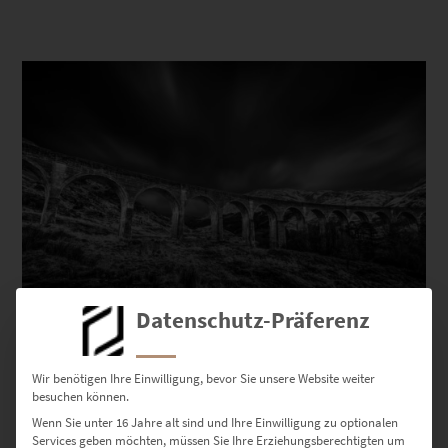
Dieses Produkt weist mehrere Varianten auf. Die Optionen können auf der Produktseite gewählt werden
Datenschutz-Präferenz
EZ00744 Glenfinnan Viaduct Monochrome
€
24,90
–
€
999,00
Wir benötigen Ihre Einwilligung, bevor Sie unsere Website weiter
besuchen können.
Enthält 19% Mwst.
zzgl.
Versand
Wenn Sie unter 16 Jahre alt sind und Ihre Einwilligung zu optionalen
Lieferzeit: ca. 10 Werktage
Services geben möchten, müssen Sie Ihre Erziehungsberechtigten um