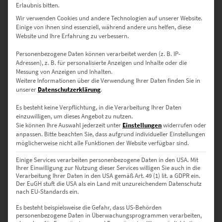
Erlaubnis bitten.
Wir verwenden Cookies und andere Technologien auf unserer Website.
Einige von ihnen sind essenziell, während andere uns helfen, diese
Website und Ihre Erfahrung zu verbessern.
Wandbild minimalistisch –
Personenbezogene Daten können verarbeitet werden (z. B. IP-
Adressen), z. B. für personalisierte Anzeigen und Inhalte oder die
Inspirierende Ruhestifter
Messung von Anzeigen und Inhalten.
Weitere Informationen über die Verwendung Ihrer Daten finden Sie in
unserer
Datenschutzerklärung
.
Die moderne Welt ist schnelllebig. Unglaublich viele Eindrücke und
Es besteht keine Verpflichtung, in die Verarbeitung Ihrer Daten
Informationen prasseln im Sekundentakt auf dich ein. Hochwertige
einzuwilligen, um dieses Angebot zu nutzen.
Wandbilder, die minimalistisch sind, gönnen dir und deinen Sinnen
Sie können Ihre Auswahl jederzeit unter
Einstellungen
widerrufen oder
eine Auszeit. Befürchtest du, dass die Raumgestaltung damit
anpassen.
Bitte beachten Sie, dass aufgrund individueller Einstellungen
möglicherweise nicht alle Funktionen der Website verfügbar sind.
langweilig wirkt? Im Gegenteil: Wird Minimalismus gekonnt
eingesetzt, avancieren die Leinwandbilder zum atmosphärischen
Einige Services verarbeiten personenbezogene Daten in den USA. Mit
Highlight.
Ihrer Einwilligung zur Nutzung dieser Services willigen Sie auch in die
Verarbeitung Ihrer Daten in den USA gemäß Art. 49 (1) lit. a GDPR ein.
Der EuGH stuft die USA als ein Land mit unzureichendem Datenschutz
nach EU-Standards ein.
Leinwandbild mit geistreicher
Es besteht beispielsweise die Gefahr, dass US-Behörden
personenbezogene Daten in Überwachungsprogrammen verarbeiten,