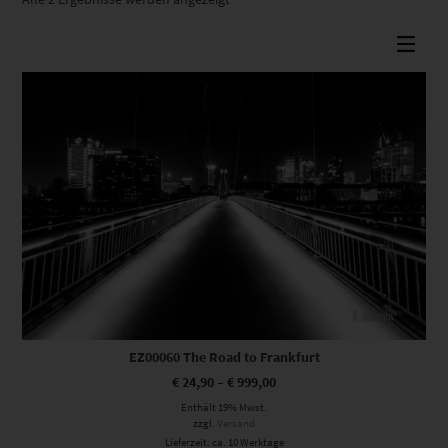
Beliebtheit
sortiert
Dieses Produkt weist mehrere Varianten auf. Die Optionen können auf der Produktseite gewählt werden
EZ00060 The Road to Frankfurt
€
24,90
–
€
999,00
Enthält 19% Mwst.
zzgl.
Versand
Lieferzeit: ca. 10 Werktage