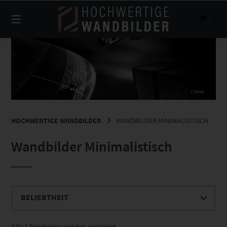
Springe
zum
0
Inhalt
HOCHWERTIGE WANDBILDER
WANDBILDER MINIMALISTISCH
Wandbilder Minimalistisch
Nach
Alle 2 Ergebnisse werden angezeigt