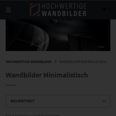
Springe
zum
0
Inhalt
HOCHWERTIGE WANDBILDER
WANDBILDER MINIMALISTISCH
Wandbilder Minimalistisch
Nach
Alle 5 Ergebnisse werden angezeigt