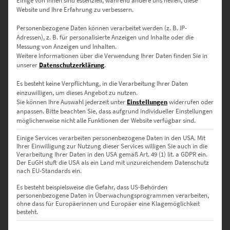
Einige von ihnen sind essenziell, während andere uns helfen, diese
Website und Ihre Erfahrung zu verbessern.
Dieses Produkt weist mehrere Varianten auf. Die Optionen können auf der Produktseite gewählt werden
Personenbezogene Daten können verarbeitet werden (z. B. IP-
Adressen), z. B. für personalisierte Anzeigen und Inhalte oder die
Messung von Anzeigen und Inhalten.
Weitere Informationen über die Verwendung Ihrer Daten finden Sie in
unserer
Datenschutzerklärung
.
Es besteht keine Verpflichtung, in die Verarbeitung Ihrer Daten
einzuwilligen, um dieses Angebot zu nutzen.
Sie können Ihre Auswahl jederzeit unter
Einstellungen
widerrufen oder
anpassen.
Bitte beachten Sie, dass aufgrund individueller Einstellungen
möglicherweise nicht alle Funktionen der Website verfügbar sind.
Einige Services verarbeiten personenbezogene Daten in den USA. Mit
Ihrer Einwilligung zur Nutzung dieser Services willigen Sie auch in die
Verarbeitung Ihrer Daten in den USA gemäß Art. 49 (1) lit. a GDPR ein.
Der EuGH stuft die USA als ein Land mit unzureichendem Datenschutz
EZ00048 Around the Corner
nach EU-Standards ein.
€
24,90
–
€
999,00
Es besteht beispielsweise die Gefahr, dass US-Behörden
Enthält 19% Mwst.
personenbezogene Daten in Überwachungsprogrammen verarbeiten,
zzgl.
Versand
ohne dass für Europäerinnen und Europäer eine Klagemöglichkeit
Lieferzeit: ca. 10 Werktage
besteht.