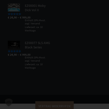
EZ00001 Moby
Dick Vol II
–
€
24,90
€
999,00
Bewertet mit
5.00
von 5
Enthält 19% Mwst.
zzgl.
Versand
Lieferzeit: ca. 10
Werktage
EZ00077 SLS AMG
Black Series
–
€
24,90
€
999,00
Bewertet mit
5.00
von 5
Enthält 19% Mwst.
zzgl.
Versand
Lieferzeit: ca. 10
Werktage
VERTRAG WIDERRUFEN