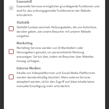
Es folgt eine Liste der Service-Gruppen, für die eine Einwilligung erte
Essenziell
Essenzielle Services ermöglichen grundlegende Funktionen und
Dieses Produkt weist mehrere Varianten auf. Die Optionen können auf der Produktseite gewählt werden
sind für das ordnungsgemäße Funktionieren der Website
erforderlich.
Statistik
Statistik-Cookies sammeln Nutzungsdaten, die uns Aufschluss
darüber geben, wie unsere Besucher mit unserer Website
umgehen.
Marketing
Marketing Services werden von Drittanbietern oder
Herausgebern genutzt, um personalisierte Werbung
anzuzeigen. Sie tun dies, indem sie Besucher über Websites
hinweg verfolgen.
Externe Medien
Inhalte von Videoplattformen und Social-Media-Plattformen
EZ00047 Angels Wings
werden standardmäßig blockiert. Wenn externe Services
akzeptiert werden, ist für den Zugriff auf diese Inhalte keine
€
24,90
–
€
999,00
manuelle Einwilligung mehr erforderlich.
Enthält 19% Mwst.
zzgl.
Versand
Lieferzeit: ca. 10 Werktage