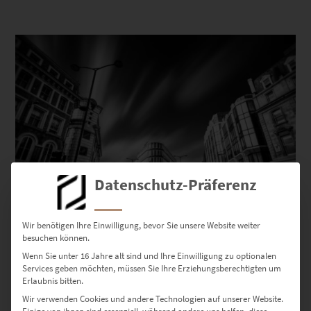
Dieses Produkt weist mehrere Varianten auf. Die Optionen können auf der Produktseite gewählt werden
Datenschutz-Präferenz
Wir benötigen Ihre Einwilligung, bevor Sie unsere Website weiter
EZ00049 London Crossroads
besuchen können.
€
24,90
–
€
999,00
Wenn Sie unter 16 Jahre alt sind und Ihre Einwilligung zu optionalen
Services geben möchten, müssen Sie Ihre Erziehungsberechtigten um
Enthält 19% Mwst.
zzgl.
Versand
Erlaubnis bitten.
Lieferzeit: ca. 10 Werktage
Wir verwenden Cookies und andere Technologien auf unserer Website.