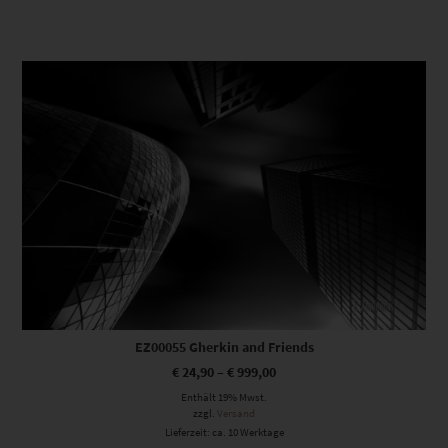
Dieses Produkt weist mehrere Varianten auf. Die Optionen können auf der Produktseite gewählt werden
EZ00055 Gherkin and Friends
€
24,90
–
€
999,00
Enthält 19% Mwst.
zzgl.
Versand
Lieferzeit: ca. 10 Werktage