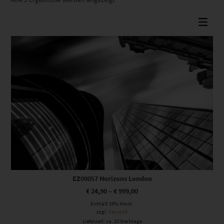
Beliebtheit
sortiert
Dieses Produkt weist mehrere Varianten auf. Die Optionen können auf der Produktseite gewählt werden
EZ00057 Horizons London
€
24,90
–
€
999,00
Enthält 19% Mwst.
zzgl.
Versand
Lieferzeit: ca. 10 Werktage