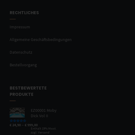
RECHTLICHES
Impressum
Allgemeine Geschäftsbedingungen
Datenschutz
Bestellvorgang
BESTBEWERTETE
PRODUKTE
EZ00001 Moby
Dick Vol II
–
€
24,90
€
999,00
Bewertet mit
5.00
von 5
Enthält 19% Mwst.
zzgl.
Versand