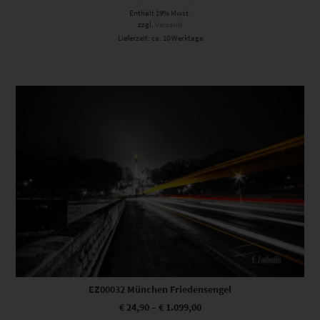
Enthält 19% Mwst.
zzgl.
Versand
Lieferzeit: ca. 10 Werktage
Dieses Produkt weist mehrere Varianten auf. Die Optionen können auf der Produktseite gewählt werden
EZ00032 München Friedensengel
€
24,90
–
€
1.099,00