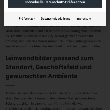
Individuelle Datenschutz-Präferenzen
so facettenreich, dass es sich eine Hommage verdient hat.
Dafür sorgst du mit unserem Leinwandbild vom Münchner
Präferenzen
Datenschutzerklärung
Impressum
Künstlerhaus. Es weckt durch das beschauliche Gebäude und die
pittoreske Farbgebung sofort das Interesse. Gleichzeitig lenkt das
Motiv den Fokus nicht auf ein berühmtes Kulturangebot, sondern
die gesamte Kulturszene der City. Derartige Wandbilder sind
optimal, wenn du das Hotelzimmer in München außergewöhnlich
gestalten und tolle Ideen für den Stadturlaub beflügeln möchtest.
Leinwandbilder passend zum
Standort, Geschäftsfeld und
gewünschten Ambiente
Achten Sie beim München Bilder kaufen darauf, dass die Motive
einen Bezug zu den Räumen haben, deren Flair sie bereichern.
Belanglos wirken in einer
Kanzlei Wandbilder
, die wie
Ansichtskarten den Marienplatz und ähnliche Sehenswürdigkeiten