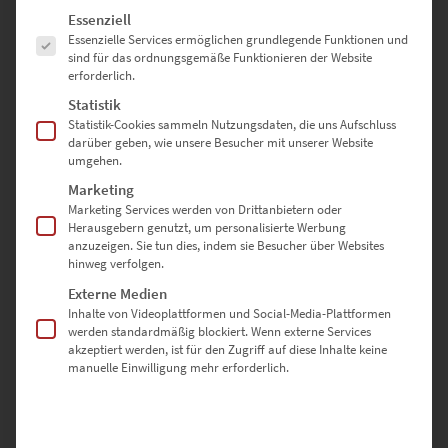
Es folgt eine Liste der Service-Gruppen, für die eine Einwilligung erte
Essenziell
Essenzielle Services ermöglichen grundlegende Funktionen und
sind für das ordnungsgemäße Funktionieren der Website
erforderlich.
Statistik
Statistik-Cookies sammeln Nutzungsdaten, die uns Aufschluss
darüber geben, wie unsere Besucher mit unserer Website
umgehen.
Marketing
Marketing Services werden von Drittanbietern oder
Herausgebern genutzt, um personalisierte Werbung
EZ00043 Karlsplatz München
anzuzeigen. Sie tun dies, indem sie Besucher über Websites
€
24,90
–
€
1.099,00
hinweg verfolgen.
Enthält 19% Mwst.
Externe Medien
zzgl.
Versand
Inhalte von Videoplattformen und Social-Media-Plattformen
Lieferzeit: ca. 10 Werktage
werden standardmäßig blockiert. Wenn externe Services
akzeptiert werden, ist für den Zugriff auf diese Inhalte keine
manuelle Einwilligung mehr erforderlich.
Dieses Produkt weist mehrere Varianten auf. Die Optionen können auf der Produktseite gewählt werden