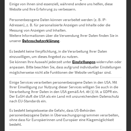
Einige von ihnen sind essenziell, während andere uns helfen, diese
Dieses Produkt weist mehrere Varianten auf. Die Optionen können auf der Produktseite gewählt werden
Website und Ihre Erfahrung zu verbessern.
Personenbezogene Daten können verarbeitet werden (z. B. IP-
Adressen), z. B. für personalisierte Anzeigen und Inhalte oder die
Messung von Anzeigen und Inhalten.
Weitere Informationen über die Verwendung Ihrer Daten finden Sie in
unserer
Datenschutzerklärung
.
Es besteht keine Verpflichtung, in die Verarbeitung Ihrer Daten
einzuwilligen, um dieses Angebot zu nutzen.
Sie können Ihre Auswahl jederzeit unter
Einstellungen
widerrufen oder
anpassen.
Bitte beachten Sie, dass aufgrund individueller Einstellungen
möglicherweise nicht alle Funktionen der Website verfügbar sind.
EZ01081 München Tram At the Speed of Light
€
44,90
–
€
689,00
Einige Services verarbeiten personenbezogene Daten in den USA. Mit
Ihrer Einwilligung zur Nutzung dieser Services willigen Sie auch in die
Enthält 19% Mwst.
Verarbeitung Ihrer Daten in den USA gemäß Art. 49 (1) lit. a GDPR ein.
zzgl.
Versand
Der EuGH stuft die USA als ein Land mit unzureichendem Datenschutz
Lieferzeit: ca. 10 Werktage
nach EU-Standards ein.
Es besteht beispielsweise die Gefahr, dass US-Behörden
personenbezogene Daten in Überwachungsprogrammen verarbeiten,
Dieses Produkt weist mehrere Varianten auf. Die Optionen können auf der Produktseite gewählt werden
ohne dass für Europäerinnen und Europäer eine Klagemöglichkeit
besteht.