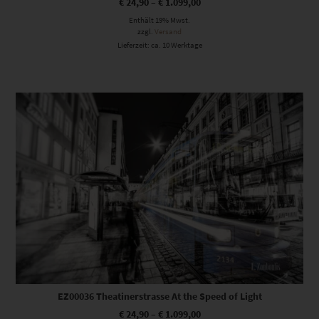
€
24,90
–
€
1.099,00
Enthält 19% Mwst.
zzgl.
Versand
Lieferzeit: ca. 10 Werktage
Dieses Produkt weist mehrere Varianten auf. Die Optionen können auf der Produktseite gewählt werden
EZ00036 Theatinerstrasse At the Speed of Light
€
24,90
–
€
1.099,00