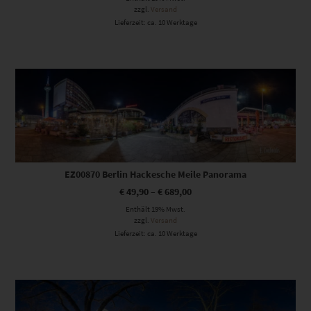
zzgl.
Versand
Lieferzeit: ca. 10 Werktage
Dieses Produkt weist mehrere Varianten auf. Die Optionen können auf der Produktseite gewählt werden
EZ00870 Berlin Hackesche Meile Panorama
€
49,90
–
€
689,00
Enthält 19% Mwst.
zzgl.
Versand
Lieferzeit: ca. 10 Werktage
Dieses Produkt weist mehrere Varianten auf. Die Optionen können auf der Produktseite gewählt werden