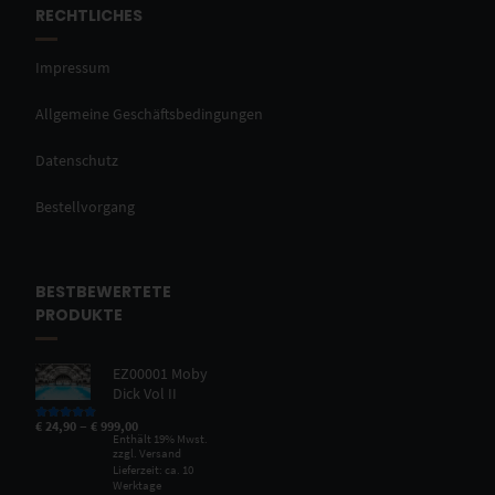
RECHTLICHES
Impressum
Allgemeine Geschäftsbedingungen
Datenschutz
Bestellvorgang
BESTBEWERTETE
PRODUKTE
EZ00001 Moby
Dick Vol II
–
€
24,90
€
999,00
Bewertet mit
5.00
von 5
Enthält 19% Mwst.
zzgl.
Versand
Lieferzeit: ca. 10
Werktage