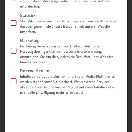
sind für das ordnungsgemäße Funktionieren der Website
erforderlich.
Statistik
Statistik-Cookies sammeln Nutzungsdaten, die uns Aufschluss
darüber geben, wie unsere Besucher mit unserer Website
umgehen.
EZ00863 Berlin Reichstag Panorama
Marketing
Marketing Services werden von Drittanbietern oder
€
49,90
–
€
689,00
Herausgebern genutzt, um personalisierte Werbung
Enthält 19% Mwst.
anzuzeigen. Sie tun dies, indem sie Besucher über Websites
zzgl.
Versand
hinweg verfolgen.
Lieferzeit: ca. 10 Werktage
Externe Medien
Inhalte von Videoplattformen und Social-Media-Plattformen
werden standardmäßig blockiert. Wenn externe Services
Dieses Produkt weist mehrere Varianten auf. Die Optionen können auf der Produktseite gewählt werden
akzeptiert werden, ist für den Zugriff auf diese Inhalte keine
manuelle Einwilligung mehr erforderlich.
EZ00861 Berlin 360 Blues