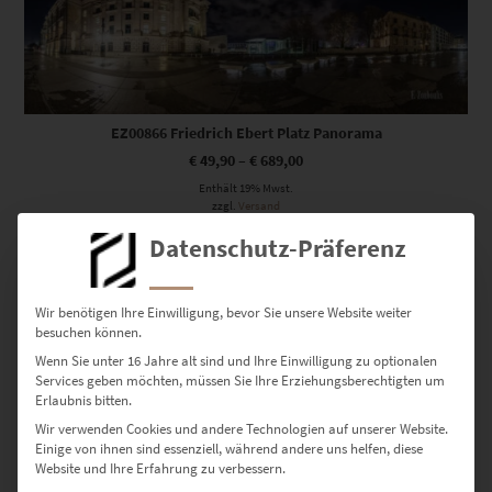
EZ00866 Friedrich Ebert Platz Panorama
€
49,90
–
€
689,00
Enthält 19% Mwst.
zzgl.
Versand
Lieferzeit: ca. 10 Werktage
Datenschutz-Präferenz
Dieses Produkt weist mehrere Varianten auf. Die Optionen können auf der Produktseite gewählt werden
Wir benötigen Ihre Einwilligung, bevor Sie unsere Website weiter
besuchen können.
Wenn Sie unter 16 Jahre alt sind und Ihre Einwilligung zu optionalen
Services geben möchten, müssen Sie Ihre Erziehungsberechtigten um
Erlaubnis bitten.
Wir verwenden Cookies und andere Technologien auf unserer Website.
Einige von ihnen sind essenziell, während andere uns helfen, diese
EZ00865 Berlin Brandenburger Tor Panorama
Website und Ihre Erfahrung zu verbessern.