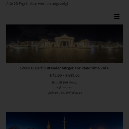
Nach
Alle 20 Ergebnisse werden angezeigt
Beliebtheit
sortiert
Dieses Produkt weist mehrere Varianten auf. Die Optionen können auf der Produktseite gewählt werden
EZ00875 Berlin Brandenburger Tor Panorama Vol II
€
49,90
–
€
689,00
Enthält 19% Mwst.
zzgl.
Versand
Lieferzeit: ca. 10 Werktage
Dieses Produkt weist mehrere Varianten auf. Die Optionen können auf der Produktseite gewählt werden