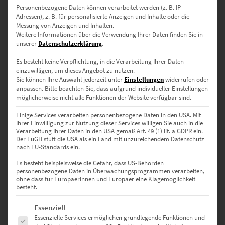
€
49,90
–
€
689,00
Personenbezogene Daten können verarbeitet werden (z. B. IP-
Enthält 19% Mwst.
Adressen), z. B. für personalisierte Anzeigen und Inhalte oder die
zzgl.
Versand
Messung von Anzeigen und Inhalten.
Lieferzeit: ca. 10 Werktage
Weitere Informationen über die Verwendung Ihrer Daten finden Sie in
unserer
Datenschutzerklärung
.
Es besteht keine Verpflichtung, in die Verarbeitung Ihrer Daten
Dieses Produkt weist mehrere Varianten auf. Die Optionen können auf der Produktseite gewählt werden
einzuwilligen, um dieses Angebot zu nutzen.
Sie können Ihre Auswahl jederzeit unter
Einstellungen
widerrufen oder
anpassen.
Bitte beachten Sie, dass aufgrund individueller Einstellungen
möglicherweise nicht alle Funktionen der Website verfügbar sind.
Einige Services verarbeiten personenbezogene Daten in den USA. Mit
Ihrer Einwilligung zur Nutzung dieser Services willigen Sie auch in die
Verarbeitung Ihrer Daten in den USA gemäß Art. 49 (1) lit. a GDPR ein.
Der EuGH stuft die USA als ein Land mit unzureichendem Datenschutz
EZ00864 Berlin Alexanderplatz Panorama
nach EU-Standards ein.
€
49,90
–
€
689,00
Es besteht beispielsweise die Gefahr, dass US-Behörden
Enthält 19% Mwst.
personenbezogene Daten in Überwachungsprogrammen verarbeiten,
zzgl.
Versand
ohne dass für Europäerinnen und Europäer eine Klagemöglichkeit
Lieferzeit: ca. 10 Werktage
besteht.
Es folgt eine Liste der Service-Gruppen, für die eine Einwilligung erte
Essenziell
Dieses Produkt weist mehrere Varianten auf. Die Optionen können auf der Produktseite gewählt werden
Essenzielle Services ermöglichen grundlegende Funktionen und