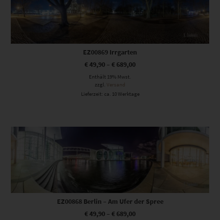
EZ00869 Irrgarten
€
49,90
–
€
689,00
Enthält 19% Mwst.
zzgl.
Versand
Lieferzeit: ca. 10 Werktage
Dieses Produkt weist mehrere Varianten auf. Die Optionen können auf der Produktseite gewählt werden
EZ00868 Berlin – Am Ufer der Spree
€
49,90
–
€
689,00