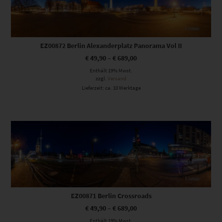
EZ00872 Berlin Alexanderplatz Panorama Vol II
€
49,90
–
€
689,00
Enthält 19% Mwst.
zzgl.
Versand
Lieferzeit: ca. 10 Werktage
Dieses Produkt weist mehrere Varianten auf. Die Optionen können auf der Produktseite gewählt werden
EZ00871 Berlin Crossroads
€
49,90
–
€
689,00
Enthält 19% Mwst.