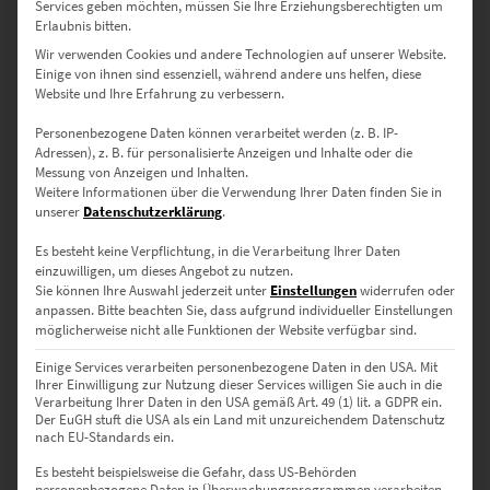
Services geben möchten, müssen Sie Ihre Erziehungsberechtigten um
Erlaubnis bitten.
Wir verwenden Cookies und andere Technologien auf unserer Website.
Einige von ihnen sind essenziell, während andere uns helfen, diese
Website und Ihre Erfahrung zu verbessern.
EZ00757 Rotterdam Train Station Sky
Personenbezogene Daten können verarbeitet werden (z. B. IP-
€
24,90
–
€
999,00
Adressen), z. B. für personalisierte Anzeigen und Inhalte oder die
Messung von Anzeigen und Inhalten.
Enthält 19% Mwst.
zzgl.
Versand
Weitere Informationen über die Verwendung Ihrer Daten finden Sie in
Lieferzeit: ca. 10 Werktage
unserer
Datenschutzerklärung
.
Es besteht keine Verpflichtung, in die Verarbeitung Ihrer Daten
einzuwilligen, um dieses Angebot zu nutzen.
Dieses Produkt weist mehrere Varianten auf. Die Optionen können auf der Produktseite gewählt werden
Sie können Ihre Auswahl jederzeit unter
Einstellungen
widerrufen oder
anpassen.
Bitte beachten Sie, dass aufgrund individueller Einstellungen
möglicherweise nicht alle Funktionen der Website verfügbar sind.
Einige Services verarbeiten personenbezogene Daten in den USA. Mit
Ihrer Einwilligung zur Nutzung dieser Services willigen Sie auch in die
Verarbeitung Ihrer Daten in den USA gemäß Art. 49 (1) lit. a GDPR ein.
Der EuGH stuft die USA als ein Land mit unzureichendem Datenschutz
nach EU-Standards ein.
Es besteht beispielsweise die Gefahr, dass US-Behörden
personenbezogene Daten in Überwachungsprogrammen verarbeiten,