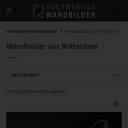
Springe
zum
0
Inhalt
HOCHWERTIGE WANDBILDER
WANDBILDER AUS ROTTERDAM
Wandbilder aus Rotterdam
Nach
Alle 6 Ergebnisse werden angezeigt
Beliebtheit
sortiert
Dieses Produkt weist mehrere Varianten auf. Die Optionen können auf der Produktseite gewählt werden