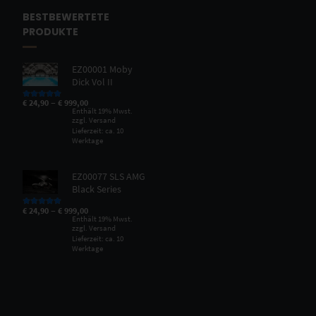
BESTBEWERTETE
PRODUKTE
EZ00001 Moby
Dick Vol II
–
€
24,90
€
999,00
Bewertet mit
5.00
von 5
Enthält 19% Mwst.
zzgl.
Versand
Lieferzeit: ca. 10
Werktage
EZ00077 SLS AMG
Black Series
–
€
24,90
€
999,00
Bewertet mit
5.00
von 5
Enthält 19% Mwst.
zzgl.
Versand
Lieferzeit: ca. 10
Werktage