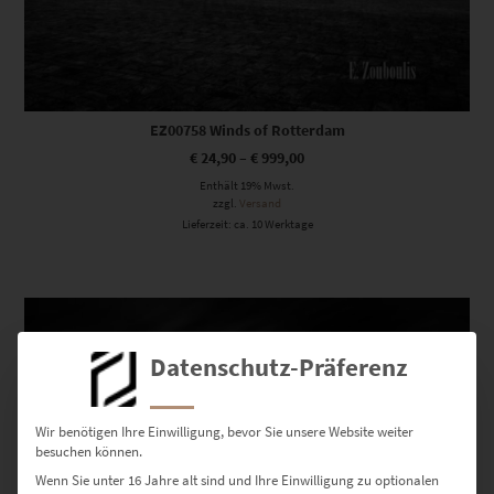
EZ00758 Winds of Rotterdam
€
24,90
–
€
999,00
Enthält 19% Mwst.
zzgl.
Versand
Lieferzeit: ca. 10 Werktage
Dieses Produkt weist mehrere Varianten auf. Die Optionen können auf der Produktseite gewählt werden
Datenschutz-Präferenz
Wir benötigen Ihre Einwilligung, bevor Sie unsere Website weiter
besuchen können.
Wenn Sie unter 16 Jahre alt sind und Ihre Einwilligung zu optionalen