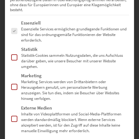
ohne dass für Europäerinnen und Europäer eine Klagemöglichkeit
besteht.
Es folgt eine Liste der Service-Gruppen, für die eine Einwilligung erte
Essenziell
Essenzielle Services ermöglichen grundlegende Funktionen und
EZ00260 Rotterdam Central Station
sind für das ordnungsgemäße Funktionieren der Website
€
24,90
–
€
1.099,00
erforderlich.
Enthält 19% Mwst.
Statistik
zzgl.
Versand
Statistik-Cookies sammeln Nutzungsdaten, die uns Aufschluss
Lieferzeit: ca. 10 Werktage
darüber geben, wie unsere Besucher mit unserer Website
umgehen.
Marketing
Dieses Produkt weist mehrere Varianten auf. Die Optionen können auf der Produktseite gewählt werden
Marketing Services werden von Drittanbietern oder
Herausgebern genutzt, um personalisierte Werbung
anzuzeigen. Sie tun dies, indem sie Besucher über Websites
hinweg verfolgen.
Externe Medien
Inhalte von Videoplattformen und Social-Media-Plattformen
werden standardmäßig blockiert. Wenn externe Services
akzeptiert werden, ist für den Zugriff auf diese Inhalte keine
manuelle Einwilligung mehr erforderlich.