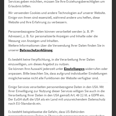
Services geben möchten, müssen Sie Ihre Erziehungsberechtigten um
Erlaubnis bitten.
Wir verwenden Cookies und andere Technologien auf unserer Website.
Einige von ihnen sind essenziell, während andere uns helfen, diese
Website und Ihre Erfahrung zu verbessern.
EZ00757 Rotterdam Train Station Sky
Personenbezogene Daten können verarbeitet werden (z. B. IP-
€
24,90
–
€
999,00
Adressen), z. B. für personalisierte Anzeigen und Inhalte oder die
Messung von Anzeigen und Inhalten.
Enthält 19% Mwst.
zzgl.
Versand
Weitere Informationen über die Verwendung Ihrer Daten finden Sie in
Lieferzeit: ca. 10 Werktage
unserer
Datenschutzerklärung
.
Es besteht keine Verpflichtung, in die Verarbeitung Ihrer Daten
einzuwilligen, um dieses Angebot zu nutzen.
Dieses Produkt weist mehrere Varianten auf. Die Optionen können auf der Produktseite gewählt werden
Sie können Ihre Auswahl jederzeit unter
Einstellungen
widerrufen oder
anpassen.
Bitte beachten Sie, dass aufgrund individueller Einstellungen
möglicherweise nicht alle Funktionen der Website verfügbar sind.
Einige Services verarbeiten personenbezogene Daten in den USA. Mit
Ihrer Einwilligung zur Nutzung dieser Services willigen Sie auch in die
Verarbeitung Ihrer Daten in den USA gemäß Art. 49 (1) lit. a GDPR ein.
Der EuGH stuft die USA als ein Land mit unzureichendem Datenschutz
nach EU-Standards ein.
Es besteht beispielsweise die Gefahr, dass US-Behörden
personenbezogene Daten in Überwachungsprogrammen verarbeiten,