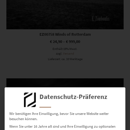
EZ00758 Winds of Rotterdam
€
24,90
–
€
999,00
Enthält 19% Mwst.
zzgl.
Versand
Lieferzeit: ca. 10 Werktage
Dieses Produkt weist mehrere Varianten auf. Die Optionen können auf der Produktseite gewählt werden
Datenschutz-Präferenz
Wir benötigen Ihre Einwilligung, bevor Sie unsere Website weiter
besuchen können.
Wenn Sie unter 16 Jahre alt sind und Ihre Einwilligung zu optionalen