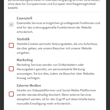
ohne dass für Europäerinnen und Europäer eine Klagemöglichkeit
besteht.
Es folgt eine Liste der Service-Gruppen, für die eine Einwilligung erte
Essenziell
Essenzielle Services ermöglichen grundlegende Funktionen und
EZ00260 Rotterdam Central Station
sind für das ordnungsgemäße Funktionieren der Website
€
24,90
–
€
1.099,00
erforderlich.
Enthält 19% Mwst.
Statistik
zzgl.
Versand
Statistik-Cookies sammeln Nutzungsdaten, die uns Aufschluss
Lieferzeit: ca. 10 Werktage
darüber geben, wie unsere Besucher mit unserer Website
umgehen.
Marketing
Dieses Produkt weist mehrere Varianten auf. Die Optionen können auf der Produktseite gewählt werden
Marketing Services werden von Drittanbietern oder
Herausgebern genutzt, um personalisierte Werbung
anzuzeigen. Sie tun dies, indem sie Besucher über Websites
hinweg verfolgen.
Externe Medien
Inhalte von Videoplattformen und Social-Media-Plattformen
werden standardmäßig blockiert. Wenn externe Services
akzeptiert werden, ist für den Zugriff auf diese Inhalte keine
manuelle Einwilligung mehr erforderlich.