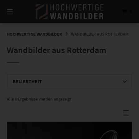
Springe
zum
0
Inhalt
HOCHWERTIGE WANDBILDER
WANDBILDER AUS ROTTERDAM
Wandbilder aus Rotterdam
Nach
Alle 6 Ergebnisse werden angezeigt
Beliebtheit
sortiert
Dieses Produkt weist mehrere Varianten auf. Die Optionen können auf der Produktseite gewählt werden