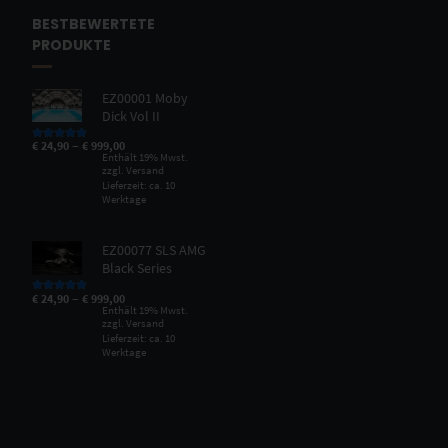
BESTBEWERTETE
PRODUKTE
EZ00001 Moby
Dick Vol II
–
€
24,90
€
999,00
Bewertet mit
5.00
von 5
Enthält 19% Mwst.
zzgl.
Versand
Lieferzeit: ca. 10
Werktage
EZ00077 SLS AMG
Black Series
–
€
24,90
€
999,00
Bewertet mit
5.00
von 5
Enthält 19% Mwst.
zzgl.
Versand
Lieferzeit: ca. 10
Werktage