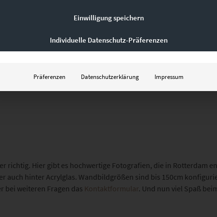
Einwilligung speichern
Individuelle Datenschutz-Präferenzen
Präferenzen
Datenschutzerklärung
Impressum
er richtig. Hier gibt es hochwertige Fotografien, die in Rotterdam 
der auch hinter Acrylglas. Wandbildgrößen sind bis 150cm konfigur
er bei weiteren Fragen das
Kontaktformular
. Und nun viel Spaß bei