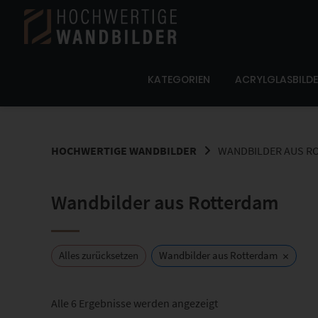
Springe
zum
Inhalt
KATEGORIEN
ACRYLGLASBILD
HOCHWERTIGE WANDBILDER
WANDBILDER AUS R
Wandbilder aus Rotterdam
×
Alles zurücksetzen
Wandbilder aus Rotterdam
Nach
Alle 6 Ergebnisse werden angezeigt