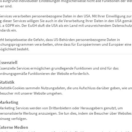
ss aufgrund individueller Einstellungen möglicherweise nicht alle Funktionen der We
ar sind.
Services verarbeiten personenbezogene Daten in den USA. Mit Ihrer Einwilligung zur
 dieser Services willigen Sie auch in die Verarbeitung Ihrer Daten in den USA gemäß
lit. a GDPR ein. Der EuGH stuft die USA als ein Land mit unzureichendem Datenschut
dards ein.
eht beispielsweise die Gefahr, dass US-Behörden personenbezogene Daten in
chungsprogrammen verarbeiten, ohne dass für Europäerinnen und Europäer eine
glichkeit besteht.
gt eine Liste der Service-Gruppen, für die eine Einwilligung erteil
Essenziell
Essenzielle Services ermöglichen grundlegende Funktionen und sind für das
ordnungsgemäße Funktionieren der Website erforderlich.
Statistik
EZ00256 Rotterdam Lightning
Statistik-Cookies sammeln Nutzungsdaten, die uns Aufschluss darüber geben, wie un
€
24,90
–
€
1.099,00
Besucher mit unserer Website umgehen.
Enthält 19% Mwst.
Marketing
zzgl.
Versand
Marketing Services werden von Drittanbietern oder Herausgebern genutzt, um
Lieferzeit: ca. 10 Werktage
personalisierte Werbung anzuzeigen. Sie tun dies, indem sie Besucher über Websites
hinweg verfolgen.
Externe Medien