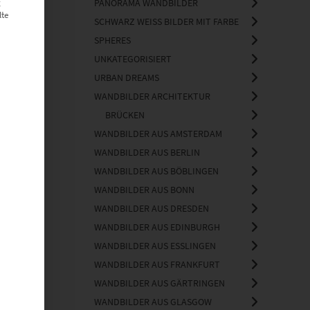
g
PANORAMA WANDBILDER
lte
SCHWARZ WEISS BILDER MIT FARBE
SPHERES
UNKATEGORISIERT
URBAN DREAMS
WANDBILDER ARCHITEKTUR
BRÜCKEN
WANDBILDER AUS AMSTERDAM
WANDBILDER AUS BERLIN
WANDBILDER AUS BÖBLINGEN
WANDBILDER AUS BONN
WANDBILDER AUS DRESDEN
WANDBILDER AUS EDINBURGH
WANDBILDER AUS ESSLINGEN
WANDBILDER AUS FRANKFURT
WANDBILDER AUS GÄRTRINGEN
WANDBILDER AUS GLASGOW