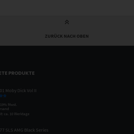
ZURÜCK NACH OBEN
ETE PRODUKTE
1 Moby Dick Vol II
 mit
 19% Mwst.
n 5
rsand
it: ca. 10 Werktage
77 SLS AMG Black Series