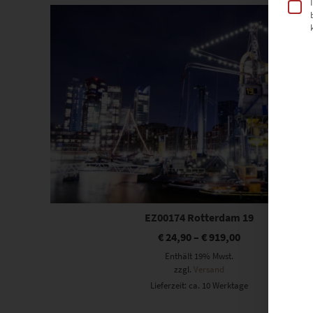
Dieses Produkt weist mehrere Varianten auf. Die Optionen können auf der Produktseite gewählt werden
EZ00174 Rotterdam 19
€
24,90
–
€
919,00
Enthält 19% Mwst.
zzgl.
Versand
Lieferzeit: ca. 10 Werktage