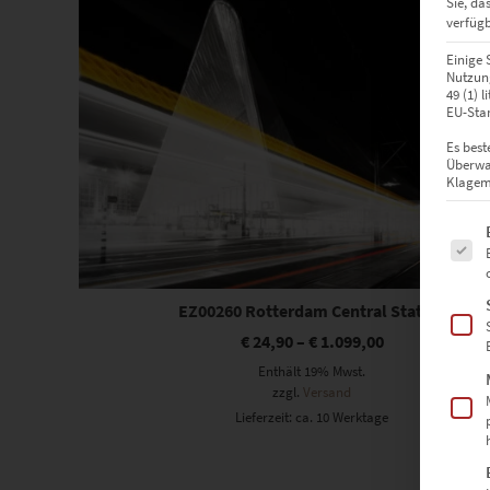
Sie, da
verfügb
Einige 
Nutzung
49 (1) 
EU-Stan
Es best
Überwa
Klagemö
Es fol
EZ00260 Rotterdam Central Station
€
24,90
–
€
1.099,00
Enthält 19% Mwst.
zzgl.
Versand
Lieferzeit: ca. 10 Werktage