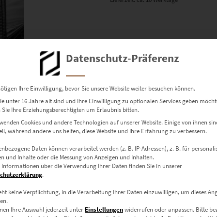
Datenschutz-Präferenz
ötigen Ihre Einwilligung, bevor Sie unsere Website weiter besuchen können.
e unter 16 Jahre alt sind und Ihre Einwilligung zu optionalen Services geben möcht
Sie Ihre Erziehungsberechtigten um Erlaubnis bitten.
wenden Cookies und andere Technologien auf unserer Website. Einige von ihnen sin
ell, während andere uns helfen, diese Website und Ihre Erfahrung zu verbessern.
nbezogene Daten können verarbeitet werden (z. B. IP-Adressen), z. B. für personalis
n und Inhalte oder die Messung von Anzeigen und Inhalten.
 Informationen über die Verwendung Ihrer Daten finden Sie in unserer
chutzerklärung
.
eht keine Verpflichtung, in die Verarbeitung Ihrer Daten einzuwilligen, um dieses An
en.
Dieses Produkt weist mehrere Varianten auf. Die Optionen können auf der Produktseite gewählt werden
nen Ihre Auswahl jederzeit unter
Einstellungen
widerrufen oder anpassen.
Bitte b