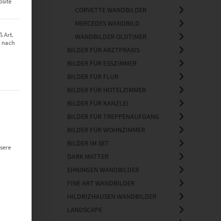
bsite
CORVETTE WANDBILDER
MERCEDES WANDBILD
 Art.
WANDBILDER OLDTIMER
z nach
BILDER FÜR ARZTPRAXIS
BILDER FÜR ESSZIMMER
BILDER FÜR FLUR
BILDER FÜR HOTELZIMMER
t werden kann. Die erste Service-Gruppe ist essenziell und kann nich
BILDER FÜR KANZLEI
BILDER FÜR TREPPENAUFGANG
BILDER FÜR WOHNZIMMER
BILDER IM SET
sere
DARK MATTER
EHNINGEN WANDBILDER
FINE ART WANDBILDER
HILDRIZHAUSEN WANDBILDER
LANDSCAPE