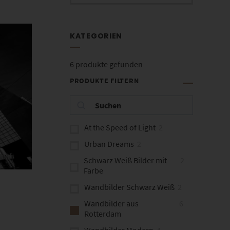
KATEGORIEN
6
produkte gefunden
PRODUKTE FILTERN
At the Speed of Light
2
Urban Dreams
2
Schwarz Weiß Bilder mit
2
Farbe
Wandbilder Schwarz Weiß
2
Wandbilder aus
6
Rotterdam
Wandbilder Modern
4