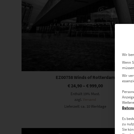
Wir ben
Wenn Si
müssen 
Wir ver
EZ00758 Winds of Rotterdam
essenzi
€
24,90
–
€
999,00
Persone
Enthält 19% Mwst.
Anzeige
zzgl.
Versand
Weitere
Lieferzeit: ca. 10 Werktage
Datens
Es best
zu nutz
Dieses Produkt weist mehrere Varianten auf. Die Optionen können auf der Produktseite gewählt werden
Sie kön