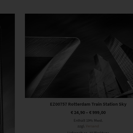
Dieses Produkt weist mehrere Varianten auf. Die Optionen können auf der Produktseite gewählt werden
EZ00757 Rotterdam Train Station Sky
€
24,90
–
€
999,00
Enthält 19% Mwst.
zzgl.
Versand
Lieferzeit: ca. 10 Werktage