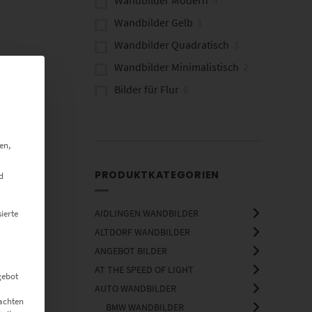
Wandbilder Gelb
1
Wandbilder Quadratisch
3
Wandbilder Minimalistisch
2
Bilder für Flur
6
Bilder für Kanzlei
6
Wandbilder Hochformat
1
en,
Fine Art Wandbilder
4
PRODUKTKATEGORIEN
d
AIDLINGEN WANDBILDER
ierte
ALTDORF WANDBILDER
ANGEBOT BILDER
AT THE SPEED OF LIGHT
gebot
AUTO WANDBILDER
eachten
BMW WANDBILDER