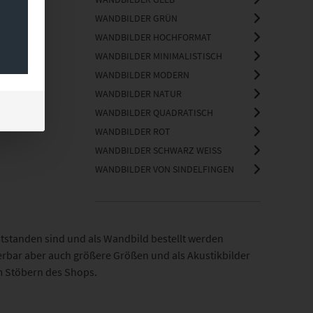
WANDBILDER GRÜN
WANDBILDER HOCHFORMAT
WANDBILDER MINIMALISTISCH
WANDBILDER MODERN
WANDBILDER NATUR
WANDBILDER QUADRATISCH
WANDBILDER ROT
WANDBILDER SCHWARZ WEISS
WANDBILDER VON SINDELFINGEN
entstanden sind und als Wandbild bestellt werden
ierbar aber auch größere Größen und als Akustikbilder
m Stöbern des Shops.