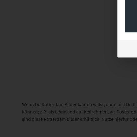
Wenn Du Rotterdam Bilder kaufen willst, dann bist Du hi
können; z.B. als Leinwand auf Keilrahmen, als Poster o
sind diese Rotterdam Bilder erhältlich. Nutze hierfür od