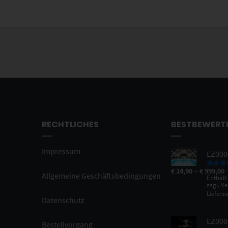
RECHTLICHES
BESTBEWERT
Impressum
EZ0000
–
€
24,90
€
999,00
Bewertet
Allgemeine Geschäftsbedingungen
Enthält
5.00
vo
zzgl.
Ve
Lieferze
Datenschutz
EZ000
Bestellvorgang