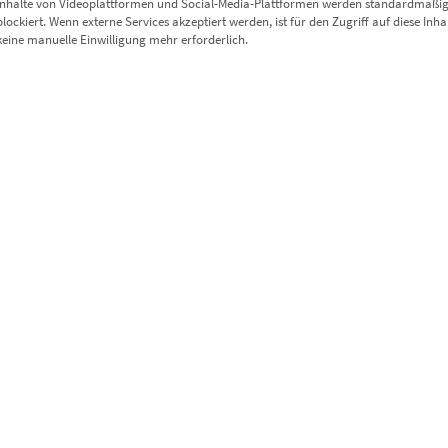
Inhalte von Videoplattformen und Social-Media-Plattformen werden standardmäßi
Dieses Produkt weist mehrere Varianten auf. Die Optionen können auf der Produktseite gewählt werden
blockiert. Wenn externe Services akzeptiert werden, ist für den Zugriff auf diese Inha
keine manuelle Einwilligung mehr erforderlich.
EZ00096 Insomnia Rotterdam
€
24,90
–
€
919,00
Enthält 19% Mwst.
zzgl.
Versand
Lieferzeit: ca. 10 Werktage