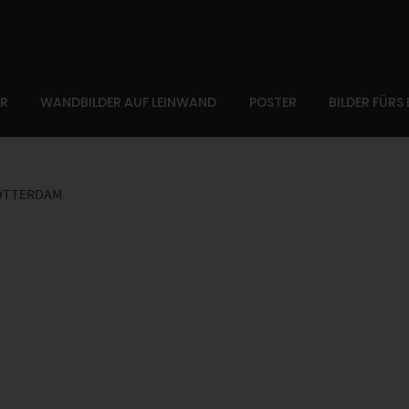
ER
WANDBILDER AUF LEINWAND
POSTER
BILDER FÜRS
OTTERDAM