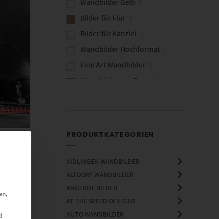
Wandbilder Gelb
1
Bilder für Flur
3
Bilder für Kanzlei
2
Wandbilder Hochformat
1
Fine Art Wandbilder
2
Wandbilder aus Bonn
3
PRODUKTKATEGORIEN
AIDLINGEN WANDBILDER
ALTDORF WANDBILDER
ANGEBOT BILDER
en,
AT THE SPEED OF LIGHT
AUTO WANDBILDER
d