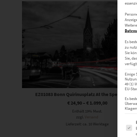
Dieses Produkt weist mehrere Varianten auf. Die Optionen können auf der Produktseite gewählt werden
essenzi
Persone
Anzeige
Weitere
Datens
Es best
zu nutz
Sie kön
Sie, da
verfügb
Einige 
Nutzung
49 (1) 
EU-Stan
EZ01083 Bonn Quirinusplatz At the Speed of Lig
Es best
€
24,90
–
€
1.099,00
Überwa
Klagemö
Enthält 19% Mwst.
zzgl.
Versand
Es fol
Lieferzeit: ca. 10 Werktage