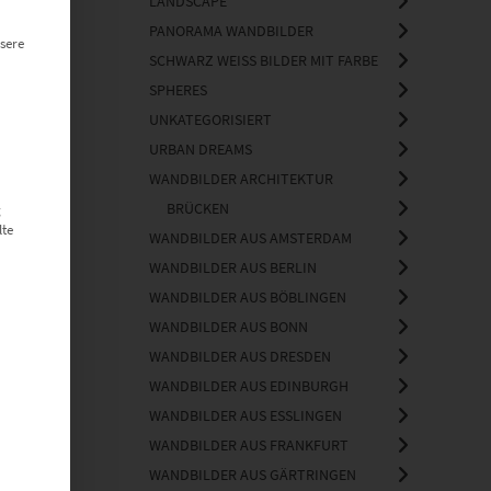
LANDSCAPE
PANORAMA WANDBILDER
sere
SCHWARZ WEISS BILDER MIT FARBE
SPHERES
UNKATEGORISIERT
URBAN DREAMS
WANDBILDER ARCHITEKTUR
BRÜCKEN
g
lte
WANDBILDER AUS AMSTERDAM
WANDBILDER AUS BERLIN
WANDBILDER AUS BÖBLINGEN
WANDBILDER AUS BONN
WANDBILDER AUS DRESDEN
WANDBILDER AUS EDINBURGH
WANDBILDER AUS ESSLINGEN
WANDBILDER AUS FRANKFURT
WANDBILDER AUS GÄRTRINGEN