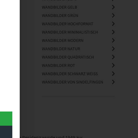
WANDBILDER GELB
WANDBILDER GRÜN
WANDBILDER HOCHFORMAT
WANDBILDER MINIMALISTISCH
WANDBILDER MODERN
WANDBILDER NATUR
WANDBILDER QUADRATISCH
WANDBILDER ROT
WANDBILDER SCHWARZ WEISS
WANDBILDER VON SINDELFINGEN
urfürstliche Residenz wurde und 1949 zur