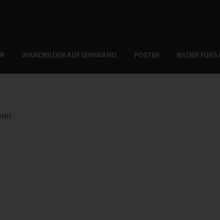
ER
WANDBILDER AUF LEINWAND
POSTER
BILDER FÜRS
ONN