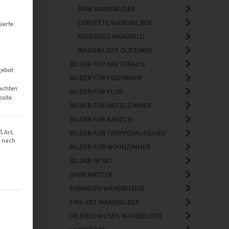
BMW WANDBILDER
CORVETTE WANDBILDER
ierte
MERCEDES WANDBILD
WANDBILDER OLDTIMER
BILDER FÜR ARZTPRAXIS
gebot
BILDER FÜR ESSZIMMER
eachten
BILDER FÜR FLUR
bsite
BILDER FÜR HOTELZIMMER
BILDER FÜR KANZLEI
 Art.
BILDER FÜR TREPPENAUFGANG
z nach
BILDER FÜR WOHNZIMMER
BILDER IM SET
DARK MATTER
EHNINGEN WANDBILDER
t werden kann. Die erste Service-Gruppe ist essenziell und kann nich
FINE ART WANDBILDER
HILDRIZHAUSEN WANDBILDER