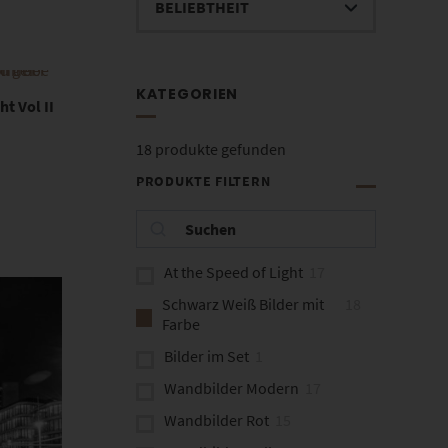
KATEGORIEN
t Vol II
18
produkte gefunden
PRODUKTE FILTERN
At the Speed of Light
17
Schwarz Weiß Bilder mit
18
Farbe
Bilder im Set
1
Wandbilder Modern
17
Wandbilder Rot
15