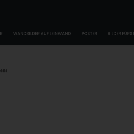
ER
WANDBILDER AUF LEINWAND
POSTER
BILDER FÜRS
ONN