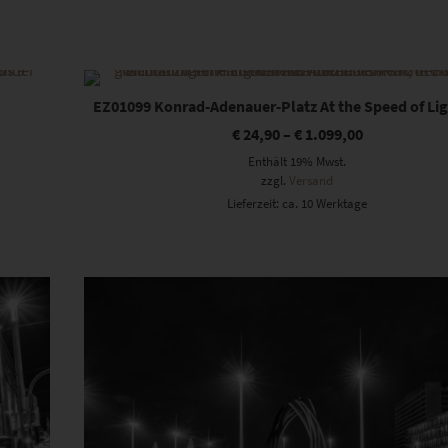
Dieses Produkt weist mehrere Varianten auf. Die Optionen können auf der Produktseite gewählt werden
EZ01099 Konrad-Adenauer-Platz At the Speed of Ligh
€
24,90
–
€
1.099,00
Enthält 19% Mwst.
zzgl.
Versand
Lieferzeit: ca. 10 Werktage
Dieses Produkt weist mehrere Varianten auf. Die Optionen können auf der Produktseite gewählt werden