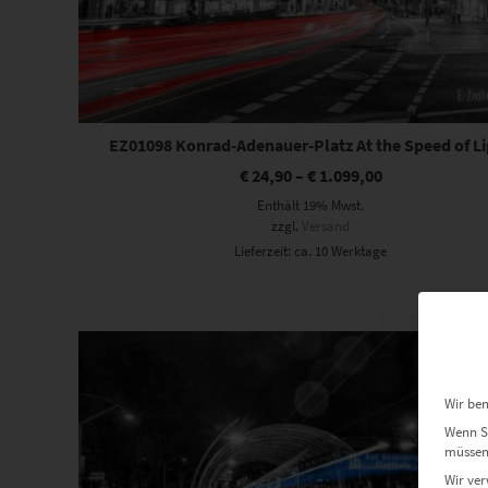
EZ01098 Konrad-Adenauer-Platz At the Speed of L
€
24,90
–
€
1.099,00
Enthält 19% Mwst.
zzgl.
Versand
Lieferzeit: ca. 10 Werktage
Dieses Produkt weist mehrere Varianten auf. Die Optionen können auf der Produktseite gewählt werden
Wir ben
Wenn Si
müssen 
Wir ver