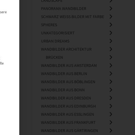
LANDSCAPE
PANORAMA WANDBILDER
sere
SCHWARZ WEISS BILDER MIT FARBE
SPHERES
UNKATEGORISIERT
URBAN DREAMS
WANDBILDER ARCHITEKTUR
BRÜCKEN
g
lte
WANDBILDER AUS AMSTERDAM
WANDBILDER AUS BERLIN
WANDBILDER AUS BÖBLINGEN
WANDBILDER AUS BONN
WANDBILDER AUS DRESDEN
WANDBILDER AUS EDINBURGH
WANDBILDER AUS ESSLINGEN
WANDBILDER AUS FRANKFURT
WANDBILDER AUS GÄRTRINGEN