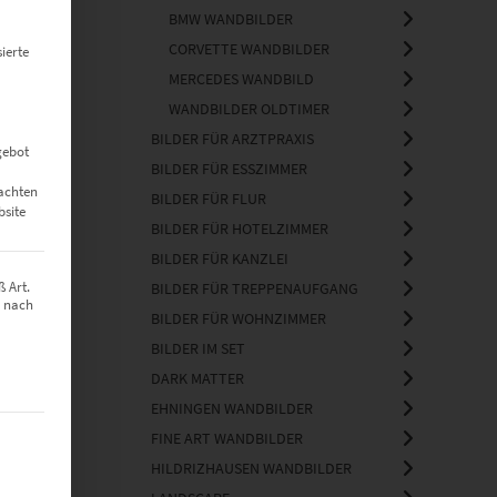
BMW WANDBILDER
CORVETTE WANDBILDER
ierte
MERCEDES WANDBILD
WANDBILDER OLDTIMER
BILDER FÜR ARZTPRAXIS
gebot
BILDER FÜR ESSZIMMER
t
eachten
BILDER FÜR FLUR
bsite
BILDER FÜR HOTELZIMMER
BILDER FÜR KANZLEI
 Art.
BILDER FÜR TREPPENAUFGANG
z nach
BILDER FÜR WOHNZIMMER
BILDER IM SET
DARK MATTER
EHNINGEN WANDBILDER
t werden kann. Die erste Service-Gruppe ist essenziell und kann nich
FINE ART WANDBILDER
HILDRIZHAUSEN WANDBILDER