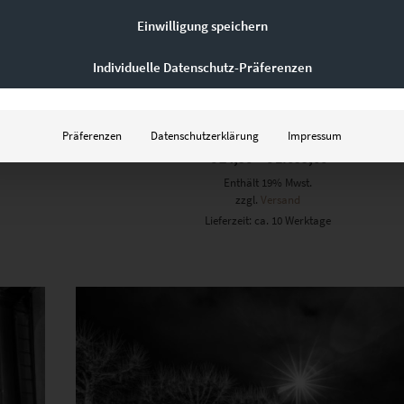
Einwilligung speichern
Individuelle Datenschutz-Präferenzen
EZ01089 Koblenzer Tor At the Speed of Light Vol
Präferenzen
Datenschutzerklärung
Impressum
€
24,90
–
€
1.099,00
Enthält 19% Mwst.
zzgl.
Versand
Lieferzeit: ca. 10 Werktage
Dieses Produkt weist mehrere Varianten auf. Die Optionen können auf der Produktseite gewählt werden