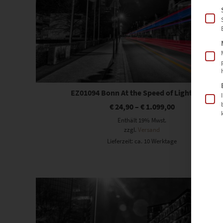
EZ01094 Bonn At the Speed of Light Vol IV
€
24,90
–
€
1.099,00
Enthält 19% Mwst.
zzgl.
Versand
Lieferzeit: ca. 10 Werktage
Dieses Produkt weist mehrere Varianten auf. Die Optionen können auf der Produktseite gewählt werden