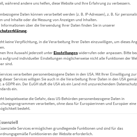
ell, während andere uns helfen, diese Website und Ihre Erfahrung zu verbessern.
nbezogene Daten können verarbeitet werden (z. B. IP-Adressen), z. B. für personalis
n und Inhalte oder die Messung von Anzeigen und Inhalten.
 Informationen über die Verwendung Ihrer Daten finden Sie in unserer
chutzerklärung
.
eht keine Verpflichtung, in die Verarbeitung Ihrer Daten einzuwilligen, um dieses An
en.
eit
EZ01095 United Nations At the Speed of Ligh
nen Ihre Auswahl jederzeit unter
Einstellungen
widerrufen oder anpassen.
Bitte b
€
24,90
–
€
1.099,00
ss aufgrund individueller Einstellungen möglicherweise nicht alle Funktionen der We
ar sind.
Enthält 19% Mwst.
zzgl.
Versand
Services verarbeiten personenbezogene Daten in den USA. Mit Ihrer Einwilligung zur
Lieferzeit: ca. 10 Werktage
 dieser Services willigen Sie auch in die Verarbeitung Ihrer Daten in den USA gemäß
lit. a GDPR ein. Der EuGH stuft die USA als ein Land mit unzureichendem Datenschut
dards ein.
eht beispielsweise die Gefahr, dass US-Behörden personenbezogene Daten in
Dieses Produkt weist mehrere Varianten auf. Die Optionen können auf der Produktseite gewählt werden
chungsprogrammen verarbeiten, ohne dass für Europäerinnen und Europäer eine
glichkeit besteht.
gt eine Liste der Service-Gruppen, für die eine Einwilligung erteil
Essenziell
Essenzielle Services ermöglichen grundlegende Funktionen und sind für das
ordnungsgemäße Funktionieren der Website erforderlich.