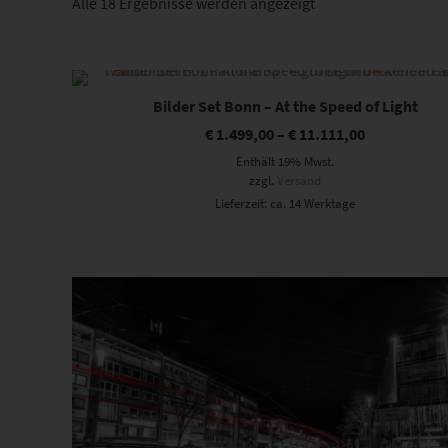
Nach
Alle 18 Ergebnisse werden angezeigt
Beliebtheit
sortiert
Dieses Produkt weist mehrere Varianten auf. Die Optionen können auf der Produktseite gewählt werden
Bilder Set Bonn – At the Speed of Light
€
1.499,00
–
€
11.111,00
Enthält 19% Mwst.
zzgl.
Versand
Lieferzeit: ca. 14 Werktage
Dieses Produkt weist mehrere Varianten auf. Die Optionen können auf der Produktseite gewählt werden