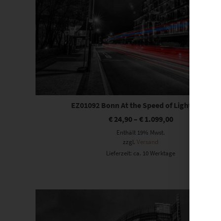
EZ01092 Bonn At the Speed of Light Vol II
€
24,90
–
€
1.099,00
Enthält 19% Mwst.
zzgl.
Versand
Lieferzeit: ca. 10 Werktage
Dieses Produkt weist mehrere Varianten auf. Die Optionen können auf der Produktseite gewählt werden