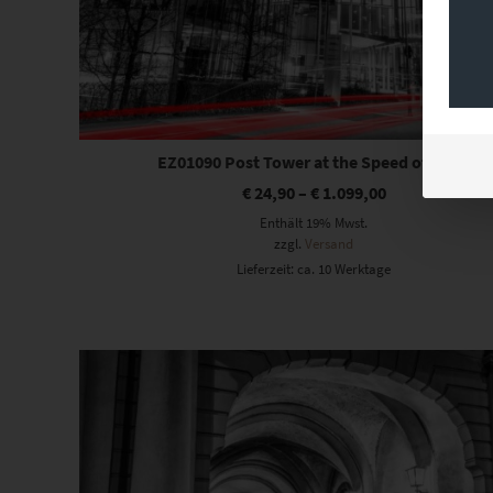
EZ01090 Post Tower at the Speed of Light
€
24,90
–
€
1.099,00
Enthält 19% Mwst.
zzgl.
Versand
Lieferzeit: ca. 10 Werktage
Dieses Produkt weist mehrere Varianten auf. Die Optionen können auf der Produktseite gewählt werden