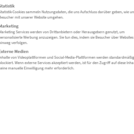
Statistik
Statistik-Cookies sammeln Nutzungsdaten, die uns Aufschluss darüber geben, wie un
Besucher mit unserer Website umgehen.
Marketing
Marketing Services werden von Drittanbietern oder Herausgebern genutzt, um
personalisierte Werbung anzuzeigen. Sie tun dies, indem sie Besucher über Websites
hinweg verfolgen.
Externe Medien
EZ01093 Bonn At the Speed of Light Vol III
Inhalte von Videoplattformen und Social-Media-Plattformen werden standardmäßi
blockiert. Wenn externe Services akzeptiert werden, ist für den Zugriff auf diese Inha
€
24,90
–
€
1.099,00
keine manuelle Einwilligung mehr erforderlich.
Enthält 19% Mwst.
zzgl.
Versand
Lieferzeit: ca. 10 Werktage
Dieses Produkt weist mehrere Varianten auf. Die Optionen können auf der Produktseite gewählt werden