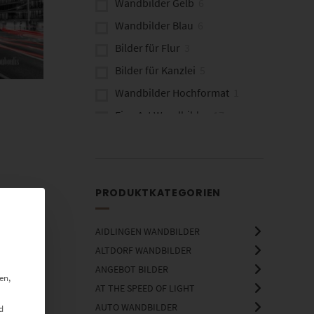
Wandbilder Gelb
6
Wandbilder Blau
6
Bilder für Flur
3
Bilder für Kanzlei
5
Wandbilder Hochformat
1
Fine Art Wandbilder
17
Wandbilder aus Bonn
18
Brücken
1
PRODUKTKATEGORIEN
AIDLINGEN WANDBILDER
ALTDORF WANDBILDER
ANGEBOT BILDER
en,
AT THE SPEED OF LIGHT
AUTO WANDBILDER
d