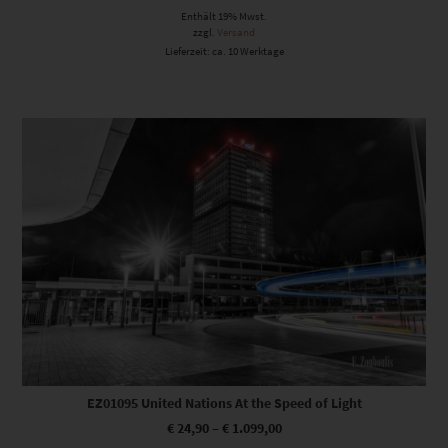
Enthält 19% Mwst.
zzgl.
Versand
Lieferzeit: ca. 10 Werktage
Dieses Produkt weist mehrere Varianten auf. Die Optionen können auf der Produktseite gewählt werden
EZ01095 United Nations At the Speed of Light
€
24,90
–
€
1.099,00