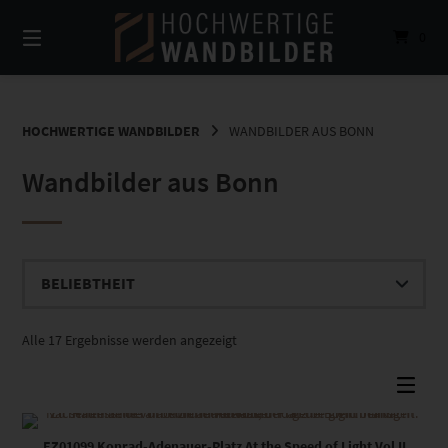
Springe
zum
0
Inhalt
HOCHWERTIGE WANDBILDER
WANDBILDER AUS BONN
Wandbilder aus Bonn
Nach
Alle 17 Ergebnisse werden angezeigt
Beliebtheit
sortiert
Dieses Produkt weist mehrere Varianten auf. Die Optionen können auf der Produktseite gewählt werden
EZ01099 Konrad-Adenauer-Platz At the Speed of Light Vol II