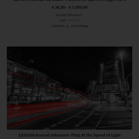
€
24,90
–
€
1.099,00
Enthält 19% Mwst.
zzgl.
Versand
Lieferzeit: ca. 10 Werktage
Dieses Produkt weist mehrere Varianten auf. Die Optionen können auf der Produktseite gewählt werden
EZ01098 Konrad-Adenauer-Platz At the Speed of Light