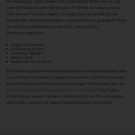
Businesslobby. Dafür bieten sich vorbereitete Bilder-Sets an, die
vom UN-Gebäude über die Skulptur Arc’89 bis zum Brassertufer
viele Bonner Facetten zeigen. Du magst den Fotografie-Stil der
Wandbilder, möchtest den Raum aber weltoffener gestalten? Stelle
dir selbst eine Bilderserie zusammen, etwa mit den
Sehenswürdigkeiten:
Prager Pulverturm
Colosseum in Rom
Londoner Big Ben
Wiener Oper
Koblenzer Tor in Bonn
Alle Bilder inszenieren historische Bauten so unkonventionell, dass
sie mit einem innovativen Aspekt überraschen. Hast du schon eine
Einrichtungsidee mit Wandbildern vor Augen? Entscheide dich, ob
stylische Acrylglasbilder
,
Wandbilder auf Leinwand
oder legere
Poster besser passen. Genauso frei kannst du das Format wählen,
damit alles optimal mit deinen Räumlichkeiten harmoniert.