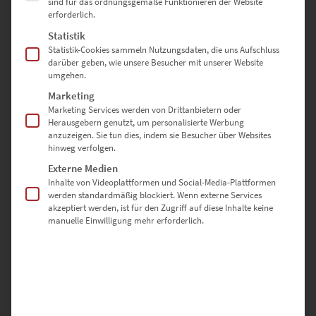
sind für das ordnungsgemäße Funktionieren der Website
erforderlich.
Statistik
Dieses Produkt weist mehrere Varianten auf. Die Optionen können auf der Produktseite gewählt werden
Statistik-Cookies sammeln Nutzungsdaten, die uns Aufschluss
darüber geben, wie unsere Besucher mit unserer Website
umgehen.
Marketing
Marketing Services werden von Drittanbietern oder
Herausgebern genutzt, um personalisierte Werbung
anzuzeigen. Sie tun dies, indem sie Besucher über Websites
hinweg verfolgen.
Externe Medien
Inhalte von Videoplattformen und Social-Media-Plattformen
werden standardmäßig blockiert. Wenn externe Services
akzeptiert werden, ist für den Zugriff auf diese Inhalte keine
manuelle Einwilligung mehr erforderlich.