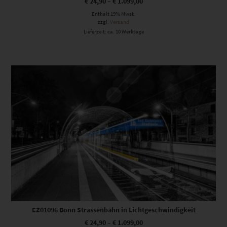
€
24,90
–
€
1.099,00
Enthält 19% Mwst.
zzgl.
Versand
Lieferzeit: ca. 10 Werktage
Dieses Produkt weist mehrere Varianten auf. Die Optionen können auf der Produktseite gewählt werden
EZ01096 Bonn Strassenbahn in Lichtgeschwindigkeit
€
24,90
–
€
1.099,00