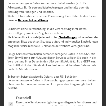
Lieferzeit: ca. 10 Werktage
Personenbezogene Daten können verarbeitet werden (z. B. IP-
Adressen), z. B. für personalisierte Anzeigen und Inhalte oder die
Messung von Anzeigen und Inhalten.
Weitere Informationen über die Verwendung Ihrer Daten finden Sie in
Dieses Produkt weist mehrere Varianten auf. Die Optionen können auf der Produktseite gewählt werden
unserer
Datenschutzerklärung
.
Es besteht keine Verpflichtung, in die Verarbeitung Ihrer Daten
einzuwilligen, um dieses Angebot zu nutzen.
Sie können Ihre Auswahl jederzeit unter
Einstellungen
widerrufen oder
anpassen.
Bitte beachten Sie, dass aufgrund individueller Einstellungen
möglicherweise nicht alle Funktionen der Website verfügbar sind.
Einige Services verarbeiten personenbezogene Daten in den USA. Mit
Ihrer Einwilligung zur Nutzung dieser Services willigen Sie auch in die
Verarbeitung Ihrer Daten in den USA gemäß Art. 49 (1) lit. a GDPR ein.
Der EuGH stuft die USA als ein Land mit unzureichendem Datenschutz
nach EU-Standards ein.
Es besteht beispielsweise die Gefahr, dass US-Behörden
personenbezogene Daten in Überwachungsprogrammen verarbeiten,
ohne dass für Europäerinnen und Europäer eine Klagemöglichkeit
EZ01091 Post Tower at the Speed of Light Vol II
besteht.
€
24,90
–
€
1.099,00
Es folgt eine Liste der Service-Gruppen, für die eine Einwilligung erte
Essenziell
Enthält 19% Mwst.
zzgl.
Versand
Essenzielle Services ermöglichen grundlegende Funktionen und
Lieferzeit: ca. 10 Werktage