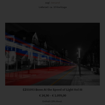
zzgl.
Versand
Lieferzeit: ca. 10 Werktage
Dieses Produkt weist mehrere Varianten auf. Die Optionen können auf der Produktseite gewählt werden
EZ01093 Bonn At the Speed of Light Vol III
€
24,90
–
€
1.099,00
Enthält 19% Mwst.