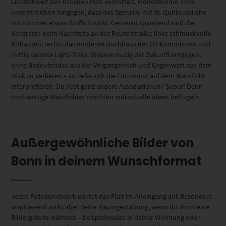
Lichtschweif den urbanen Puls vermittelt. Monochrome Töne
unterstreichen hingegen, dass das Szenario mit St. Quirinuskirche
noch immer etwas dörflich wirkt. Genauso spannend sind die
Kontraste beim Nachtfoto an der Reuterstraße: links schmuckvolle
Altbauten, rechts das moderne Hochhaus der EU-Kommission und
mittig rasante Light-Trails. Steuere mutig der Zukunft entgegen,
ohne Bedeutendes aus der Vergangenheit und Gegenwart aus dem
Blick zu verlieren – so ließe sich die Fotokunst auf dem Wandbild
interpretieren. Du hast ganz andere Assoziationen? Super! Denn
hochwertige Wandbilder möchten individuelle Ideen beflügeln.
Außergewöhnliche Bilder von
Bonn in deinem Wunschformat
Jedes Fotokunstwerk wertet das Flair im Alleingang auf. Besonders
inspirierend wirkt aber deine Raumgestaltung, wenn du Bonn eine
Bildergalerie widmest – beispielsweise in deiner Wohnung oder