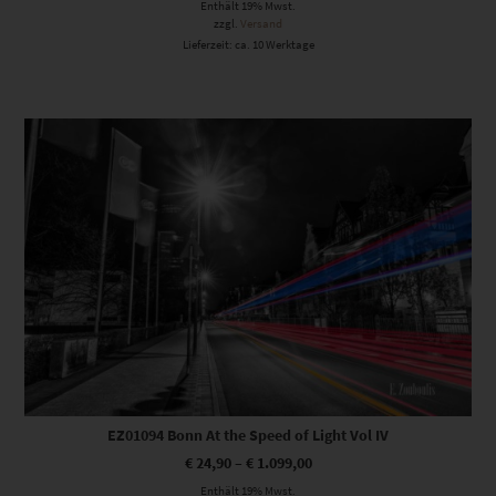
Enthält 19% Mwst.
zzgl.
Versand
Lieferzeit: ca. 10 Werktage
Dieses Produkt weist mehrere Varianten auf. Die Optionen können auf der Produktseite gewählt werden
EZ01094 Bonn At the Speed of Light Vol IV
€
24,90
–
€
1.099,00
Enthält 19% Mwst.