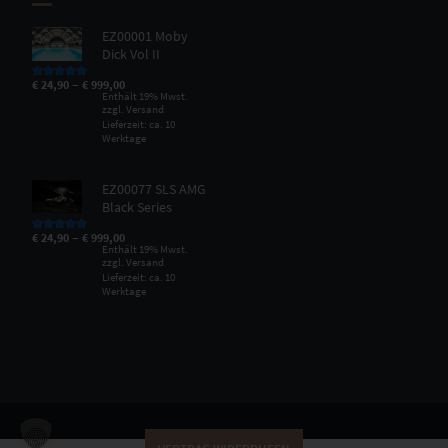
EZ00001 Moby
Dick Vol II
–
€
24,90
€
999,00
Bewertet mit
5.00
von 5
Enthält 19% Mwst.
zzgl.
Versand
Lieferzeit: ca. 10
Werktage
EZ00077 SLS AMG
Black Series
–
€
24,90
€
999,00
Bewertet mit
5.00
von 5
Enthält 19% Mwst.
zzgl.
Versand
Lieferzeit: ca. 10
Werktage